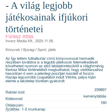
- A világ legjobb
játékosainak ifjúkori
történetei
Fűrész Attila
Inverz Media Kft., 2025.11.06.
Könyvek
/
Ifjúsági
/
Sport, játék
Az Így lettem futballsztár című könyvsorozat harmadik
részében továbbra is a legjobb játékosok felemelkedését
követheted nyomon az első labdaérintésüktől a világhírnévig.
Kerkez Milos történetéből megtudhatod, hogy védőtársaihoz
hasonlóan ő sem a jelenlegi posztján kezdett el focizni.
Hazája legcsóróbb csapatából indult Vitinha, pálya híján
eleinte a lakótelep tövében gyakorolt.
239897
Raktári kód:
keménytáblás
Kötésmód:
160
Oldalszám:
Szállítás:
1-2 munkanap