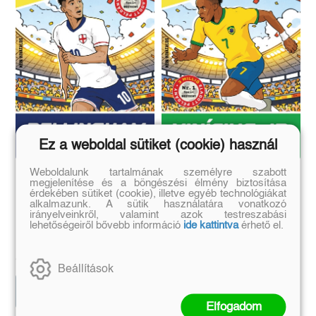
Ez a weboldal sütiket (cookie) használ
Weboldalunk tartalmának személyre szabott
Bellingham - A
Vinícius Jr. - A
megjelenítése és a böngészési élmény biztosítása
kezdetektől a világhírig
kezdetektől a világhírig
érdekében sütiket (cookie), illetve egyéb technológiákat
alkalmazunk. A sütik használatára vonatkozó
(Focihősök 2.0)
(Focihősök 2.0)
irányelveinkről, valamint azok testreszabási
lehetőségeiről bővebb információ
ide kattintva
érhető el.
Matt Oldfield, Tom Oldfield
Matt Oldfield, Tom Oldfield
Eredeti ár:
Kötött ár:
Eredeti ár:
Kötött ár:
4 491 Ft
4 491 Ft
4 990 Ft
4 990 Ft
Beállítások
Kosárba
Kosárba
Elfogadom