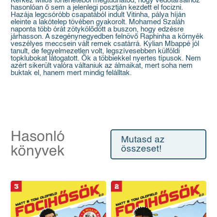
Kerkez Milos történetéből megtudhatod, hogy védőtársaihoz
hasonlóan ő sem a jelenlegi posztján kezdett el focizni.
Hazája legcsóróbb csapatából indult Vitinha, pálya híján
eleinte a lakótelep tövében gyakorolt. Mohamed Szaláh
naponta több órát zötykölődött a buszon, hogy edzésre
járhasson. A szegénynegyedben felnövő Raphinha a környék
veszélyes meccsein vált remek csatárrá. Kylian Mbappé jól
tanult, de fegyelmezetlen volt, legszívesebben külföldi
topklubokat látogatott. Ők a többiekkel nyertes típusok. Nem
azért sikerült valóra váltaniuk az álmaikat, mert soha nem
buktak el, hanem mert mindig felálltak.
Hasonló
Mutasd az
könyvek
összeset!