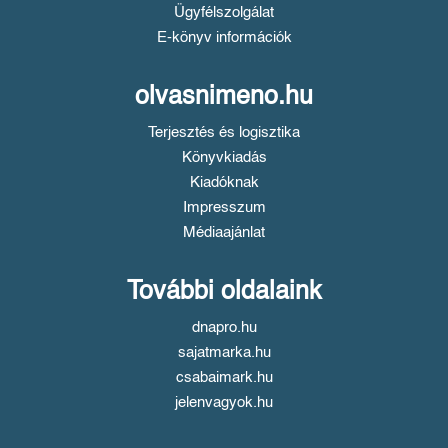
Ügyfélszolgálat
E-könyv információk
olvasnimeno.hu
Terjesztés és logisztika
Könyvkiadás
Kiadóknak
Impresszum
Médiaajánlat
További oldalaink
dnapro.hu
sajatmarka.hu
csabaimark.hu
jelenvagyok.hu