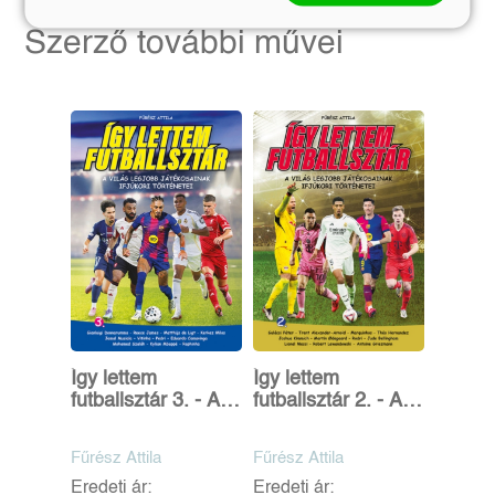
Szerző további művei
Így lettem
Így lettem
futballsztár 3. - A
futballsztár 2. - A
világ legjobb
világ legjobb
játékosainak
játékosainak
Fűrész Attila
Fűrész Attila
ifjúkori történetei
ifjúkori történetei
Eredeti ár:
Eredeti ár: