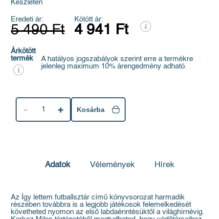
Készleten
Eredeti ár:
Kötött ár:
5 490 Ft
4 941 Ft
Árkötött
termék
A hatályos jogszabályok szerint erre a termékre
jelenleg maximum 10% árengedmény adható.
1
Kosárba
Adatok
Vélemények
Hírek
Az Így lettem futballsztár című könyvsorozat harmadik
részében továbbra is a legjobb játékosok felemelkedését
követheted nyomon az első labdaérintésüktől a világhírnévig.