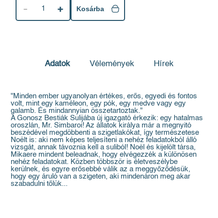
1
Kosárba
Adatok
Vélemények
Hírek
"Minden ember ugyanolyan értékes, erős, egyedi és fontos
volt, mint egy kaméleon, egy pók, egy medve vagy egy
galamb. És mindannyian összetartoztak."
A Gonosz Bestiák Sulijába új igazgató érkezik: egy hatalmas
oroszlán, Mr. Simbaroi! Az állatok királya már a megnyitó
beszédével megdöbbenti a szigetlakókat, így természetese
Noëlt is: aki nem képes teljesíteni a nehéz feladatokból álló
vizsgát, annak távoznia kell a suliból! Noël és kijelölt társa,
Mikaere mindent beleadnak, hogy elvégezzék a különösen
nehéz feladatokat. Közben többször is életveszélybe
kerülnek, és egyre erősebbé válik az a meggyőződésük,
hogy egy áruló van a szigeten, aki mindenáron meg akar
szabadulni tőlük...