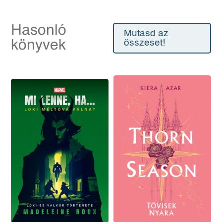
Hasonló
Mutasd az
könyvek
összeset!