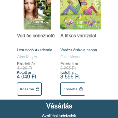
Vad és sebezhető
A titkos varázslat
Lósuttogó Akadémia
Varázslóiskola nappali
12.
és éjszakai
Gina Mayer
Gina Mayer
mágusoknak 4.
Eredeti ár:
Eredeti ár:
4 499 Ft
3 995 Ft
Kötött ár:
Kötött ár:
4 049 Ft
3 596 Ft
Kosárba
Kosárba
Vásárlás
Szállítási tudnivalók