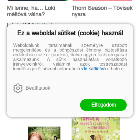
Mi lenne, ha… Loki
Thorn Season – Tövisek
méltóvá válna?
nyara
Loki és Valkűr története
Kiera Azar
Ez a weboldal sütiket (cookie) használ
Madeleine Roux
Eredeti ár:
Kötött ár:
Eredeti ár:
Kötött ár:
5 399 Ft
5 999 Ft
Weboldalunk tartalmának személyre szabott
4 499 Ft
4 999 Ft
megjelenítése és a böngészési élmény biztosítása
érdekében sütiket (cookie), illetve egyéb technológiákat
Kosárba
alkalmazunk. A sütik használatára vonatkozó
Kosárba
irányelveinkről, valamint azok testreszabási
lehetőségeiről bővebb információ
ide kattintva
érhető el.
Szerző további művei
Beállítások
Elfogadom