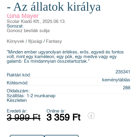
- Az állatok királya
Gina Mayer
Scolar Kiadó Kft., 2025.06.13.
Sorozat:
Gonosz bestiák sulija
Könyvek
/
Ifjúsági
/
Fantasy
"Minden ember ugyanolyan értékes, erős, egyedi és fontos
volt, mint egy kaméleon, egy pók, egy medve vagy egy
galamb. És mindannyian összetartoztak."
235341
Raktári kód:
keménytáblás
Kötésmód:
288
Oldalszám:
Szállítás:
1-2 munkanap
Készleten
Eredeti ár:
Online ár:
3 999 Ft
3 359 Ft