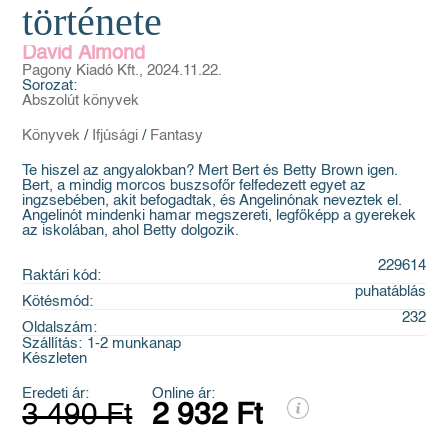
története
David Almond
Pagony Kiadó Kft., 2024.11.22.
Sorozat:
Abszolút könyvek
Könyvek
/
Ifjúsági
/
Fantasy
Te hiszel az angyalokban? Mert Bert és Betty Brown igen.
Bert, a mindig morcos buszsofőr felfedezett egyet az
ingzsebében, akit befogadtak, és Angelinónak neveztek el.
Angelinót mindenki hamar megszereti, legfőképp a gyerekek
az iskolában, ahol Betty dolgozik.
229614
Raktári kód:
puhatáblás
Kötésmód:
232
Oldalszám:
Szállítás:
1-2 munkanap
Készleten
Eredeti ár:
Online ár:
3 490 Ft
2 932 Ft