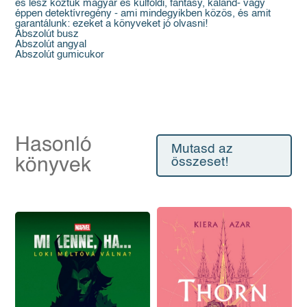
és lesz köztük magyar és külföldi, fantasy, kaland- vagy
éppen detektívregény - ami mindegyikben közös, és amit
garantálunk: ezeket a könyveket jó olvasni!
Abszolút busz
Abszolút angyal
Abszolút gumicukor
Hasonló
Mutasd az
könyvek
összeset!