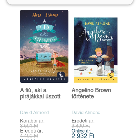
A fiú, aki a
Angelino Brown
pirájákkal úszott
története
David Almond
David Almond
Korábbi ár:
Eredeti ár:
3 591 Ft
3 490 Ft
Eredeti ár:
Online ár:
2 932 Ft
4 490 Ft