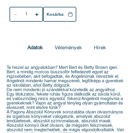
1
Kosárba
Adatok
Vélemények
Hírek
Te hiszel az angyalokban? Mert Bert és Betty Brown igen.
Bert, a mindig morcos buszsofőr felfedezett egyet az
ingzsebében, akit befogadtak, és Angelinónak neveztek el.
Angelinót mindenki hamar megszereti, legfőképp a gyerekek
az iskolában, ahol Betty dolgozik.
De nem mindenki jó szándékkal közeledik az angyalhoz.
Egy titokzatos, fekete ruhás figura ólálkodik az iskola körül,
és valószínűleg nincs egyedül. Sikerül Angelinót megóvnia a
gyerekeknek? Vajon az angyal tényleg olyan gyámoltalan és
elveszett, mint elsőre tűnik?
A Pagony Abszolút Könyvek sorozatába olyan olvasmányos
és izgalmas könyveket válogatunk, amelyek abszolút
lendületesek, abszolút színvonalasak, abszolút maiak.
Abszolút könnyű őket olvasni, de mégsem felszínesek,
abszolút nem megterhelőek, de mégis elgondolkodtatók. Van