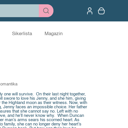
Sikerlista
Magazin
omantika
 one will survive. On their last night together,
 swore to love his Jenny, and she him, giving
y the Highland moon as their witness. Now, with
g, Jenny faces an impossible choice. Her father
sures that she cannot say no. Left with no
 love, and he’ll never know why. When Duncan
ther man’s arms sears his scorned heart. As
to family, she can no longer deny her heart’s