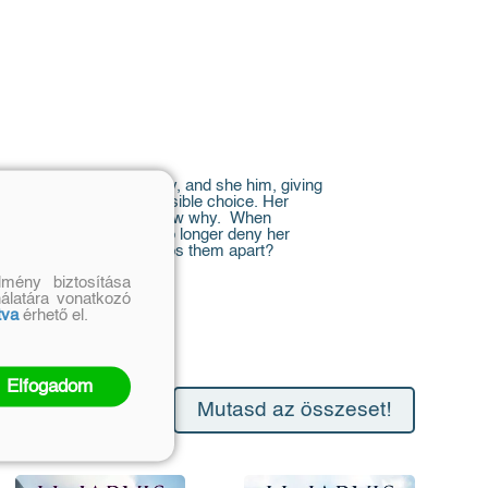
l swore to love his Jenny, and she him, giving
ng, Jenny faces an impossible choice. Her
e love, and he’ll never know why. When
uty to family, she can no longer deny her
eaking fate that now keeps them apart?
mény biztosítása
nálatára vonatkozó
tva
érhető el.
Elfogadom
Mutasd az összeset!