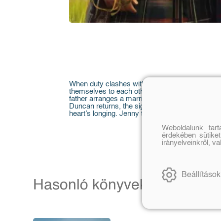
When duty clashes with desire, only one will su
themselves to each other with only the Highlan
father arranges a marriage for her and ensures
Duncan returns, the sight of Jenny in another m
heart’s longing. Jenny takes a stand to win Du
Weboldalunk tar
érdekében sütiket
irányelveinkről, v
Beállítások
Hasonló könyvek