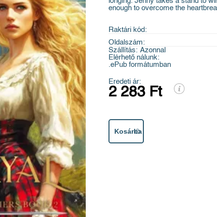
longing. Jenny takes a stand to w
enough to overcome the heartbrea
Raktári kód:
Oldalszám:
Szállítás:
Azonnal
Elérhető nálunk:
.ePub formátumban
Eredeti ár:
2 283 Ft
Kosárba