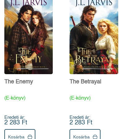
The Enemy
The Betrayal
(E-könyv)
(E-könyv)
Eredeti ár:
Eredeti ár:
2 283 Ft
2 283 Ft
Kosárba
Kosárba