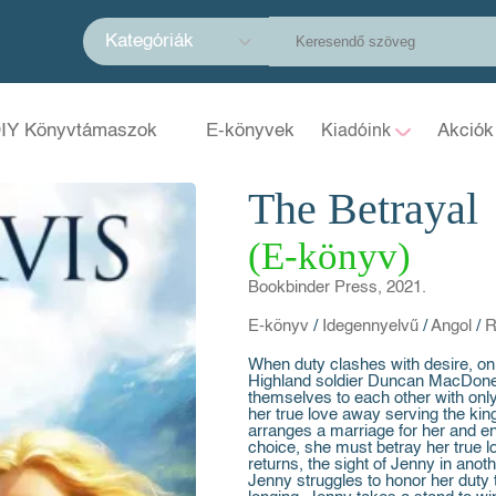
Kategóriák
IY Könyvtámaszok
E-könyvek
Akciók
Kiadóink
The Betrayal
(E-könyv)
Bookbinder Press, 2021.
E-könyv
/
Idegennyelvű
/
Angol
/
R
When duty clashes with desire, only
Highland soldier Duncan MacDonell
themselves to each other with onl
her true love away serving the kin
arranges a marriage for her and en
choice, she must betray her true
returns, the sight of Jenny in ano
Jenny struggles to honor her duty 