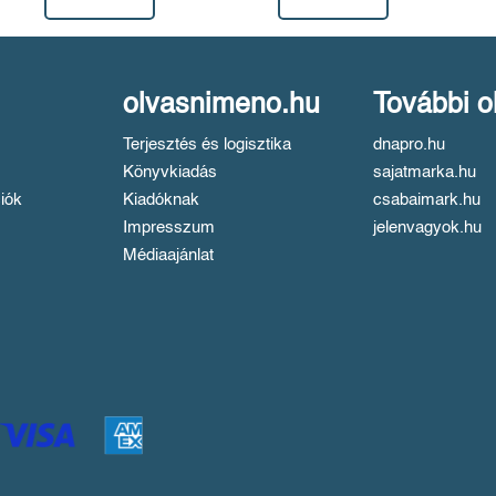
olvasnimeno.hu
További o
Terjesztés és logisztika
dnapro.hu
Könyvkiadás
sajatmarka.hu
iók
Kiadóknak
csabaimark.hu
Impresszum
jelenvagyok.hu
Médiaajánlat