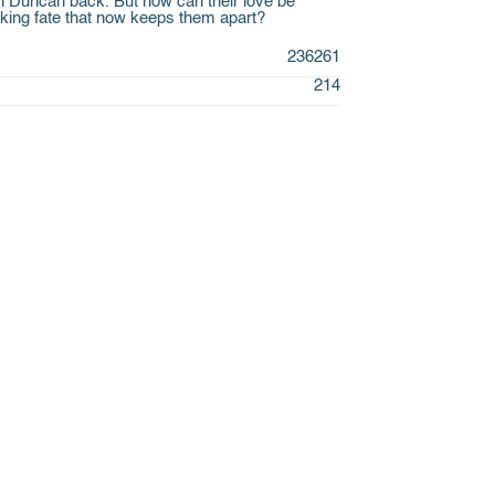
in Duncan back. But how can their love be
king fate that now keeps them apart?
236261
214