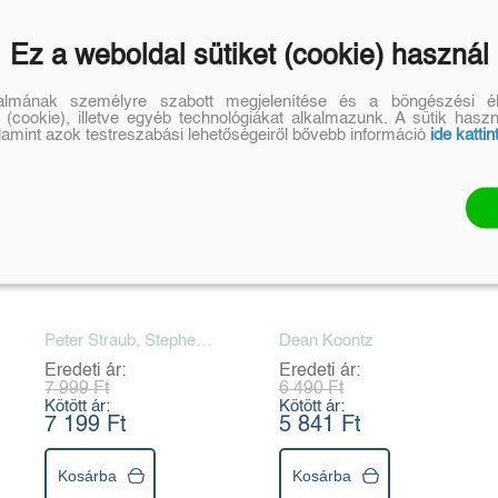
Ez a weboldal sütiket (cookie) használ
talmának személyre szabott megjelenítése és a böngészési él
 (cookie), illetve egyéb technológiákat alkalmazunk. A sütik hasz
alamint azok testreszabási lehetőségeiről bővebb információ
ide kattin
A Talizmán
Ház a világ végén
Peter Straub, Stephen
Dean Koontz
King
Eredeti ár:
Eredeti ár:
7 999 Ft
6 490 Ft
Kötött ár:
Kötött ár:
7 199 Ft
5 841 Ft
Kosárba
Kosárba