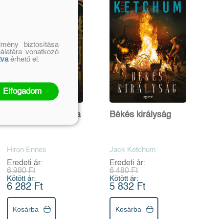
mény biztosítása
nálatára vonatkozó
tva
érhető el.
Elfogadom
Férgek szimfóniája
Békés királyság
Hiron Ennes
Jack Ketchum
Eredeti ár:
Eredeti ár:
6 980 Ft
6 480 Ft
Kötött ár:
Kötött ár:
6 282 Ft
5 832 Ft
Kosárba
Kosárba