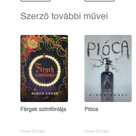
Szerző további művei
Férgek szimfóniája
Pióca
Hiron Ennes
Hiron Ennes