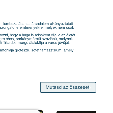
ki: lombozatában a társadalom elkényeztetett
átborzongató teremtményekre, melyek nem csak
ni, hogy a húga is adósként élje le az életét.
ségre éhes, sárkányméretű százlábú, melynek
iliardot, mérge átalakítja a város jövőjét.
fóniája groteszk, sötét fantasztikum, amely
Mutasd az összeset!