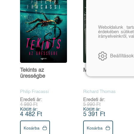
Weboldalunk tar
érdekében sütiket
irányelveinkről, v
Beállítások
Tekints az
Megtestesült
ürességbe
Philip Fracassi
Richard Thomas
Eredeti ár:
Eredeti ár:
4 980 Ft
5 990 Ft
Kötött ár:
Kötött ár:
4 482 Ft
5 391 Ft
Kosárba
Kosárba