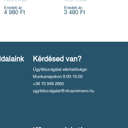
Hiron Ennes
Hiron Ennes
Eredeti ár:
Eredeti ár:
4 980 Ft
3 480 Ft
ldalaink
Kérdésed van?
Ügyfélszolgálat elérhetősége:
Munkanapokon 9:00-16:00
+36 70 949 2665
ugyfelszolgalat@olvasnimeno.hu