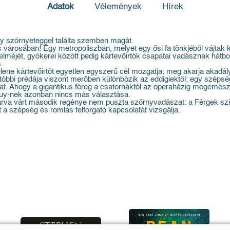
Adatok
Vélemények
Hírek
gy szörnyeteggel találta szemben magát.
 városában! Egy metropoliszban, melyet egy ősi fa tönkjéből vájtak 
ek elméjét, gyökerei között pedig kártevőirtók csapatai vadásznak h
.
ne kártevőirtót egyetlen egyszerű cél mozgatja: meg akarja akadályoz
utóbbi prédája viszont merőben különbözik az eddigiektől: egy szép
. Ahogy a gigantikus féreg a csatornáktól az operaházig megemészti T
y-nek azonban nincs más választása.
árva várt második regénye nem puszta szörnyvadászat: a Férgek szim
t a szépség és romlás felforgató kapcsolatát vizsgálja.