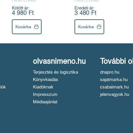
Hiron Ennes
Hiron Ennes
Kötött ár:
Eredeti ár:
4 980 Ft
3 480 Ft
Kosárba
Kosárba
olvasnimeno.hu
További o
Terjesztés és logisztika
dnapro.hu
Könyvkiadás
sajatmarka.hu
iók
Kiadóknak
csabaimark.hu
Impresszum
jelenvagyok.hu
Médiaajánlat