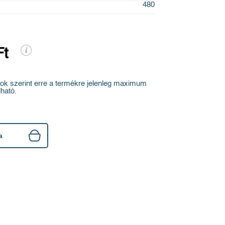
480
Ft
ok szerint erre a termékre jelenleg maximum
ható.
a