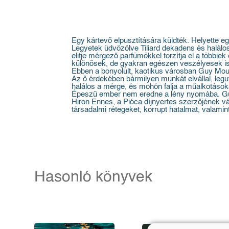
Egy kártevő elpusztítására küldték. Helyette e
Legyetek üdvözölve Tiliard dekadens és halálos
elitje mérgező parfümökkel torzítja el a többi
különösek, de gyakran egészen veszélyesek is
Ebben a bonyolult, kaotikus városban Guy Moule
Az ő érdekében bármilyen munkát elvállal, leg
halálos a mérge, és mohón falja a műalkotásokat
Épeszű ember nem eredne a lény nyomába. Gu
Hiron Ennes, a Pióca díjnyertes szerzőjének v
társadalmi rétegeket, korrupt hatalmat, valamin
Hasonló könyvek