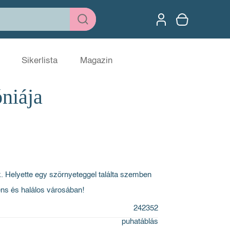
Sikerlista
Magazin
niája
k. Helyette egy szörnyeteggel találta szemben
ens és halálos városában!
242352
puhatáblás