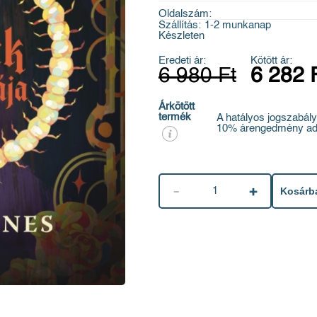
Oldalszám:
Szállítás:
1-2 munkanap
Készleten
Eredeti ár:
Kötött ár:
6 980 Ft
6 282 
Árkötött
termék
A hatályos jogszabály
10% árengedmény ad
1
Kosárb