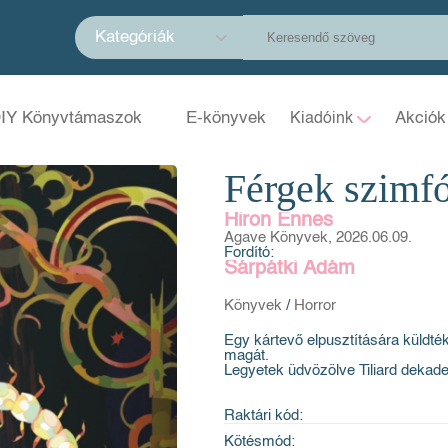
Kategóriák
IY Könyvtámaszok
E-könyvek
Akciók
Kiadóink
Férgek szimfó
Hiron Ennes
Agave Könyvek, 2026.06.09.
Fordító:
Sárpátki Ádám
Könyvek
/
Horror
Egy kártevő elpusztítására küldté
magát.
Legyetek üdvözölve Tiliard dekad
Raktári kód:
Kötésmód: