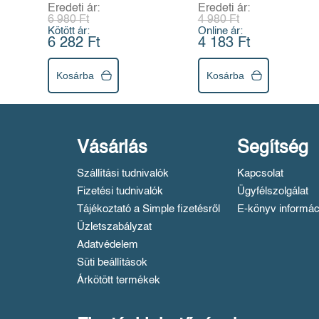
Eredeti ár:
Eredeti ár:
6 980 Ft
4 980 Ft
Kötött ár:
Online ár:
6 282 Ft
4 183 Ft
Kosárba
Kosárba
Vásárlás
Segítség
Szállítási tudnivalók
Kapcsolat
Fizetési tudnivalók
Ügyfélszolgálat
Tájékoztató a Simple fizetésről
E-könyv informác
Üzletszabályzat
Adatvédelem
Süti beállítások
Árkötött termékek