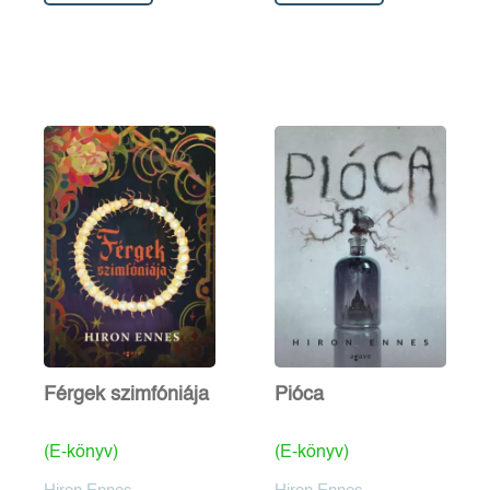
Férgek szimfóniája
Pióca
(E-könyv)
(E-könyv)