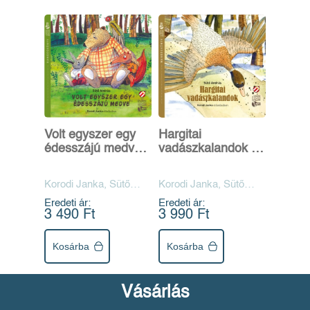
Volt egyszer egy
Hargitai
édesszájú medve -
vadászkalandok -
Hangoskönyv
Hangoskönyv
Korodi Janka, Sütő
Korodi Janka, Sütő
András
András
Eredeti ár:
Eredeti ár:
3 490 Ft
3 990 Ft
Kosárba
Kosárba
Vásárlás