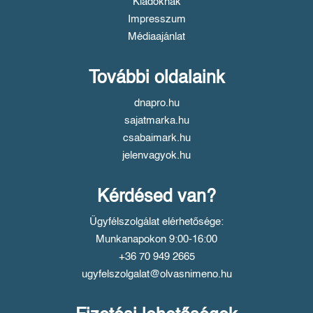
Kiadóknak
Impresszum
Médiaajánlat
További oldalaink
dnapro.hu
sajatmarka.hu
csabaimark.hu
jelenvagyok.hu
Kérdésed van?
Ügyfélszolgálat elérhetősége:
Munkanapokon 9:00-16:00
+36 70 949 2665
ugyfelszolgalat@olvasnimeno.hu