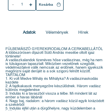
1
Kosárba
Adatok
Vélemények
Hírek
FÜLBEMÁSZÓ GYEREKIRODALOM A CERKABELLÁTÓL
A többszörösen díjazott Sütő András mesébe oltott igaz
története!
A vadászkalandok tizenéves hőse vadászinas, még ha nem
is túlságosan tapasztalt. Miközben vezetőnek szegődik,
védelmezőjévé válik nemcsak az erdőnek, hanem igyekszik
megőrizni saját derűjét is a sok szigorú felnőtt között.
TARTALOM
1. Ki volt Medve Mihály és Mihályka? A vadászinaskodás
kezdete
2. A fajdkakasok menyegzőre készülődnek. Három vadász
különös megjelenése
3. Indulás ki a tavaszból vissza a télbe. Mi mindent lát az
ember a havas lábánál
4. Nagy baj, riadalom: a három vadász közül egyik kirázódott
a szekérből
5. Indulás éjfél után a dürgőhelyre, nagy küzdelemben a