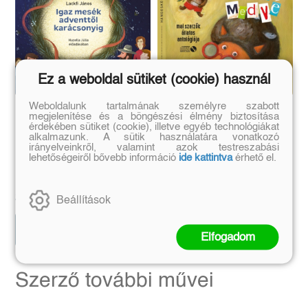
Ez a weboldal sütiket (cookie) használ
Weboldalunk tartalmának személyre szabott
Igaz mesék adventtől
Parti Medve -
megjelenítése és a böngészési élmény biztosítása
érdekében sütiket (cookie), illetve egyéb technológiákat
karácsonyig -
Hangoskönyv - Mai
alkalmazunk. A sütik használatára vonatkozó
Hangoskönyv
szerzők állatos
irányelveinkről, valamint azok testreszabási
Huzella Júlia előadásában
Galambos Péter előadásában
antológiája
lehetőségeiről bővebb információ
ide kattintva
érhető el.
Lackfi János
Kötött ár:
Eredeti ár:
3 990 Ft
4 990 Ft
Beállítások
Kosárba
Kosárba
Elfogadom
Szerző további művei