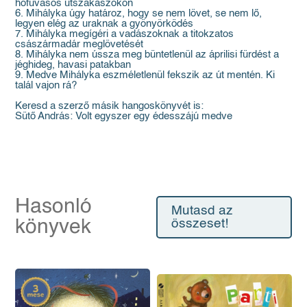
hófúvásos útszakaszokon
6. Mihályka úgy határoz, hogy se nem lövet, se nem lő,
legyen elég az uraknak a gyönyörködés
7. Mihályka megígéri a vadászoknak a titokzatos
császármadár meglövetését
8. Mihályka nem ússza meg büntetlenül az áprilisi fürdést a
jéghideg, havasi patakban
9. Medve Mihályka eszméletlenül fekszik az út mentén. Ki
talál vajon rá?
Keresd a szerző másik hangoskönyvét is:
Sütő András: Volt egyszer egy édesszájú medve
Hasonló
Mutasd az
könyvek
összeset!