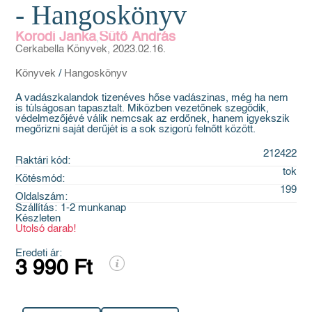
- Hangoskönyv
Korodi Janka
Sütő András
,
Cerkabella Könyvek, 2023.02.16.
Könyvek
/
Hangoskönyv
A vadászkalandok tizenéves hőse vadászinas, még ha nem
is túlságosan tapasztalt. Miközben vezetőnek szegődik,
védelmezőjévé válik nemcsak az erdőnek, hanem igyekszik
megőrizni saját derűjét is a sok szigorú felnőtt között.
212422
Raktári kód:
tok
Kötésmód:
199
Oldalszám:
Szállítás:
1-2 munkanap
Készleten
Utolsó darab!
Eredeti ár:
3 990 Ft