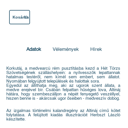
Kosárba
Adatok
Vélemények
Hírek
Korkutáj, a medvearcú rém pusztításba kezd a Hét Törzs
Szövetségének szálláshelyein: a nyílvesszők lepattannak
hatalmas testéről, nem kímél sem embert, sem állatot.
Nyomában felgyújtott települések és halottak sora.
Egyedül az állíthatja meg, aki az ugorok szent állata, a
medve erejével bír. Csábán felpattan hűséges lova, Altináj
hátára, hogy szembeszálljon a népét fenyegető veszéllyel,
hiszen benne is - akárcsak ugor őseiben - medveszív dobog.
Az izgalmas történelmi kalandregény az Altináj című kötet
folytatása. A felújított kiadás illusztrációit Herbszt László
készítette.