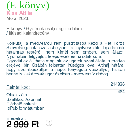
(E-könyv)
Kiss Attila
Móra, 2023.
E-könyv
/
Gyermek és ifjúsági irodalom
/
Ifjúsági kalandregény
Korkutáj, a medvearcú rém pusztításba kezd a Hét Törzs
Szövetségének szálláshelyein: a nyílvesszők lepattannak
hatalmas testéről, nem kímél sem embert, sem állatot.
Nyomában felgyújtott települések és halottak sora.
Egyedül az állíthatja meg, aki az ugorok szent állata, a medve
erejével bír. Csábán felpattan hűséges lova, Altináj hátára,
hogy szembeszálljon a népét fenyegető veszéllyel, hiszen
benne is - akárcsak ugor őseiben - medveszív dobog.
214836
Raktári kód:
464
Oldalszám:
Szállítás:
Azonnal
Elérhető nálunk:
.ePub formátumban
Eredeti ár:
2 999 Ft