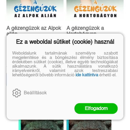
A gézengúzok az Alpok
A gézengúzok a
alján
Hortobágyon
Ez a weboldal sütiket (cookie) használ
(E-könyv)
(E-könyv)
Weboldalunk tartalmának személyre szabott
Rónaszegi Miklós
Rónaszegi Miklós
megjelenítése és a böngészési élmény biztosítása
Eredeti ár:
Eredeti ár:
érdekében sütiket (cookie), illetve egyéb technológiákat
4 790 Ft
4 790 Ft
alkalmazunk. A sütik használatára vonatkozó
irányelveinkről, valamint azok testreszabási
lehetőségeiről bővebb információ
ide kattintva
érhető el.
Kosárba
Kosárba
Beállítások
Szerző további művei
Elfogadom