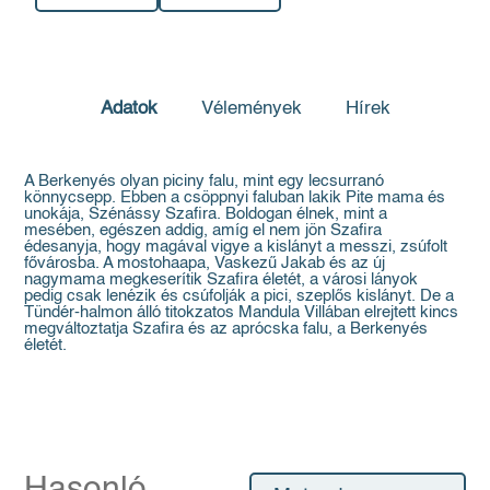
Adatok
Vélemények
Hírek
A Berkenyés olyan piciny falu, mint egy lecsurranó
könnycsepp. Ebben a csöppnyi faluban lakik Pite mama és
unokája, Szénássy Szafira. Boldogan élnek, mint a
mesében, egészen addig, amíg el nem jön Szafira
édesanyja, hogy magával vigye a kislányt a messzi, zsúfolt
fővárosba. A mostohaapa, Vaskezű Jakab és az új
nagymama megkeserítik Szafira életét, a városi lányok
pedig csak lenézik és csúfolják a pici, szeplős kislányt. De a
Tündér-halmon álló titokzatos Mandula Villában elrejtett kincs
megváltoztatja Szafira és az aprócska falu, a Berkenyés
életét.
Hasonló