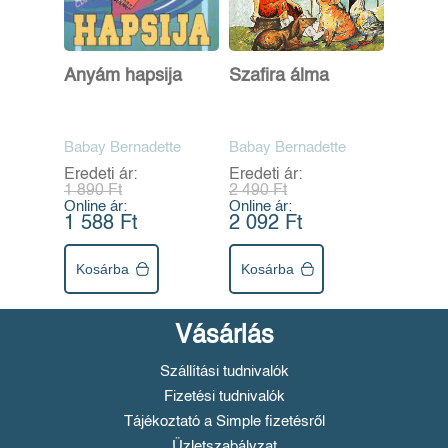
Anyám hapsija
Szafira álma
Babay Bernadette
Babay Bernadette
Eredeti ár:
Eredeti ár:
1 890 Ft
2 490 Ft
Online ár:
Online ár:
1 588 Ft
2 092 Ft
Kosárba
Kosárba
Vásárlás
Szállítási tudnivalók
Fizetési tudnivalók
Tájékoztató a Simple fizetésről
Üzletszabályzat