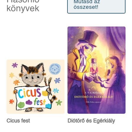
Mutasd az
könyvek
összeset!
Cicus fest
Diótörő és Egérkiály