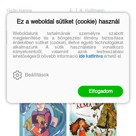
Győri Hanna
E. T. A. Hoffmann
Eredeti ár:
Bevezető ár:
Eredeti ár:
Kötött ár:
Ez a weboldal sütiket (cookie) használ
2 691 Ft
3 600 Ft
2 990 Ft
4 000 Ft
Weboldalunk tartalmának személyre szabott
Előrendelem
Kosárba
megjelenítése és a böngészési élmény biztosítása
érdekében sütiket (cookie), illetve egyéb technológiákat
alkalmazunk. A sütik használatára vonatkozó
irányelveinkről, valamint azok testreszabási
lehetőségeiről bővebb információ
ide kattintva
érhető el.
Szerző további művei
Beállítások
Elfogadom