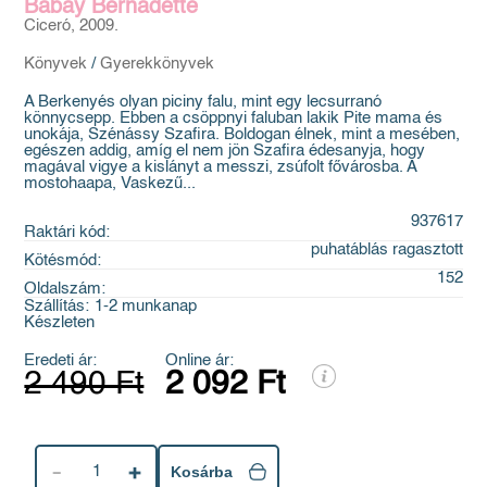
Babay Bernadette
Ciceró, 2009.
Könyvek
/
Gyerekkönyvek
A Berkenyés olyan piciny falu, mint egy lecsurranó
könnycsepp. Ebben a csöppnyi faluban lakik Pite mama és
unokája, Szénássy Szafira. Boldogan élnek, mint a mesében,
egészen addig, amíg el nem jön Szafira édesanyja, hogy
magával vigye a kislányt a messzi, zsúfolt fővárosba. A
mostohaapa, Vaskezű...
937617
Raktári kód:
puhatáblás ragasztott
Kötésmód:
152
Oldalszám:
Szállítás:
1-2 munkanap
Készleten
Eredeti ár:
Online ár:
2 490 Ft
2 092 Ft
1
Kosárba