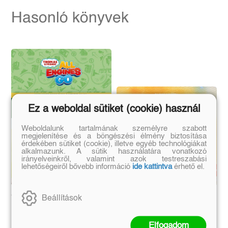
Hasonló könyvek
Ez a weboldal sütiket (cookie) használ
Weboldalunk tartalmának személyre szabott
megjelenítése és a böngészési élmény biztosítása
érdekében sütiket (cookie), illetve egyéb technológiákat
alkalmazunk. A sütik használatára vonatkozó
irányelveinkről, valamint azok testreszabási
lehetőségeiről bővebb információ
ide kattintva
érhető el.
Beállítások
Thomas - Kismozdony-
Kis varázslók
kalandok 2. -
kézikönyve 3. -
Sárkánylovagok -
Sárkányfejsisak: Fújd el
Elfogadom