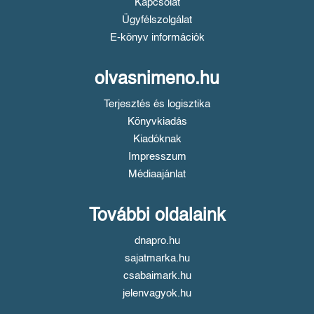
Kapcsolat
Ügyfélszolgálat
E-könyv információk
olvasnimeno.hu
Terjesztés és logisztika
Könyvkiadás
Kiadóknak
Impresszum
Médiaajánlat
További oldalaink
dnapro.hu
sajatmarka.hu
csabaimark.hu
jelenvagyok.hu