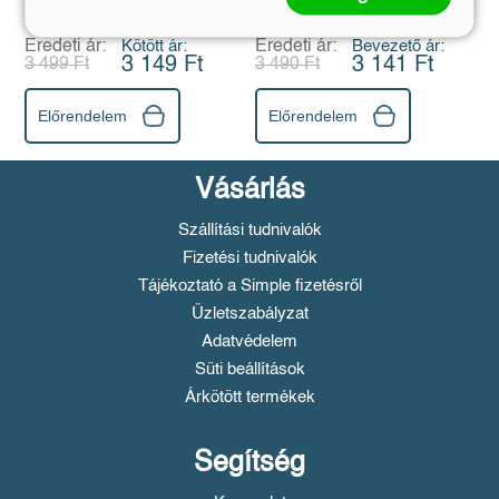
Tehénszökevények
a haragot!
Barcs Kriszta
Eredeti ár:
Kötött ár:
Eredeti ár:
Bevezető ár:
3 149 Ft
3 141 Ft
3 499 Ft
3 490 Ft
Előrendelem
Előrendelem
Vásárlás
Szállítási tudnivalók
Fizetési tudnivalók
Tájékoztató a Simple fizetésről
Üzletszabályzat
Adatvédelem
Süti beállítások
Árkötött termékek
Segítség