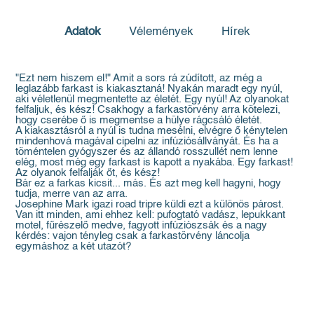
Adatok
Vélemények
Hírek
"Ezt nem hiszem el!" Amit a sors rá zúdított, az még a
leglazább farkast is kiakasztaná! Nyakán maradt egy nyúl,
aki véletlenül megmentette az életét. Egy nyúl! Az olyanokat
felfaljuk, és kész! Csakhogy a farkastörvény arra kötelezi,
hogy cserébe ő is megmentse a hülye rágcsáló életét.
A kiakasztásról a nyúl is tudna mesélni, elvégre ő kénytelen
mindenhová magával cipelni az infúziósállványát. És ha a
töméntelen gyógyszer és az állandó rosszullét nem lenne
elég, most még egy farkast is kapott a nyakába. Egy farkast!
Az olyanok felfalják őt, és kész!
Bár ez a farkas kicsit... más. És azt meg kell hagyni, hogy
tudja, merre van az arra.
Josephine Mark igazi road tripre küldi ezt a különös párost.
Van itt minden, ami ehhez kell: pufogtató vadász, lepukkant
motel, fűrészelő medve, fagyott infúziószsák és a nagy
kérdés: vajon tényleg csak a farkastörvény láncolja
egymáshoz a két utazót?