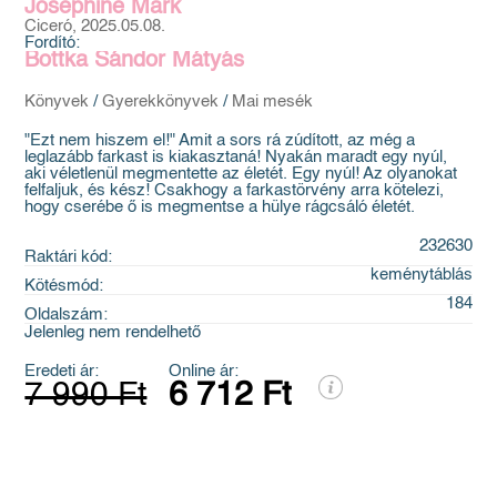
Josephine Mark
Ciceró, 2025.05.08.
Fordító:
Bottka Sándor Mátyás
Könyvek
/
Gyerekkönyvek
/
Mai mesék
"Ezt nem hiszem el!" Amit a sors rá zúdított, az még a
leglazább farkast is kiakasztaná! Nyakán maradt egy nyúl,
aki véletlenül megmentette az életét. Egy nyúl! Az olyanokat
felfaljuk, és kész! Csakhogy a farkastörvény arra kötelezi,
hogy cserébe ő is megmentse a hülye rágcsáló életét.
232630
Raktári kód:
keménytáblás
Kötésmód:
184
Oldalszám:
Jelenleg nem rendelhető
Eredeti ár:
Online ár:
7 990 Ft
6 712 Ft