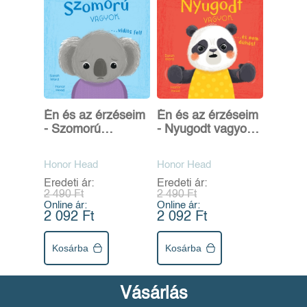
Én és az érzéseim
Én és az érzéseim
- Szomorú
- Nyugodt vagyok...
vagyok... vidíts fel!
és nem dühös!
Honor Head
Honor Head
Eredeti ár:
Eredeti ár:
2 490 Ft
2 490 Ft
Online ár:
Online ár:
2 092 Ft
2 092 Ft
Kosárba
Kosárba
Vásárlás