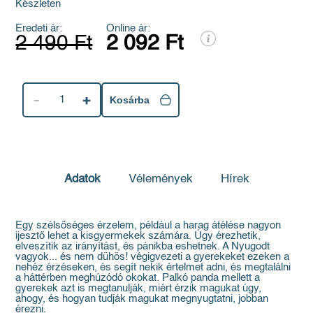
Készleten
Eredeti ár:
Online ár:
2 490 Ft
2 092 Ft
1
Kosárba
Adatok
Vélemények
Hírek
Egy szélsőséges érzelem, például a harag átélése nagyon
ijesztő lehet a kisgyermekek számára. Úgy érezhetik,
elveszítik az irányítást, és pánikba eshetnek. A Nyugodt
vagyok... és nem dühös! végigvezeti a gyerekeket ezeken a
nehéz érzéseken, és segít nekik értelmet adni, és megtalálni
a háttérben meghúzódó okokat. Palkó panda mellett a
gyerekek azt is megtanulják, miért érzik magukat úgy,
ahogy, és hogyan tudják magukat megnyugtatni, jobban
érezni.