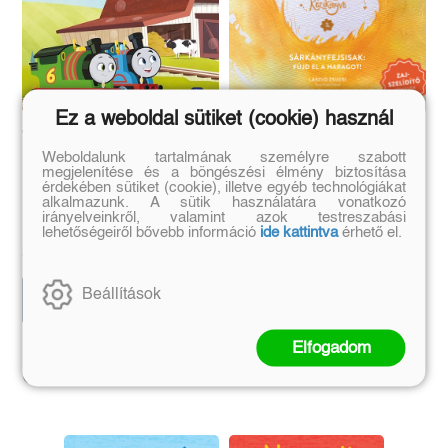
Ez a weboldal sütiket (cookie) használ
Thomas - Kismozdony-
Kis varázslók
Weboldalunk tartalmának személyre szabott
kalandok 2. -
kézikönyve 3. -
megjelenítése és a böngészési élmény biztosítása
Sárkánylovagok -
Sárkányfejsisak: Fújd el
érdekében sütiket (cookie), illetve egyéb technológiákat
Tehénszökevények
a haragot!
alkalmazunk. A sütik használatára vonatkozó
Barcs Kriszta
irányelveinkről, valamint azok testreszabási
lehetőségeiről bővebb információ
ide kattintva
érhető el.
Eredeti ár:
Kötött ár:
Eredeti ár:
Bevezető ár:
3 149 Ft
3 141 Ft
3 499 Ft
3 490 Ft
Beállítások
Előrendelem
Előrendelem
Elfogadom
Szerző további művei