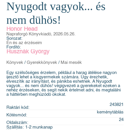
Nyugodt vagyok... és
nem dühös!
Honor Head
Napraforgó Könyvkiadó, 2026.05.26.
Sorozat:
Én és az érzéseim
Fordító:
Rusznák György
Könyvek
/
Gyerekkönyvek
/
Mai mesék
Egy szélsőséges érzelem, például a harag átélése nagyon
ijesztő lehet a kisgyermekek számára. Úgy érezhetik,
elveszítik az irányítást, és pánikba eshetnek. A Nyugodt
vagyok... és nem dühös! végigvezeti a gyerekeket ezeken a
nehéz érzéseken, és segít nekik értelmet adni, és megtalálni
a háttérben meghúzódó okokat.
243821
Raktári kód:
keménytáblás
Kötésmód:
24
Oldalszám:
Szállítás:
1-2 munkanap