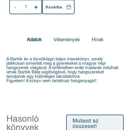
1
Kosárba
Adatok
Vélemények
Hírek
A Bartók és a tücsöklagzi bájos mesekönyv, amely
játékosan ismerteti meg a gyerekeket a magyar népi
hangszerek világával. A történetben erdei madarak indulnak
útnak Bartók Béla segítségével, hogy hangszereket
tanuljanak egy különleges lakodalomra.
Figyelem! A könyv nem tartalmaz hanganyagot!
Hasonló
Mutasd az
könyvek
összeset!