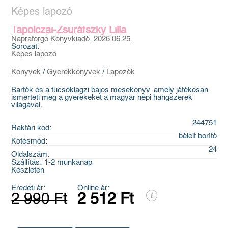
Képes lapozó
Tapolczai-Zsuráfszky Lilla
Napraforgó Könyvkiadó, 2026.06.25.
Sorozat:
Képes lapozó
Könyvek
/
Gyerekkönyvek
/
Lapozók
Bartók és a tücsöklagzi bájos mesekönyv, amely játékosan
ismerteti meg a gyerekeket a magyar népi hangszerek
világával.
244751
Raktári kód:
bélelt borító
Kötésmód:
24
Oldalszám:
Szállítás:
1-2 munkanap
Készleten
Eredeti ár:
Online ár:
2 990 Ft
2 512 Ft