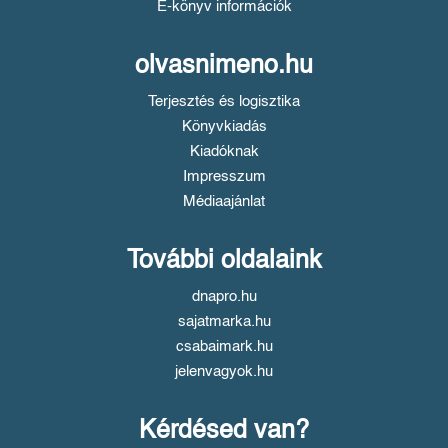
E-könyv információk
olvasnimeno.hu
Terjesztés és logisztika
Könyvkiadás
Kiadóknak
Impresszum
Médiaajánlat
További oldalaink
dnapro.hu
sajatmarka.hu
csabaimark.hu
jelenvagyok.hu
Kérdésed van?