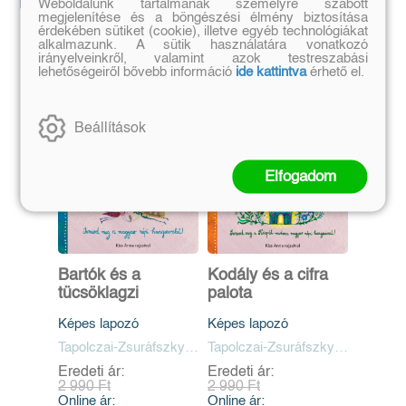
Weboldalunk tartalmának személyre szabott
megjelenítése és a böngészési élmény biztosítása
érdekében sütiket (cookie), illetve egyéb technológiákat
alkalmazunk. A sütik használatára vonatkozó
Szerző további művei
irányelveinkről, valamint azok testreszabási
lehetőségeiről bővebb információ
ide kattintva
érhető el.
Beállítások
Elfogadom
Bartók és a
Kodály és a cifra
tücsöklagzi
palota
Képes lapozó
Képes lapozó
Tapolczai-Zsuráfszky
Tapolczai-Zsuráfszky
Lilla
Lilla
Eredeti ár:
Eredeti ár:
2 990 Ft
2 990 Ft
Online ár:
Online ár: