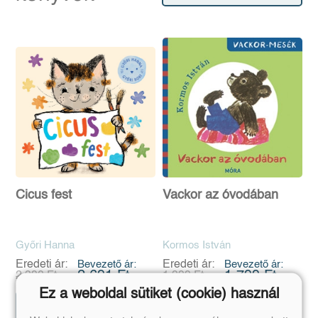
Cicus fest
Vackor az óvodában
Győri Hanna
Kormos István
Eredeti ár:
Bevezető ár:
Eredeti ár:
Bevezető ár:
2 691 Ft
1 799 Ft
2 990 Ft
1 999 Ft
Ez a weboldal sütiket (cookie) használ
Előrendelem
Előrendelem