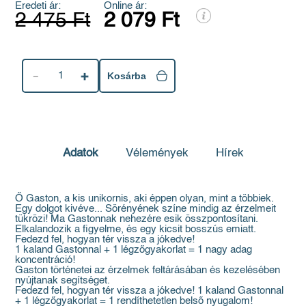
Eredeti ár:
Online ár:
2 475 Ft
2 079 Ft
1
Kosárba
Adatok
Vélemények
Hírek
Ő Gaston, a kis unikornis, aki éppen olyan, mint a többiek.
Egy dolgot kivéve... Sörényének színe mindig az érzelmeit
tükrözi! Ma Gastonnak nehezére esik összpontosítani.
Elkalandozik a figyelme, és egy kicsit bosszús emiatt.
Fedezd fel, hogyan tér vissza a jókedve!
1 kaland Gastonnal + 1 légzőgyakorlat = 1 nagy adag
koncentráció!
Gaston történetei az érzelmek feltárásában és kezelésében
nyújtanak segítséget.
Fedezd fel, hogyan tér vissza a jókedve! 1 kaland Gastonnal
+ 1 légzőgyakorlat = 1 rendíthetetlen belső nyugalom!