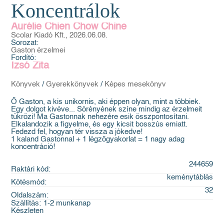
Koncentrálok
Aurélie Chien Chow Chine
Scolar Kiadó Kft., 2026.06.08.
Sorozat:
Gaston érzelmei
Fordító:
Izsó Zita
Könyvek
/
Gyerekkönyvek
/
Képes mesekönyv
Ő Gaston, a kis unikornis, aki éppen olyan, mint a többiek.
Egy dolgot kivéve... Sörényének színe mindig az érzelmeit
tükrözi! Ma Gastonnak nehezére esik összpontosítani.
Elkalandozik a figyelme, és egy kicsit bosszús emiatt.
Fedezd fel, hogyan tér vissza a jókedve!
1 kaland Gastonnal + 1 légzőgyakorlat = 1 nagy adag
koncentráció!
244659
Raktári kód:
keménytáblás
Kötésmód:
32
Oldalszám:
Szállítás:
1-2 munkanap
Készleten