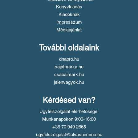
Könyvkiadás
Kiadóknak
Impresszum
Médiaajánlat
További oldalaink
dnapro.hu
sajatmarka.hu
csabaimark.hu
jelenvagyok.hu
Kérdésed van?
Ügyfélszolgálat elérhetősége:
Munkanapokon 9:00-16:00
+36 70 949 2665
ugyfelszolgalat@olvasnimeno.hu