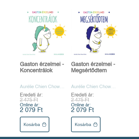
Gaston érzelmei -
Gaston érzelmei -
Koncentrálok
Megsértődtem
Aurélie Chien Chow
Aurélie Chien Chow
Chine
Chine
Eredeti ár:
Eredeti ár:
2 475 Ft
2 475 Ft
Online ár:
Online ár:
2 079 Ft
2 079 Ft
Kosárba
Kosárba