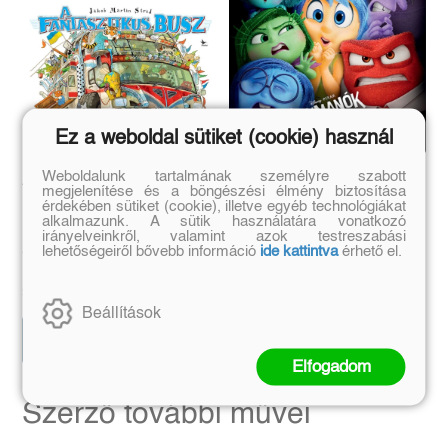
Ez a weboldal sütiket (cookie) használ
Weboldalunk tartalmának személyre szabott
A fantasztikus busz
Agymanók 2.
megjelenítése és a böngészési élmény biztosítása
érdekében sütiket (cookie), illetve egyéb technológiákat
alkalmazunk. A sütik használatára vonatkozó
irányelveinkről, valamint azok testreszabási
Jakob Martin Strid
lehetőségeiről bővebb információ
ide kattintva
érhető el.
Eredeti ár:
Kötött ár:
Eredeti ár:
Kötött ár:
8 999 Ft
5 399 Ft
9 999 Ft
5 999 Ft
Beállítások
Előrendelem
Előrendelem
Elfogadom
Szerző további művei