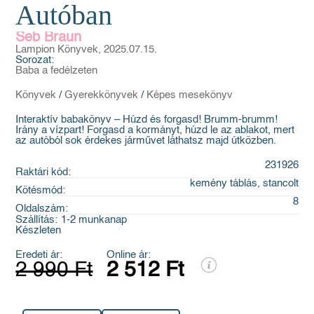
Autóban
Seb Braun
Lampion Könyvek, 2025.07.15.
Sorozat:
Baba a fedélzeten
Könyvek
/
Gyerekkönyvek
/
Képes mesekönyv
Interaktív babakönyv – Húzd és forgasd! Brumm-brumm!
Irány a vízpart! Forgasd a kormányt, húzd le az ablakot, mert
az autóból sok érdekes járművet láthatsz majd útközben.
231926
Raktári kód:
kemény táblás, stancolt
Kötésmód:
8
Oldalszám:
Szállítás:
1-2 munkanap
Készleten
Eredeti ár:
Online ár:
2 990 Ft
2 512 Ft