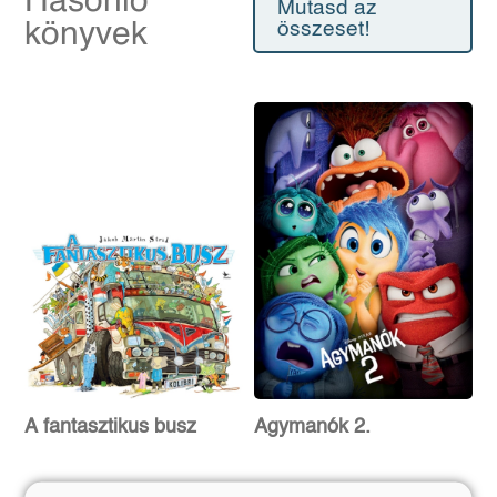
Hasonló
Mutasd az
könyvek
összeset!
A fantasztikus busz
Agymanók 2.