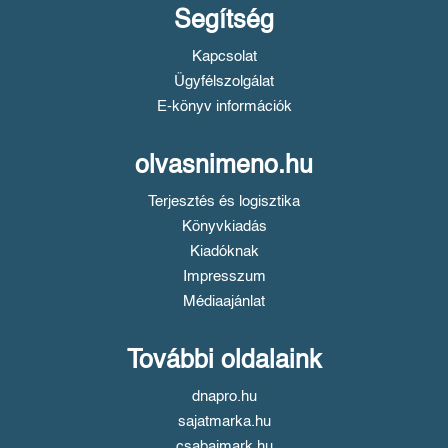
Segítség
Kapcsolat
Ügyfélszolgálat
E-könyv információk
olvasnimeno.hu
Terjesztés és logisztika
Könyvkiadás
Kiadóknak
Impresszum
Médiaajánlat
További oldalaink
dnapro.hu
sajatmarka.hu
csabaimark.hu