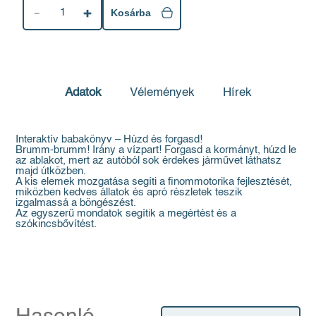
1
Kosárba
Adatok
Vélemények
Hírek
Interaktív babakönyv – Húzd és forgasd!
Brumm-brumm! Irány a vízpart! Forgasd a kormányt, húzd le
az ablakot, mert az autóból sok érdekes járművet láthatsz
majd útközben.
A kis elemek mozgatása segíti a finommotorika fejlesztését,
miközben kedves állatok és apró részletek teszik
izgalmassá a böngészést.
Az egyszerű mondatok segítik a megértést és a
szókincsbővítést.