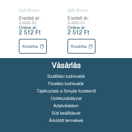
Seb Braun
Seb Braun
Eredeti ár:
Eredeti ár:
2 990 Ft
2 990 Ft
Online ár:
Online ár:
2 512 Ft
2 512 Ft
Kosárba
Kosárba
Vásárlás
Szállítási tudnivalók
Fizetési tudnivalók
Tájékoztató a Simple fizetésről
Üzletszabályzat
Adatvédelem
Süti beállítások
Árkötött termékek