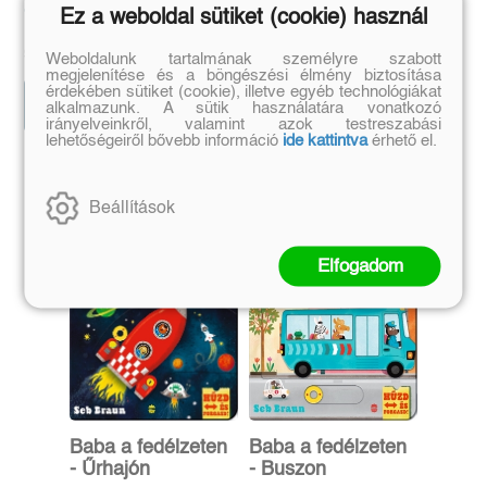
Jakob Martin Strid
Ez a weboldal sütiket (cookie) használ
Eredeti ár:
Kötött ár:
Eredeti ár:
Kötött ár:
8 999 Ft
5 399 Ft
9 999 Ft
5 999 Ft
Weboldalunk tartalmának személyre szabott
megjelenítése és a böngészési élmény biztosítása
érdekében sütiket (cookie), illetve egyéb technológiákat
Előrendelem
Előrendelem
alkalmazunk. A sütik használatára vonatkozó
irányelveinkről, valamint azok testreszabási
lehetőségeiről bővebb információ
ide kattintva
érhető el.
Szerző további művei
Beállítások
Elfogadom
Baba a fedélzeten
Baba a fedélzeten
- Űrhajón
- Buszon