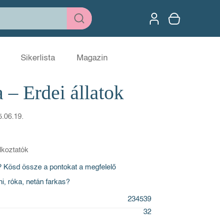
Sikerlista
Magazin
 – Erdei állatok
5.06.19.
lkoztatók
 Kösd össze a pontokat a megfelelő
, róka, netán farkas?
234539
32