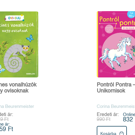
nes vonalhúzók
Pontról Pontra 
y ovisoknak
Unikornisok
na Beurenmeister
Corina Beurenmeis
eti ár:
Eredeti ár:
Online
832 
9 Ft
990 Ft
ne ár:
59 Ft
Kosárba