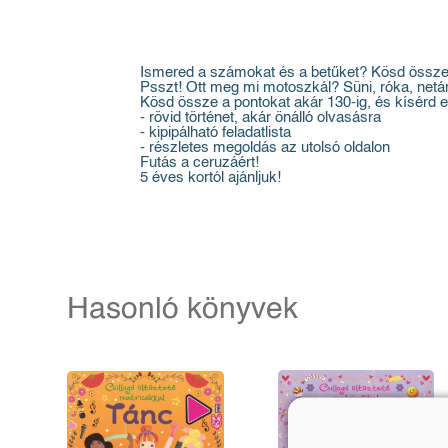
Ismered a számokat és a betűket? Kösd össze 
Psszt! Ott meg mi motoszkál? Süni, róka, netá
Kösd össze a pontokat akár 130-ig, és kísérd e
- rövid történet, akár önálló olvasásra
- kipipálható feladatlista
- részletes megoldás az utolsó oldalon
Futás a ceruzáért!
5 éves kortól ajánljuk!
Hasonló könyvek