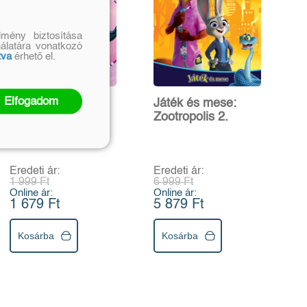
mény biztosítása
nálatára vonatkozó
tva
érhető el.
Elfogadom
Matricás
Játék és mese:
mókafüzet:
Zootropolis 2.
Gyönyörű
hercegnők
Eredeti ár:
Eredeti ár:
1 999 Ft
6 999 Ft
Online ár:
Online ár:
1 679 Ft
5 879 Ft
Kosárba
Kosárba