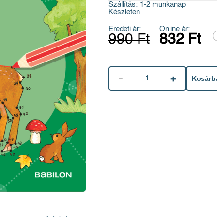
Szállítás:
1-2 munkanap
Készleten
Eredeti ár:
Online ár:
990 Ft
832 Ft
1
Kosárb