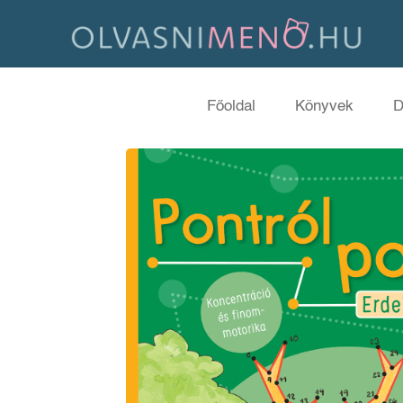
Főoldal
Könyvek
D