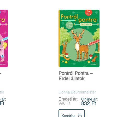
–
Pontról Pontra –
Erdei állatok
ter
Corina Beurenmeister
 ár:
Eredeti ár:
Online ár:
Ft
832 Ft
990 Ft
Kosárba