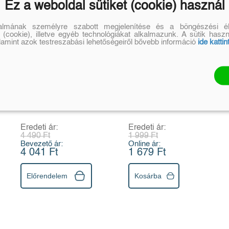
Ez a weboldal sütiket (cookie) használ
talmának személyre szabott megjelenítése és a böngészési él
 (cookie), illetve egyéb technológiákat alkalmazunk. A sütik hasz
alamint azok testreszabási lehetőségeiről bővebb információ
ide kattin
Csillogó öltöztető
Matricás
matricákkal -
mókafüzet:
Jelmezbál
Micimackó
Eredeti ár:
Eredeti ár:
4 490 Ft
1 999 Ft
Bevezető ár:
Online ár:
4 041 Ft
1 679 Ft
Előrendelem
Kosárba