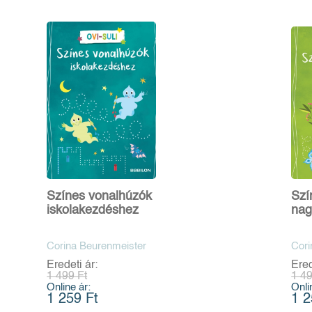
Színes vonalhúzók
Szí
iskolakezdéshez
nag
Corina Beurenmeister
Cori
Eredeti ár:
Ered
1 499 Ft
1 49
Online ár:
Onli
1 259 Ft
1 2