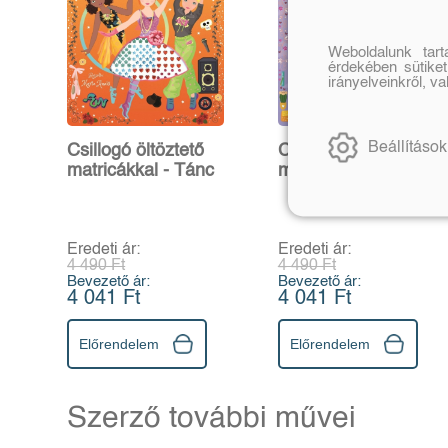
Weboldalunk tar
érdekében sütiket
irányelveinkről, v
Beállítások
Csillogó öltöztető
Csillogó öltöztető
matricákkal - Tánc
matricákkal -
Shopping
Eredeti ár:
Eredeti ár:
4 490 Ft
4 490 Ft
Bevezető ár:
Bevezető ár:
4 041 Ft
4 041 Ft
Előrendelem
Előrendelem
Szerző további művei