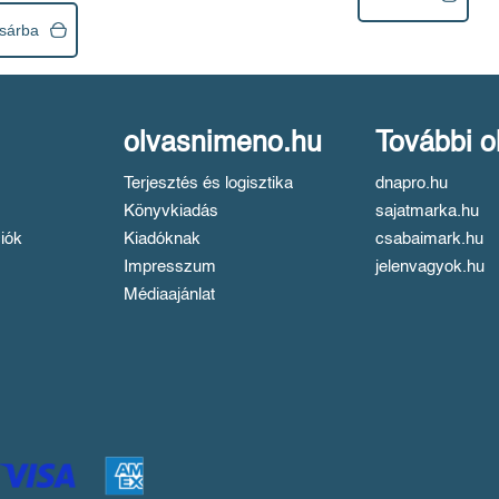
sárba
olvasnimeno.hu
További o
Terjesztés és logisztika
dnapro.hu
Könyvkiadás
sajatmarka.hu
iók
Kiadóknak
csabaimark.hu
Impresszum
jelenvagyok.hu
Médiaajánlat