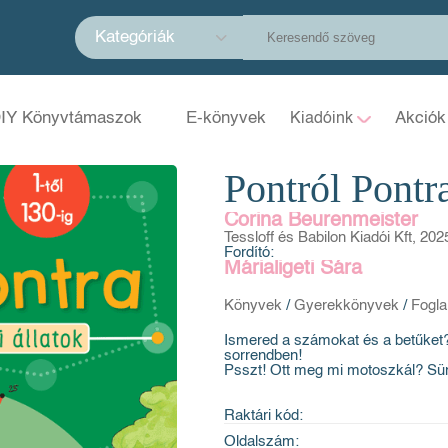
Kategóriák
IY Könyvtámaszok
E-könyvek
Akciók
Kiadóink
Pontról Pontra
Corina Beurenmeister
Tessloff és Babilon Kiadói Kft, 202
Fordító:
Márialigeti Sára
Könyvek
/
Gyerekkönyvek
/
Fogla
Ismered a számokat és a betűket?
sorrendben!
Psszt! Ott meg mi motoszkál? Süni
Raktári kód:
Oldalszám: