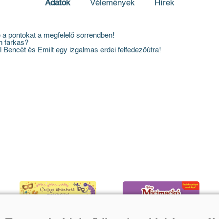
Adatok
Vélemények
Hírek
a pontokat a megfelelő sorrendben!
n farkas?
l Bencét és Emilt egy izgalmas erdei felfedezőútra!