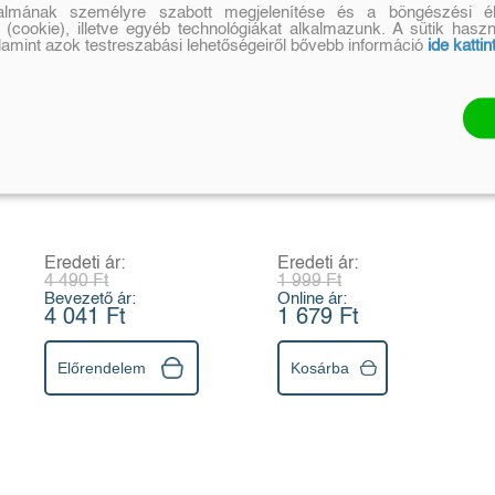
talmának személyre szabott megjelenítése és a böngészési él
 (cookie), illetve egyéb technológiákat alkalmazunk. A sütik hasz
alamint azok testreszabási lehetőségeiről bővebb információ
ide kattin
Csillogó öltöztető
Matricás
matricákkal -
mókafüzet:
Jelmezbál
Micimackó
Eredeti ár:
Eredeti ár:
4 490 Ft
1 999 Ft
Bevezető ár:
Online ár:
4 041 Ft
1 679 Ft
Előrendelem
Kosárba