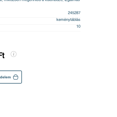
245287
keménytáblás
10
Ft
ndelem