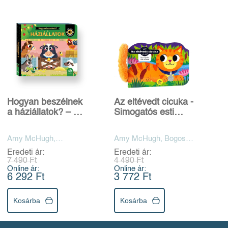
Hogyan beszélnek
Az eltévedt cicuka -
a háziállatok? – 10
Simogatós esti
állat hangjával
mesék
Amy McHugh,
Amy McHugh, Bogos
Rebecca Weerasekera
Katalin
Eredeti ár:
Eredeti ár:
7 490 Ft
4 490 Ft
Online ár:
Online ár:
6 292 Ft
3 772 Ft
Kosárba
Kosárba