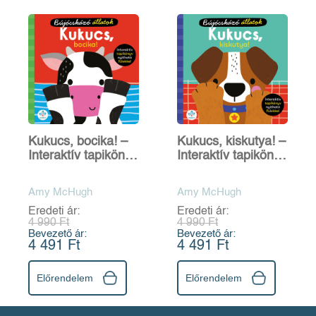
Kukucs, bocika! –
Kukucs, kiskutya! –
Interaktív tapikönyv
Interaktív tapikönyv
nyitható fülekkel
nyitható fülekkel
Amy McHugh
Amy McHugh
Eredeti ár:
Eredeti ár:
4 990 Ft
4 990 Ft
Bevezető ár:
Bevezető ár:
4 491 Ft
4 491 Ft
Előrendelem
Előrendelem