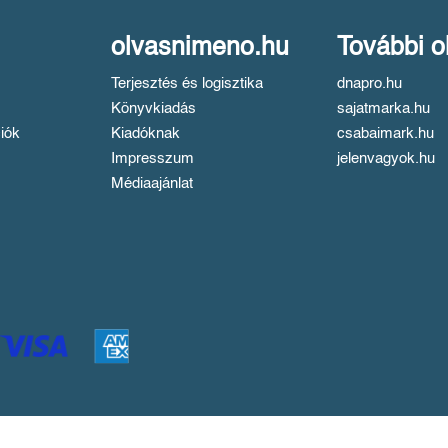
olvasnimeno.hu
További o
Terjesztés és logisztika
dnapro.hu
Könyvkiadás
sajatmarka.hu
iók
Kiadóknak
csabaimark.hu
Impresszum
jelenvagyok.hu
Médiaajánlat