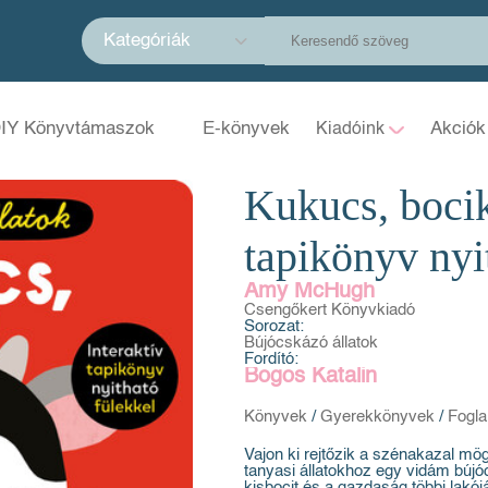
Kategóriák
IY Könyvtámaszok
E-könyvek
Akciók
Kiadóink
Kukucs, bocik
tapikönyv nyi
Amy McHugh
Csengőkert Könyvkiadó
Sorozat:
Bújócskázó állatok
Fordító:
Bogos Katalin
Könyvek
/
Gyerekkönyvek
/
Fogla
Vajon ki rejtőzik a szénakazal mö
tanyasi állatokhoz egy vidám bújó
kisbocit és a gazdaság többi lakó