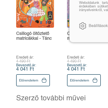
Weboldalunk tar
érdekében sütiket
irányelveinkről, v
Beállítások
Csillogó öltöztető
Csillogó öltöztető
matricákkal - Tánc
matricákkal -
Shopping
Eredeti ár:
Eredeti ár:
4 490 Ft
4 490 Ft
Bevezető ár:
Bevezető ár:
4 041 Ft
4 041 Ft
Előrendelem
Előrendelem
Szerző további művei