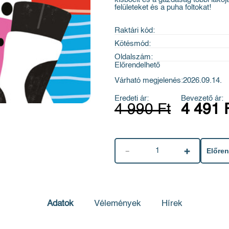
felületeket és a puha foltokat!
Raktári kód:
Kötésmód:
Oldalszám:
Előrendelhető
Várható megjelenés:
2026.09.14.
Eredeti ár:
Bevezető ár:
4 990 Ft
4 491 
1
Előre
Adatok
Vélemények
Hírek