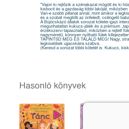
"Vajon ki rejtőzik a szénakazal mögött és ki h
kisbocit és a gazdaság többi lakóját, miközben 
Van-e szebb pillanat annál, mint amikor a legk
és a szobát megtölti az önfeledt, csilingelő ba
A Bújócskázó állatok sorozat kötetei igazi int
megunhatatlan kukucs-játék és a prémium „tapi
érzékszervi tapasztalást, miközben a rejtett fül
nagyméretű, könnyen nyitható fülek kifejezetten
TAPINTSD MEG ÉS TALÁLD MEG! Nagy, strapabíró
legkisebbek ujjacskáira szabva.
(Keresd a sorozat többi kötetét is: Kukucs, kis
Hasonló könyvek