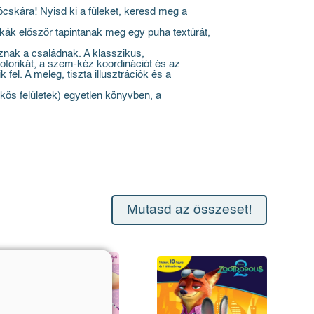
ócskára! Nyisd ki a füleket, keresd meg a
skák először tapintanak meg egy puha textúrát,
oznak a családnak. A klasszikus,
otorikát, a szem-kéz koordinációt és az
fel. A meleg, tiszta illusztrációk és a
ös felületek) egyetlen könyvben, a
Mutasd az összeset!