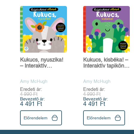
Kukucs, nyuszika!
Kukucs, kisbéka! –
– Interaktív
Interaktív tapikönyv
tapikönyv nyitható
nyitható fülekkel
fülekkel
Amy McHugh
Amy McHugh
Eredeti ár:
Eredeti ár:
4 990 Ft
4 990 Ft
Bevezető ár:
Bevezető ár:
4 491 Ft
4 491 Ft
Előrendelem
Előrendelem