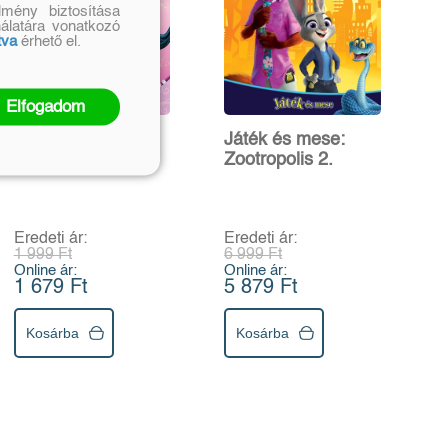
mény biztosítása
nálatára vonatkozó
tva
érhető el.
Elfogadom
Matricás
Játék és mese:
mókafüzet:
Zootropolis 2.
Gyönyörű
hercegnők
Eredeti ár:
Eredeti ár:
1 999 Ft
6 999 Ft
Online ár:
Online ár:
1 679 Ft
5 879 Ft
Kosárba
Kosárba