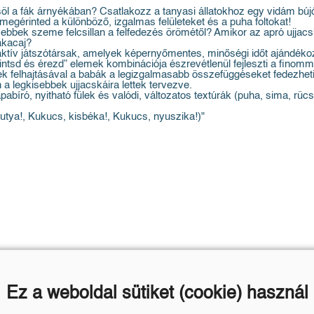
űsöl a fák árnyékában? Csatlakozz a tanyasi állatokhoz egy vidám búj
megérinted a különböző, izgalmas felületeket és a puha foltokat!
isebbek szeme felcsillan a felfedezés örömétől? Amikor az apró ujjac
bakacaj?
eraktív játszótársak, amelyek képernyőmentes, minőségi időt ajándék
ntsd és érezd” elemek kombinációja észrevétlenül fejleszti a finomm
ek felhajtásával a babák a legizgalmasabb összefüggéseket fedezhetik 
 a legkisebbek ujjacskáira lettek tervezve.
, nyitható fülek és valódi, változatos textúrák (puha, sima, rücsk
kutya!, Kukucs, kisbéka!, Kukucs, nyuszika!)"
Ez a weboldal sütiket (cookie) használ