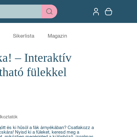
Sikerlista
Magazin
a! – Interaktív
tható fülekkel
lkoztatók
gött és ki hűsöl a fák árnyékában? Csatlakozz a
cskára! Nyisd ki a füleket, keresd meg a
ját, miközben megérinted a különböző, izgalmas