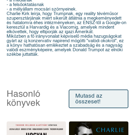
- a médiának
- a felsőoktatásnak
- a mélyállam mocsári szörnyeinek.
Charlie Kirk leírja, hogy Trumpnak, egy reality tévéműsor
szupersztárjának miért sikerült átlátnia a megkeményedett
és hatalomra éhes intézményeken, az ENSZ-től a Google-on
keresztül a Harvardig és a Viacomig, amelyek mindent
elkövettek, hogy eltiporják az igazi Amerikát.
Miközben a fő irányvonalat képviselő média hazugságokat
gyárt az új konzervatív napirend mögötti "valódi okokról", ez
a könyv hathatósan emlékeztet a szabadság és a nagyság
valódi eszményképeire, amelyek Donald Trumpot az elnöki
székbe juttatták.
Hasonló
Mutasd az
könyvek
összeset!