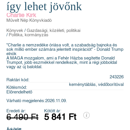
így lehet jövőnk
Charlie Kirk
Művelt Nép Könyvkiadó
Könyvek
/
Gazdasági, közéleti, politikai
/
Politika, kormányzás
"Charlie a nemzedéke óriása volt, a szabadság bajnoka és
sok millió ember számára jelentett inspirációt" - Donald Trump
elnök
A MAGA mozgalom, ami a Fehér Házba segítette Donald
Trumpot, jobb eszmékkel rendelkezik, mint a régi jobboldal
vagy az új baloldal.
243226
Raktári kód:
keménytáblás, védőborítóval
Kötésmód:
Előrendelhető
Várható megjelenés:
2026.11.09.
Eredeti ár:
Kötött ár:
6 490 Ft
5 841 Ft
Árkötött