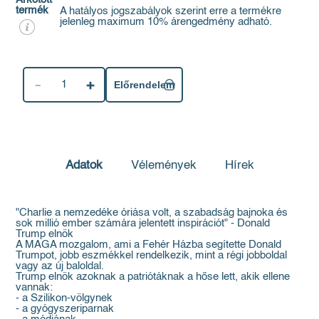
termék
A hatályos jogszabályok szerint erre a termékre
jelenleg maximum 10% árengedmény adható.
1
Előrendelem
Adatok
Vélemények
Hírek
"Charlie a nemzedéke óriása volt, a szabadság bajnoka és
sok millió ember számára jelentett inspirációt" - Donald
Trump elnök
A MAGA mozgalom, ami a Fehér Házba segítette Donald
Trumpot, jobb eszmékkel rendelkezik, mint a régi jobboldal
vagy az új baloldal.
Trump elnök azoknak a patriótáknak a hőse lett, akik ellene
vannak:
- a Szilikon-völgynek
- a gyógyszeriparnak