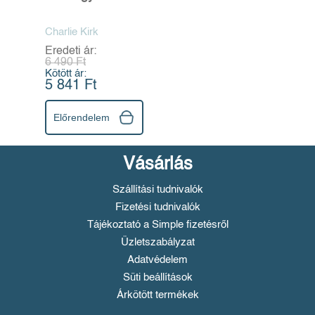
jövőnk
Charlie Kirk
Eredeti ár:
6 490 Ft
Kötött ár:
5 841 Ft
Előrendelem
Vásárlás
Szállítási tudnivalók
Fizetési tudnivalók
Tájékoztató a Simple fizetésről
Üzletszabályzat
Adatvédelem
Süti beállítások
Árkötött termékek