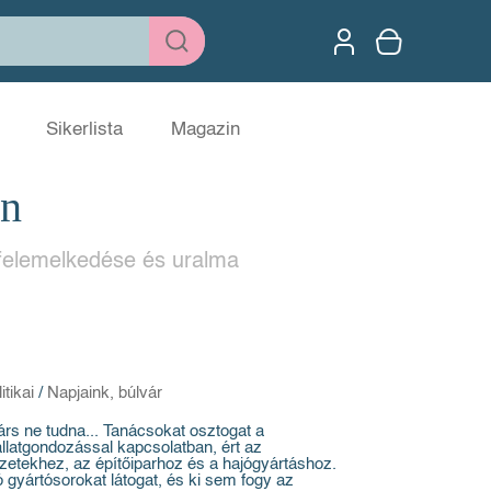
Sikerlista
Magazin
n
 felemelkedése és uralma
itikai
/
Napjaink, búlvár
árs ne tudna... Tanácsokat osztogat a
llatgondozással kapcsolatban, ért az
etekhez, az építőiparhoz és a hajógyártáshoz.
ó gyártósorokat látogat, és ki sem fogy az