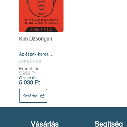
Kim Dzsongun
Az észak-koreai
diktátor felemelkedése
Anna Fifield
és uralma
Eredeti ár:
5 999 Ft
Online ár:
5 039 Ft
Kosárba
Vásárlás
Segítség