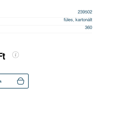
239502
füles, kartonált
360
Ft
a