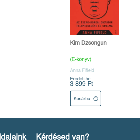
Kim Dzsongun
(E-könyv)
Anna Fifield
Eredeti ár:
3 899 Ft
Kosárba
ldalaink
Kérdésed van?