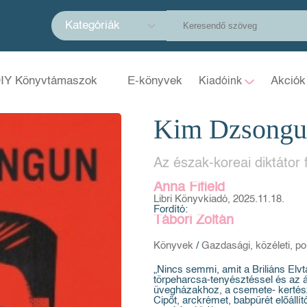
Kategóriák
IY Könyvtámaszok
E-könyvek
Akciók
Kiadóink
Kim Dzsongu
Az észak-koreai diktátor
Anna Fifield
Libri Könyvkiadó, 2025.11.18.
Fordító:
Tábori Zoltán
Könyvek
/
Gazdasági, közéleti, pol
„Nincs semmi, amit a Briliáns Elvt
törpeharcsa-tenyésztéssel és az á
üvegházakhoz, a csemete- kertész
Cipőt, arckrémet, babpürét előállít