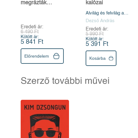
megrázták
kalózai
Magyarországot
Alvilág és felvilág a
Balaton partján
Dezső András
Eredeti ár:
Eredeti ár:
6 490 Ft
5 990 Ft
Kötött ár:
Kötött ár:
5 841 Ft
5 391 Ft
Előrendelem
Kosárba
Szerző további művei