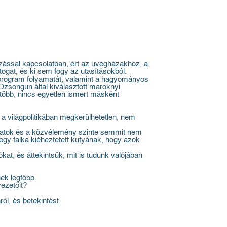
ozással kapcsolatban, ért az üvegházakhoz, a
togat, és ki sem fogy az utasításokból.
étaprogram folyamatát, valamint a hagyományos
Dzsongun által kiválasztott maroknyi
i több, nincs egyetlen ismert másként
 világpolitikában megkerülhetetlen, nem
gálatok és a közvélemény szinte semmit nem
 egy falka kiéheztetett kutyának, hogy azok
at, és áttekintsük, mit is tudunk valójában
nek legfőbb
vezetőit?
ól, és betekintést