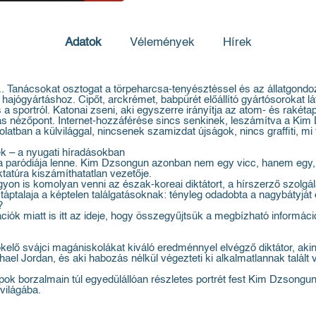
Adatok
Vélemények
Hírek
... Tanácsokat osztogat a törpeharcsa-tenyésztéssel és az állatgond
ajógyártáshoz. Cipőt, arckrémet, babpürét előállító gyártósorokat lá
s a sportról. Katonai zseni, aki egyszerre irányítja az atom- és rak
ás nézőpont. Internet-hozzáférése sincs senkinek, leszámítva a Kim 
latban a külvilággal, nincsenek szamizdat újságok, nincs graffiti, m
zék – a nyugati híradásokban
paródiája lenne. Kim Dzsongun azonban nem egy vicc, hanem egy, a
tatúra kiszámíthatatlan vezetője.
yon is komolyan venni az észak-koreai diktátort, a hírszerző szol
 táptalaja a képtelen találgatásoknak: tényleg odadobta a nagybátyját
?
 miatt is itt az ideje, hogy összegyűjtsük a megbízható információk
őkelő svájci magániskolákat kiváló eredménnyel elvégző diktátor, aki
el Jordan, és aki habozás nélkül végezteti ki alkalmatlannak talált 
k borzalmain túl egyedülállóan részletes portrét fest Kim Dzsongunr
 világába.