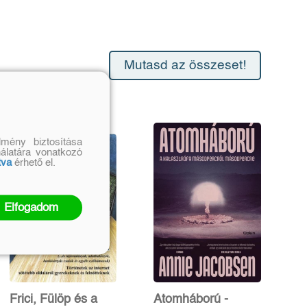
Mutasd az összeset!
mény biztosítása
nálatára vonatkozó
tva
érhető el.
Elfogadom
Frici, Fülöp és a
Atomháború -