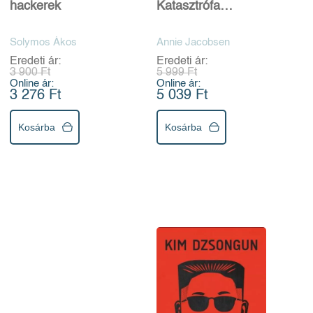
hackerek
Katasztrófa
másodpercről
másodpercre
Solymos Ákos
Annie Jacobsen
Eredeti ár:
Eredeti ár:
3 900 Ft
5 999 Ft
Online ár:
Online ár:
3 276 Ft
5 039 Ft
Kosárba
Kosárba