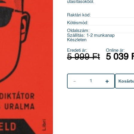
utasításokból.
Raktári kód:
Kötésmód:
Oldalszám:
Szállítás:
1-2 munkanap
Készleten
Eredeti ár:
Online ár:
5 999 Ft
5 039 
1
Kosárb