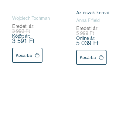
Az észak-koreai
Wojciech Tochman
diktátor felemelkedése
Anna Fifield
és uralma
Eredeti ár:
Eredeti ár:
3 990 Ft
5 999 Ft
Kötött ár:
Online ár:
3 591 Ft
5 039 Ft
Kosárba
Kosárba