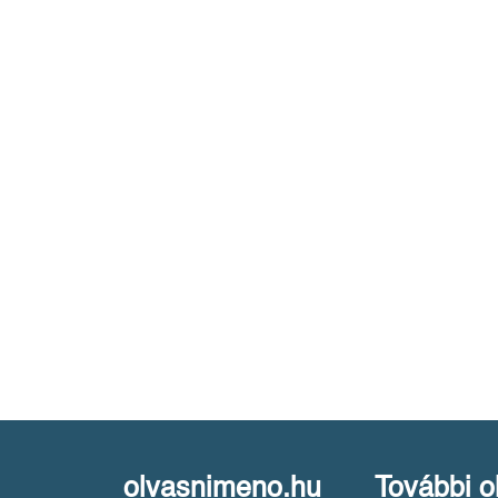
olvasnimeno.hu
További o