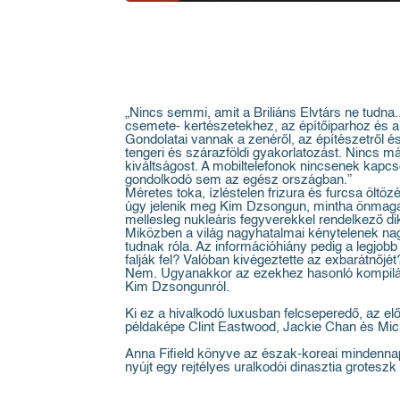
„Nincs semmi, amit a Briliáns Elvtárs ne tudna
csemete- kertészetekhez, az építőiparhoz és a h
Gondolatai vannak a zenéről, az építészetről é
tengeri és szárazföldi gyakorlatozást. Nincs m
kiváltságost. A mobiltelefonok nincsenek kapcso
gondolkodó sem az egész országban.”
Méretes toka, ízléstelen frizura és furcsa öltö
úgy jelenik meg Kim Dzsongun, mintha önmaga 
mellesleg nukleáris fegyverekkel rendelkező dik
Miközben a világ nagyhatalmai kénytelenek nag
tudnak róla. Az információhiány pedig a legjobb
falják fel? Valóban kivégeztette az exbarátnőjét
Nem. Ugyanakkor az ezekhez hasonló kompilációk
Kim Dzsongunról.
Ki ez a hivalkodó luxusban felcseperedő, az el
példaképe Clint Eastwood, Jackie Chan és Micha
Anna Fifield könyve az észak-koreai mindennapo
nyújt egy rejtélyes uralkodói dinasztia groteszk