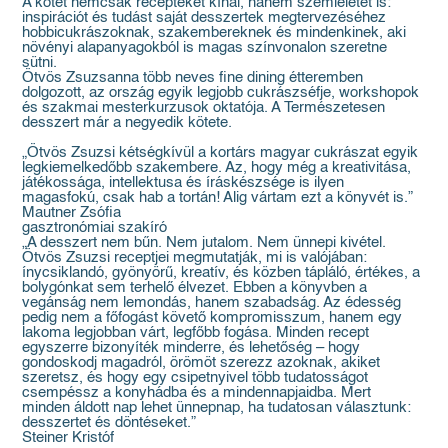
A kötet nemcsak recepteket kínál, hanem szemléletet is:
inspirációt és tudást saját desszertek megtervezéséhez
hobbicukrászoknak, szakembereknek és mindenkinek, aki
növényi alapanyagokból is magas színvonalon szeretne
sütni.
Ötvös Zsuzsanna több neves fine dining étteremben
dolgozott, az ország egyik legjobb cukrászséfje, workshopok
és szakmai mesterkurzusok oktatója. A Természetesen
desszert már a negyedik kötete.
„Ötvös Zsuzsi kétségkívül a kortárs magyar cukrászat egyik
legkiemelkedőbb szakembere. Az, hogy még a kreativitása,
játékossága, intellektusa és íráskészsége is ilyen
magasfokú, csak hab a tortán! Alig vártam ezt a könyvét is.”
Mautner Zsófia
gasztronómiai szakíró
„A desszert nem bűn. Nem jutalom. Nem ünnepi kivétel.
Ötvös Zsuzsi receptjei megmutatják, mi is valójában:
ínycsiklandó, gyönyörű, kreatív, és közben tápláló, értékes, a
bolygónkat sem terhelő élvezet. Ebben a könyvben a
vegánság nem lemondás, hanem szabadság. Az édesség
pedig nem a főfogást követő kompromisszum, hanem egy
lakoma legjobban várt, legfőbb fogása. Minden recept
egyszerre bizonyíték minderre, és lehetőség – hogy
gondoskodj magadról, örömöt szerezz azoknak, akiket
szeretsz, és hogy egy csipetnyivel több tudatosságot
csempéssz a konyhádba és a mindennapjaidba. Mert
minden áldott nap lehet ünnepnap, ha tudatosan választunk:
desszertet és döntéseket.”
Steiner Kristóf