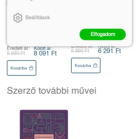
Természetesen desszert
A hivatalos Harry Potter-
Beállítások
sütiskönyv
35 inspiráló növényi alapú
Elfogadom
recept
Ötvös Zsuzsanna
Eredeti ár:
Kötött ár:
Eredeti ár:
Kötött ár:
6 291 Ft
6 990 Ft
8 091 Ft
8 990 Ft
Kosárba
Kosárba
Szerző további művei