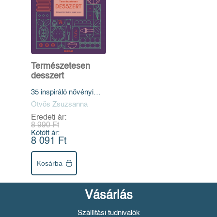
Természetesen
desszert
35 inspiráló növényi
alapú recept
Ötvös Zsuzsanna
Eredeti ár:
8 990 Ft
Kötött ár:
8 091 Ft
Kosárba
Vásárlás
Szállítási tudnivalók