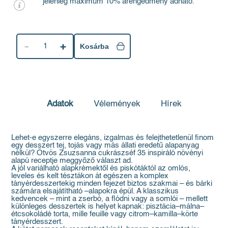
jelenleg maximum 10% árengedmény adható.
1
Kosárba
Adatok
Vélemények
Hírek
Lehet-e egyszerre elegáns, izgalmas és felejthetetlenül finom
egy desszert tej, tojás vagy más állati eredetű alapanyag
nélkül? Ötvös Zsuzsanna cukrászséf 35 inspiráló növényi
alapú receptje meggyőző választ ad.
A jól variálható alapkrémektől és piskótáktól az omlós,
leveles és kelt tésztákon át egészen a komplex
tányérdesszertekig minden fejezet biztos szakmai – és bárki
számára elsajátítható –alapokra épül. A klasszikus
kedvencek – mint a zserbó, a flódni vagy a somlói – mellett
különleges desszertek is helyet kapnak: pisztácia–málna–
étcsokoládé torta, mille feuille vagy citrom–kamilla–körte
tányérdesszert.