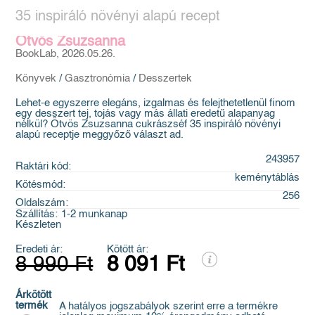
35 inspiráló növényi alapú recept
Ötvös Zsuzsanna
BookLab, 2026.05.26.
Könyvek
/
Gasztronómia
/
Desszertek
Lehet-e egyszerre elegáns, izgalmas és felejthetetlenül finom
egy desszert tej, tojás vagy más állati eredetű alapanyag
nélkül? Ötvös Zsuzsanna cukrászséf 35 inspiráló növényi
alapú receptje meggyőző választ ad.
243957
Raktári kód:
keménytáblás
Kötésmód:
256
Oldalszám:
Szállítás:
1-2 munkanap
Készleten
Eredeti ár:
Kötött ár:
8 990 Ft
8 091 Ft
Árkötött
termék
A hatályos jogszabályok szerint erre a termékre