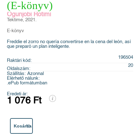
(E-könyv)
Ogunjobi Rotimi
Tektime, 2021.
E-könyv
Freddie el zorro no quería convertirse en la cena del león, así
que preparó un plan inteligente.
196504
Raktári kód:
20
Oldalszám:
Szállítás:
Azonnal
Elérhető nálunk:
.ePub formátumban
Eredeti ár:
1 076 Ft
Kosárba