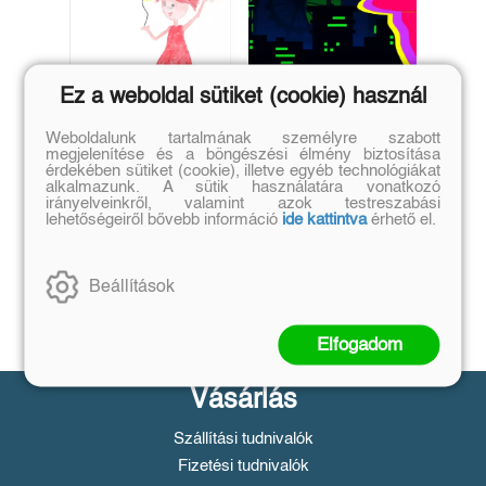
Ez a weboldal sütiket (cookie) használ
La Plus Longue
The Crooked Bullet
Weboldalunk tartalmának személyre szabott
megjelenítése és a böngészési élmény biztosítása
Histoire
érdekében sütiket (cookie), illetve egyéb technológiákat
alkalmazunk. A sütik használatára vonatkozó
(E-könyv)
(E-könyv)
irányelveinkről, valamint azok testreszabási
lehetőségeiről bővebb információ
ide kattintva
érhető el.
Ogunjobi Rotimi
Ogunjobi Rotimi
Eredeti ár:
Eredeti ár:
1 096 Ft
1 453 Ft
Beállítások
Kosárba
Kosárba
Elfogadom
Vásárlás
Szállítási tudnivalók
Fizetési tudnivalók