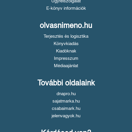
Ügyfélszolgálat
E-könyv információk
olvasnimeno.hu
Terjesztés és logisztika
Könyvkiadás
Kiadóknak
Impresszum
Médiaajánlat
További oldalaink
dnapro.hu
sajatmarka.hu
csabaimark.hu
jelenvagyok.hu