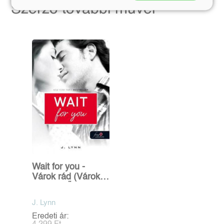
Szerző további művei
Wait for you -
Várok rád (Várok
rád 1.) - Önállóan
is olvasható!
J. Lynn
Eredeti ár: