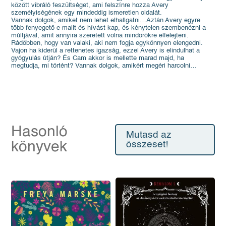
között vibráló feszültséget, ami felszínre hozza Avery
személyiségének egy mindeddig ismeretlen oldalát.
Vannak dolgok, amiket nem lehet elhallgatni…Aztán Avery egyre
több fenyegető e-mailt és hívást kap, és kénytelen szembenézni a
múltjával, amit annyira szeretett volna mindörökre elfelejteni.
Rádöbben, hogy van valaki, aki nem fogja egykönnyen elengedni.
Vajon ha kiderül a rettenetes igazság, ezzel Avery is elindulhat a
gyógyulás útján? És Cam akkor is mellette marad majd, ha
megtudja, mi történt? Vannak dolgok, amikért megéri harcolni…
Hasonló
Mutasd az
könyvek
összeset!