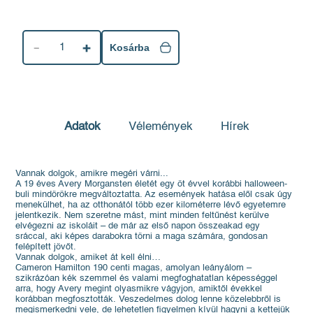
1
Kosárba
Adatok
Vélemények
Hírek
Vannak dolgok, amikre megéri várni...
A 19 éves Avery Morgansten életét egy öt évvel korábbi halloween-
buli mindörökre megváltoztatta. Az események hatása elől csak úgy
menekülhet, ha az otthonától több ezer kilométerre lévő egyetemre
jelentkezik. Nem szeretne mást, mint minden feltűnést kerülve
elvégezni az iskoláit – de már az első napon összeakad egy
sráccal, aki képes darabokra törni a maga számára, gondosan
felépített jövőt.
Vannak dolgok, amiket át kell élni…
Cameron Hamilton 190 centi magas, amolyan leányálom –
szikrázóan kék szemmel és valami megfoghatatlan képességgel
arra, hogy Avery megint olyasmikre vágyjon, amiktől évekkel
korábban megfosztották. Veszedelmes dolog lenne közelebbről is
megismerkedni vele, de lehetetlen figyelmen kívül hagyni a kettejük