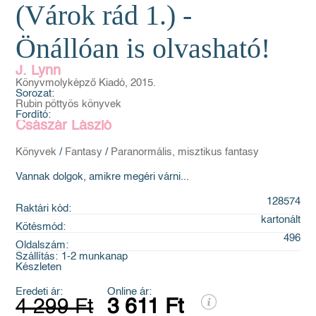
(Várok rád 1.) -
Önállóan is olvasható!
J. Lynn
Könyvmolyképző Kiadó, 2015.
Sorozat:
Rubin pöttyös könyvek
Fordító:
Császár László
Könyvek
/
Fantasy
/
Paranormális, misztikus fantasy
Vannak dolgok, amikre megéri várni...
128574
Raktári kód:
kartonált
Kötésmód:
496
Oldalszám:
Szállítás:
1-2 munkanap
Készleten
Eredeti ár:
Online ár:
4 299 Ft
3 611 Ft