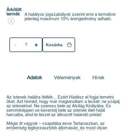
Árkötött
termék
A hatályos jogszabályok szerint erre a termékre
jelenleg maximum 10% árengedmény adható.
1
Kosárba
Adatok
Vélemények
Hírek
Az istenek halálra ítélték... Ezért Hádész el fogja temetni
őket. Azt hinnéd, hogy már megtanultam a leckét: ne szájalj
az istenekkel. Ne szeress bele az Alvilág Királyába. És
semmiképpen se keveredj bele az istenek élet-halál
harcaiba, ahol te leszel az átkozott halandó préda!
Mégis itt vagyok – csapdába esve Tartaroszban, az
emberiség legborzasztóbb állomásán, és most olyan