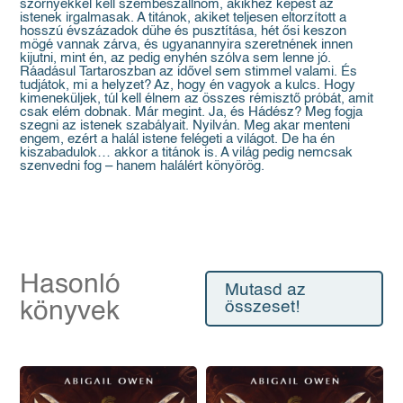
szörnyekkel kell szembeszállnom, akikhez képest az
istenek irgalmasak. A titánok, akiket teljesen eltorzított a
hosszú évszázadok dühe és pusztítása, hét ősi keszon
mögé vannak zárva, és ugyanannyira szeretnének innen
kijutni, mint én, az pedig enyhén szólva sem lenne jó.
Ráadásul Tartaroszban az idővel sem stimmel valami. És
tudjátok, mi a helyzet? Az, hogy én vagyok a kulcs. Hogy
kimeneküljek, túl kell élnem az összes rémisztő próbát, amit
csak elém dobnak. Már megint. Ja, és Hádész? Meg fogja
szegni az istenek szabályait. Nyilván. Meg akar menteni
engem, ezért a halál istene felégeti a világot. De ha én
kiszabadulok… akkor a titánok is. A világ pedig nemcsak
szenvedni fog – hanem halálért könyörög.
Hasonló
Mutasd az
könyvek
összeset!