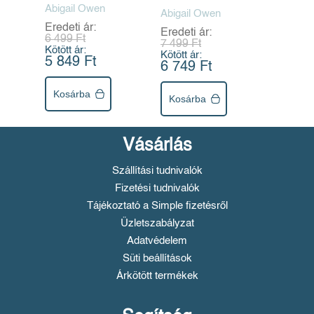
Abigail Owen
Abigail Owen
Eredeti ár:
Eredeti ár:
6 499 Ft
7 499 Ft
Kötött ár:
Kötött ár:
5 849 Ft
6 749 Ft
Kosárba
Kosárba
Vásárlás
Szállítási tudnivalók
Fizetési tudnivalók
Tájékoztató a Simple fizetésről
Üzletszabályzat
Adatvédelem
Süti beállítások
Árkötött termékek