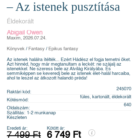
– Az istenek pusztítása
Éldekorált
Abigail Owen
Maxim, 2026.07.24.
Könyvek
/
Fantasy
/
Epikus fantasy
Az istenek halálra ítélték... Ezért Hádész el fogja temetni őket.
Azt hinnéd, hogy már megtanultam a leckét: ne szájalj az
istenekkel. Ne szeress bele az Alvilág Királyába. És
semmiképpen se keveredj bele az istenek élet-halál harcaiba,
ahol te leszel az átkozott halandó préda!
245070
Raktári kód:
füles, kartonált, éldekorált
Kötésmód:
640
Oldalszám:
Szállítás:
1-2 munkanap
Készleten
Eredeti ár:
Kötött ár:
7 499 Ft
6 749 Ft