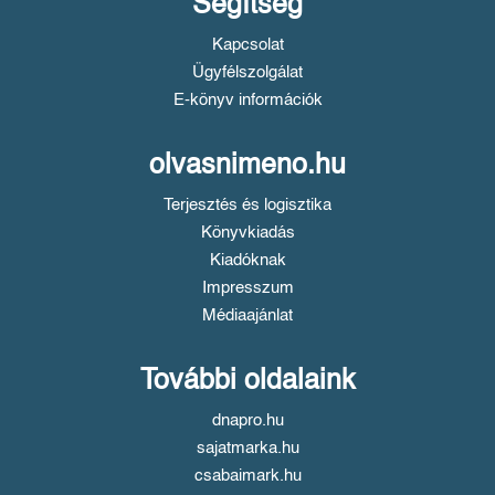
Segítség
Kapcsolat
Ügyfélszolgálat
E-könyv információk
olvasnimeno.hu
Terjesztés és logisztika
Könyvkiadás
Kiadóknak
Impresszum
Médiaajánlat
További oldalaink
dnapro.hu
sajatmarka.hu
csabaimark.hu