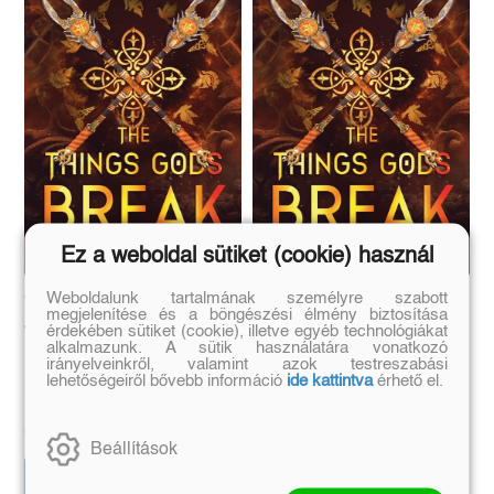
Ez a weboldal sütiket (cookie) használ
Weboldalunk tartalmának személyre szabott
The Things Gods Break
The Things Gods Break
megjelenítése és a böngészési élmény biztosítása
– Az istenek pusztítása
– Az istenek pusztítása
érdekében sütiket (cookie), illetve egyéb technológiákat
alkalmazunk. A sütik használatára vonatkozó
irányelveinkről, valamint azok testreszabási
Éldekorált
lehetőségeiről bővebb információ
ide kattintva
érhető el.
Abigail Owen
Abigail Owen
Eredeti ár:
Kötött ár:
Eredeti ár:
Kötött ár:
5 849 Ft
6 499 Ft
6 749 Ft
7 499 Ft
Beállítások
Kosárba
Kosárba