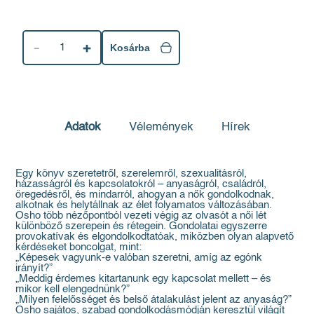
1
Kosárba
Adatok
Vélemények
Hírek
Egy könyv szeretetről, szerelemről, szexualitásról,
házasságról és kapcsolatokról – anyaságról, családról,
öregedésről, és mindarról, ahogyan a nők gondolkodnak,
alkotnak és helytállnak az élet folyamatos változásában.
Osho több nézőpontból vezeti végig az olvasót a női lét
különböző szerepein és rétegein. Gondolatai egyszerre
provokatívak és elgondolkodtatóak, miközben olyan alapvető
kérdéseket boncolgat, mint:
„Képesek vagyunk-e valóban szeretni, amíg az egónk
irányít?”
„Meddig érdemes kitartanunk egy kapcsolat mellett – és
mikor kell elengednünk?”
„Milyen felelősséget és belső átalakulást jelent az anyaság?”
Osho sajátos, szabad gondolkodásmódján keresztül világít