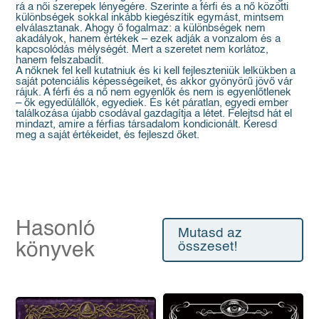
rá a női szerepek lényegére. Szerinte a férfi és a nő közötti
különbségek sokkal inkább kiegészítik egymást, mintsem
elválasztanak. Ahogy ő fogalmaz: a különbségek nem
akadályok, hanem értékek – ezek adják a vonzalom és a
kapcsolódás mélységét. Mert a szeretet nem korlátoz,
hanem felszabadít.
A nőknek fel kell kutatniuk és ki kell fejleszteniük lelkükben a
saját potenciális képességeiket, és akkor gyönyörű jövő vár
rájuk. A férfi és a nő nem egyenlők és nem is egyenlőtlenek
– ők egyedülállók, egyediek. És két páratlan, egyedi ember
találkozása újabb csodával gazdagítja a létet. Felejtsd hát el
mindazt, amire a férfias társadalom kondicionált. Keresd
meg a saját értékeidet, és fejleszd őket.
Hasonló
Mutasd az
könyvek
összeset!