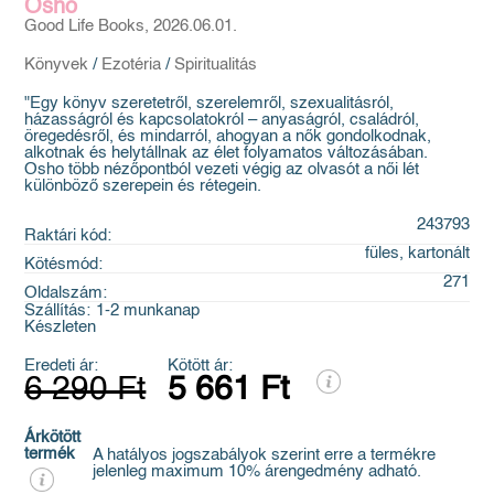
Osho
Good Life Books, 2026.06.01.
Könyvek
/
Ezotéria
/
Spiritualitás
"Egy könyv szeretetről, szerelemről, szexualitásról,
házasságról és kapcsolatokról – anyaságról, családról,
öregedésről, és mindarról, ahogyan a nők gondolkodnak,
alkotnak és helytállnak az élet folyamatos változásában.
Osho több nézőpontból vezeti végig az olvasót a női lét
különböző szerepein és rétegein.
243793
Raktári kód:
füles, kartonált
Kötésmód:
271
Oldalszám:
Szállítás:
1-2 munkanap
Készleten
Eredeti ár:
Kötött ár:
6 290 Ft
5 661 Ft
Árkötött
termék
A hatályos jogszabályok szerint erre a termékre
jelenleg maximum 10% árengedmény adható.