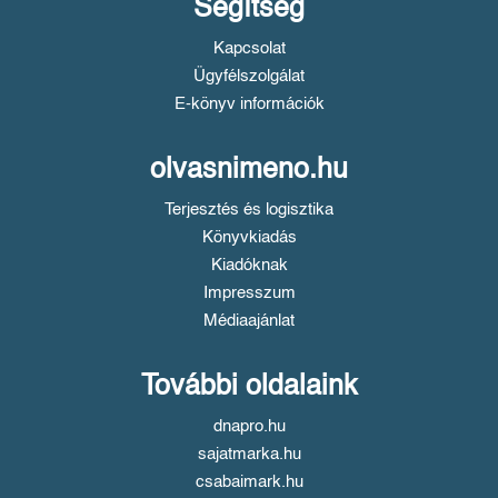
Segítség
Kapcsolat
Ügyfélszolgálat
E-könyv információk
olvasnimeno.hu
Terjesztés és logisztika
Könyvkiadás
Kiadóknak
Impresszum
Médiaajánlat
További oldalaink
dnapro.hu
sajatmarka.hu
csabaimark.hu