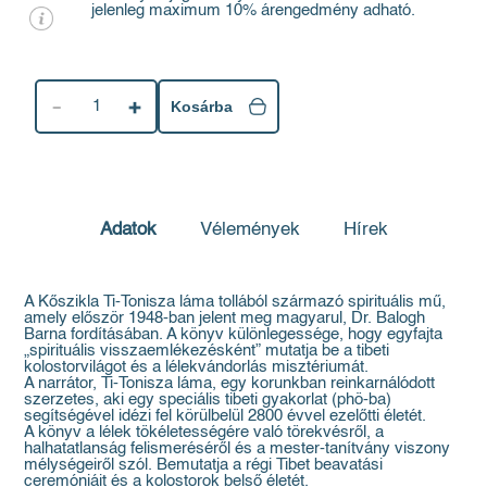
jelenleg maximum 10% árengedmény adható.
1
Kosárba
Adatok
Vélemények
Hírek
A Kőszikla Ti-Tonisza láma tollából származó spirituális mű,
amely először 1948-ban jelent meg magyarul, Dr. Balogh
Barna fordításában. A könyv különlegessége, hogy egyfajta
„spirituális visszaemlékezésként” mutatja be a tibeti
kolostorvilágot és a lélekvándorlás misztériumát.
A narrátor, Ti-Tonisza láma, egy korunkban reinkarnálódott
szerzetes, aki egy speciális tibeti gyakorlat (phö-ba)
segítségével idézi fel körülbelül 2800 évvel ezelőtti életét.
A könyv a lélek tökéletességére való törekvésről, a
halhatatlanság felismeréséről és a mester-tanítvány viszony
mélységeiről szól. Bemutatja a régi Tibet beavatási
ceremóniáit és a kolostorok belső életét.