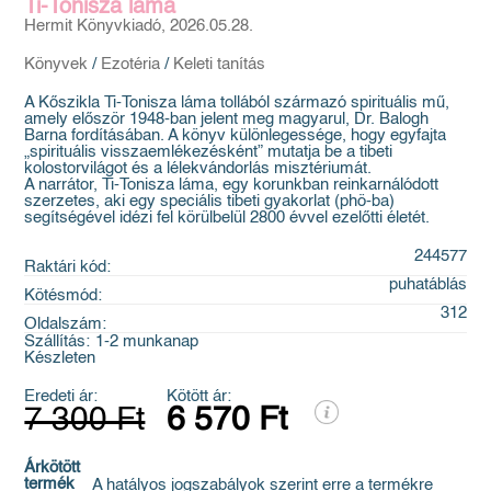
Ti-Tonisza láma
Hermit Könyvkiadó, 2026.05.28.
Könyvek
/
Ezotéria
/
Keleti tanítás
A Kőszikla Ti-Tonisza láma tollából származó spirituális mű,
amely először 1948-ban jelent meg magyarul, Dr. Balogh
Barna fordításában. A könyv különlegessége, hogy egyfajta
„spirituális visszaemlékezésként” mutatja be a tibeti
kolostorvilágot és a lélekvándorlás misztériumát.
A narrátor, Ti-Tonisza láma, egy korunkban reinkarnálódott
szerzetes, aki egy speciális tibeti gyakorlat (phö-ba)
segítségével idézi fel körülbelül 2800 évvel ezelőtti életét.
244577
Raktári kód:
puhatáblás
Kötésmód:
312
Oldalszám:
Szállítás:
1-2 munkanap
Készleten
Eredeti ár:
Kötött ár:
7 300 Ft
6 570 Ft
Árkötött
termék
A hatályos jogszabályok szerint erre a termékre