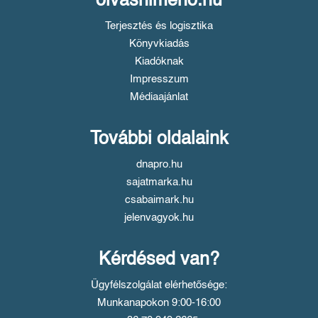
olvasnimeno.hu
Terjesztés és logisztika
Könyvkiadás
Kiadóknak
Impresszum
Médiaajánlat
További oldalaink
dnapro.hu
sajatmarka.hu
csabaimark.hu
jelenvagyok.hu
Kérdésed van?
Ügyfélszolgálat elérhetősége:
Munkanapokon 9:00-16:00