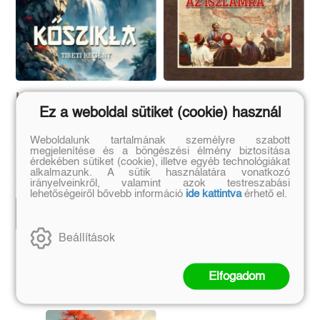
Kőszikla - Tibeti regény
A buddhizmus hatása
Ez a weboldal sütiket (cookie) használ
az iszlámra
Weboldalunk tartalmának személyre szabott
Ti-Tonisza láma
Goldziher Ignác
megjelenítése és a böngészési élmény biztosítása
érdekében sütiket (cookie), illetve egyéb technológiákat
Eredeti ár:
Kötött ár:
Eredeti ár:
Online ár:
alkalmazunk. A sütik használatára vonatkozó
6 570 Ft
2 604 Ft
7 300 Ft
3 100 Ft
irányelveinkről, valamint azok testreszabási
lehetőségeiről bővebb információ
ide kattintva
érhető el.
Kosárba
Kosárba
Beállítások
Szerző további művei
Elfogadom