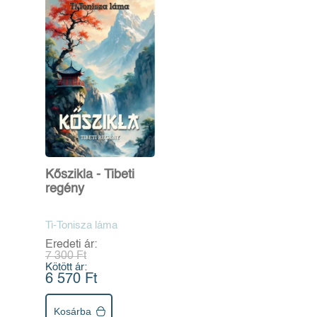
Kőszikla - Tibeti
regény
Ti-Tonisza láma
Eredeti ár:
7 300 Ft
Kötött ár:
6 570 Ft
Kosárba