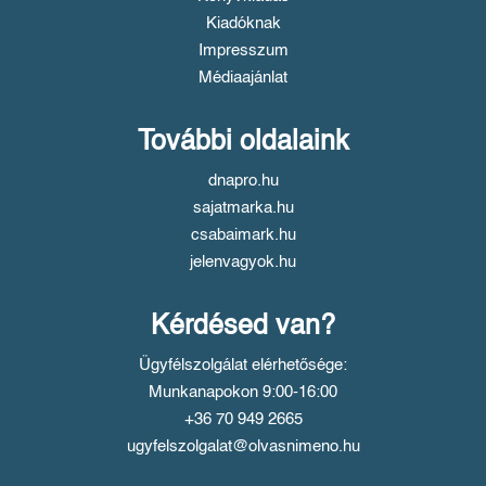
Kiadóknak
Impresszum
Médiaajánlat
További oldalaink
dnapro.hu
sajatmarka.hu
csabaimark.hu
jelenvagyok.hu
Kérdésed van?
Ügyfélszolgálat elérhetősége:
Munkanapokon 9:00-16:00
+36 70 949 2665
ugyfelszolgalat@olvasnimeno.hu