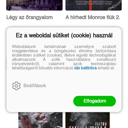
Légy az őrangyalom
A hírhedt Monroe fiúk 2.
Ez a weboldal sütiket (cookie) használ
Lisa Kleypas
Renáta W. Müller
Eredeti ár:
Kötött ár:
Eredeti ár:
Kötött ár:
Weboldalunk tartalmának személyre szabott
4 941 Ft
5 310 Ft
5 490 Ft
5 900 Ft
megjelenítése és a böngészési élmény biztosítása
érdekében sütiket (cookie), illetve egyéb technológiákat
alkalmazunk. A sütik használatára vonatkozó
Kosárba
Előrendelem
irányelveinkről, valamint azok testreszabási
lehetőségeiről bővebb információ
ide kattintva
érhető el.
Szerző további művei
Beállítások
Elfogadom