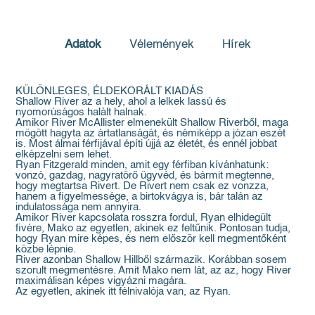
Adatok
Vélemények
Hírek
KÜLÖNLEGES, ÉLDEKORÁLT KIADÁS
Shallow River az a hely, ahol a lelkek lassú és
nyomorúságos halált halnak.
Amikor River McAllister elmenekült Shallow Riverből, maga
mögött hagyta az ártatlanságát, és némiképp a józan eszét
is. Most álmai férfijával építi újjá az életét, és ennél jobbat
elképzelni sem lehet.
Ryan Fitzgerald minden, amit egy férfiban kívánhatunk:
vonzó, gazdag, nagyratörő ügyvéd, és bármit megtenne,
hogy megtartsa Rivert. De Rivert nem csak ez vonzza,
hanem a figyelmessége, a birtokvágya is, bár talán az
indulatossága nem annyira.
Amikor River kapcsolata rosszra fordul, Ryan elhidegült
fivére, Mako az egyetlen, akinek ez feltűnik. Pontosan tudja,
hogy Ryan mire képes, és nem először kell megmentőként
közbe lépnie.
River azonban Shallow Hillből származik. Korábban sosem
szorult megmentésre. Amit Mako nem lát, az az, hogy River
maximálisan képes vigyázni magára.
Az egyetlen, akinek itt félnivalója van, az Ryan.