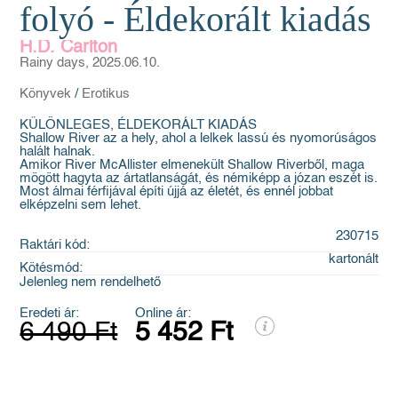
folyó - Éldekorált kiadás
H.D. Carlton
Rainy days, 2025.06.10.
Könyvek
/
Erotikus
KÜLÖNLEGES, ÉLDEKORÁLT KIADÁS
Shallow River az a hely, ahol a lelkek lassú és nyomorúságos
halált halnak.
Amikor River McAllister elmenekült Shallow Riverből, maga
mögött hagyta az ártatlanságát, és némiképp a józan eszét is.
Most álmai férfijával építi újjá az életét, és ennél jobbat
elképzelni sem lehet.
230715
Raktári kód:
kartonált
Kötésmód:
Jelenleg nem rendelhető
Eredeti ár:
Online ár:
6 490 Ft
5 452 Ft