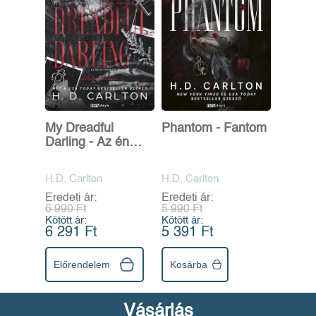
My Dreadful
Phantom - Fantom
Darling - Az én
rettenetes drágám
H.D. Carlton
H.D. Carlton
Eredeti ár:
Eredeti ár:
6 990 Ft
5 990 Ft
Kötött ár:
Kötött ár:
6 291 Ft
5 391 Ft
Előrendelem
Kosárba
Vásárlás