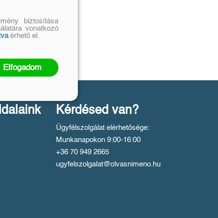
mény biztosítása
nálatára vonatkozó
tva
érhető el.
Elfogadom
ldalaink
Kérdésed van?
Ügyfélszolgálat elérhetősége:
Munkanapokon 9:00-16:00
+36 70 949 2665
ugyfelszolgalat@olvasnimeno.hu