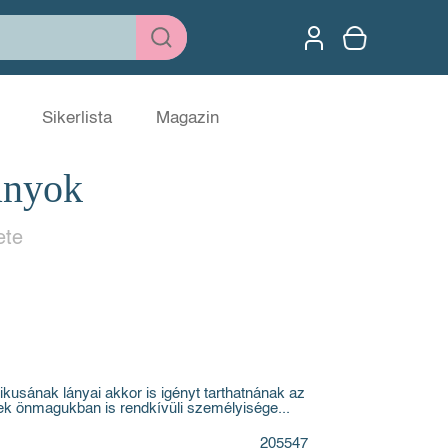
Sikerlista
Magazin
ányok
ete
tikusának lányai akkor is igényt tarthatnának az
ek önmagukban is rendkívüli személyisége...
205547