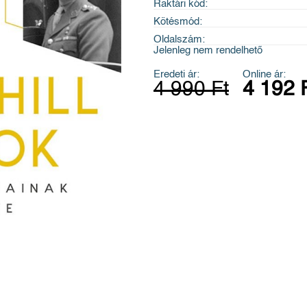
Raktári kód:
Kötésmód:
Oldalszám:
Jelenleg nem rendelhető
Eredeti ár:
Online ár:
4 990 Ft
4 192 