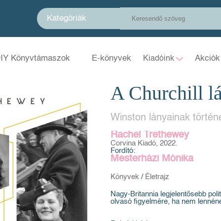
Kategóriák
IY Könyvtámaszok
E-könyvek
Akciók
Kiadóink
A Churchill l
Winston lányainak történ
Rachel Trethewey
Corvina Kiadó, 2022.
Fordító:
Mesterházi Mónika
Könyvek
/
Életrajz
Nagy-Britannia legjelentősebb poli
olvasó figyelmére, ha nem lennén