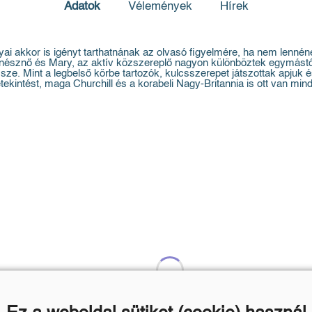
Adatok
Vélemények
Hírek
nyai akkor is igényt tarthatnának az olvasó figyelmére, ha nem lenn
színésznő és Mary, az aktív közszereplő nagyon különböztek egymástól
össze. Mint a legbelső körbe tartozók, kulcsszerepet játszottak apju
tekintést, maga Churchill és a korabeli Nagy-Britannia is ott van m