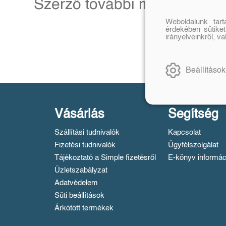
Szerző további művei
Weboldalunk tar
érdekében sütiket
irányelveinkről, v
Beállítások
Vásárlás
Segítség
Szállítási tudnivalók
Kapcsolat
Fizetési tudnivalók
Ügyfélszolgálat
Tájékoztató a Simple fizetésről
E-könyv informác
Üzletszabályzat
Adatvédelem
Süti beállítások
Árkötött termékek