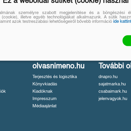
Ez a weboldal sütiket (cookie) használ
talmának személyre szabott megjelenítése és a böngészési él
 (cookie), illetve egyéb technológiákat alkalmazunk. A sütik hasz
alamint azok testreszabási lehetőségeiről bővebb információ
ide kattin
olvasnimeno.hu
További o
Terjesztés és logisztika
dnapro.hu
Könyvkiadás
sajatmarka.hu
iók
Kiadóknak
csabaimark.hu
Impresszum
jelenvagyok.hu
Médiaajánlat