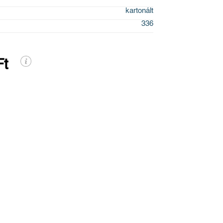
kartonált
336
Ft