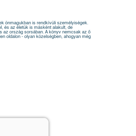
ének önmagukban is rendkívüli személyiségek.
, és az életük is másként alakult, de
k és az ország sorsában. A könyv nemcsak az ő
inden oldalon - olyan közelségben, ahogyan még