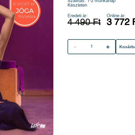
Szállítás:
1-2 munkanap
Készleten
Eredeti ár:
Online ár:
4 490 Ft
3 772 
1
Kosárb