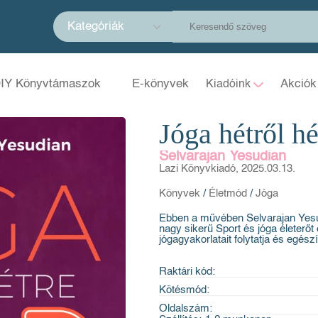
Kategóriák
IY Könyvtámaszok
E-könyvek
Akciók
Kiadóink
Jóga hétről hé
Selvarajan Yesudian
Lazi Könyvkiadó, 2025.03.13.
Könyvek
/
Életmód
/
Jóga
Ebben a művében Selvarajan Yesud
nagy sikerű Sport és jóga életerőt 
jógagyakorlatait folytatja és egészít
Raktári kód:
Kötésmód:
Oldalszám: