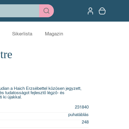
Sikerlista
Magazin
tre
ian a Haich Erzsébettel közösen jegyzett,
és tudatosságot fejlesztő légző- és
i ki újakkal.
231840
puhatáblás
248