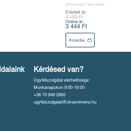
Selvarajan Yesudian
Eredeti ár:
4 100 Ft
Online ár:
3 444 Ft
Kosárba
ldalaink
Kérdésed van?
Ügyfélszolgálat elérhetősége:
Munkanapokon 9:00-16:00
+36 70 949 2665
ugyfelszolgalat@olvasnimeno.hu