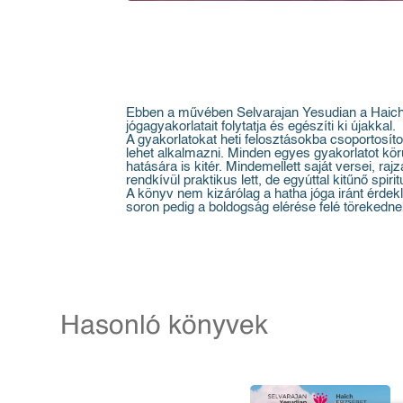
Ebben a művében Selvarajan Yesudian a Haich Er
jógagyakorlatait folytatja és egészíti ki újakkal.
A gyakorlatokat heti felosztásokba csoportosít
lehet alkalmazni. Minden egyes gyakorlatot körül
hatására is kitér. Mindemellett saját versei, r
rendkívül praktikus lett, de egyúttal kitűnő spiri
A könyv nem kizárólag a hatha jóga iránt érdek
soron pedig a boldogság elérése felé törekedne
Hasonló könyvek