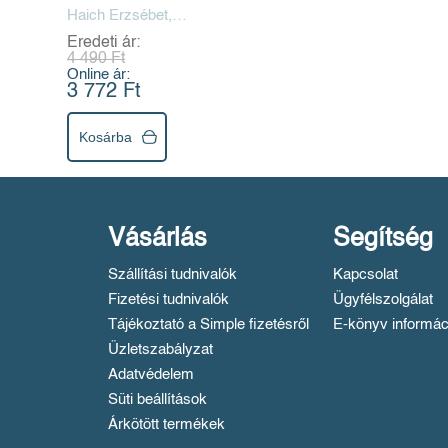
Haich Erzsébet,
Selvarajan Yesudian
Eredeti ár:
4 490 Ft
Online ár:
3 772 Ft
Kosárba
Vásárlás
Segítség
Szállítási tudnivalók
Kapcsolat
Fizetési tudnivalók
Ügyfélszolgálat
Tájékoztató a Simple fizetésről
E-könyv informác
Üzletszabályzat
Adatvédelem
Süti beállítások
Árkötött termékek