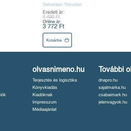
Selvarajan Yesudian
Eredeti ár:
4 490 Ft
Online ár:
3 772 Ft
Kosárba
olvasnimeno.hu
További o
Terjesztés és logisztika
dnapro.hu
Könyvkiadás
sajatmarka.hu
iók
Kiadóknak
csabaimark.hu
Impresszum
jelenvagyok.hu
Médiaajánlat