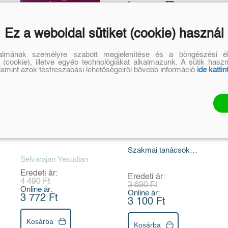
Ez a weboldal sütiket (cookie) használ
talmának személyre szabott megjelenítése és a böngészési él
 (cookie), illetve egyéb technológiákat alkalmazunk. A sütik hasz
alamint azok testreszabási lehetőségeiről bővebb információ
ide kattin
Jóga hétről hétre
Top Bookazine -
Maradj fiatal a
jógával
Szakmai tanácsok
Selvarajan Yesudian
lépésről lépésre
Eredeti ár:
Eredeti ár:
4 490 Ft
3 690 Ft
Online ár:
Online ár:
3 772 Ft
3 100 Ft
Kosárba
Kosárba