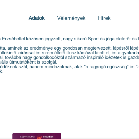
Adatok
Vélemények
Hírek
zsébettel közösen jegyzett, nagy sikerű Sport és jóga életerőt és t
otta, aminek az eredménye egy gondosan megtervezett, lépésről lépésr
tekintő leírással és szemléltető illusztrációval látott el, és a gyakor
ajzai, továbbá nagy gondolkodóktól származó inspiráló idézetek is gaz
tuális útmutatóként is szolgál.
lődőknek szól, hanem mindazoknak, akik "a ragyogó egészség" és "az 
k.