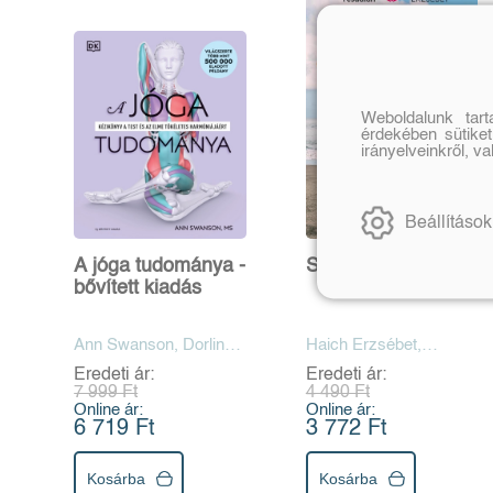
Weboldalunk tar
érdekében sütiket
irányelveinkről, v
Beállítások
A jóga tudománya -
Sport és jóga
bővített kiadás
Ann Swanson, Dorling
Haich Erzsébet,
Kindersley
Selvarajan Yesudian
Eredeti ár:
Eredeti ár:
7 999 Ft
4 490 Ft
Online ár:
Online ár:
6 719 Ft
3 772 Ft
Kosárba
Kosárba