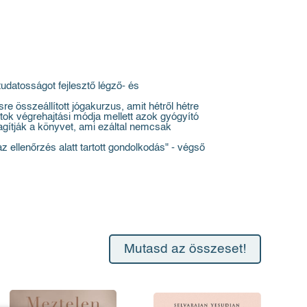
udatosságot fejlesztő légző- és
e összeállított jógakurzus, amit hétről hétre
latok végrehajtási módja mellett azok gyógyító
dagítják a könyvet, ami ezáltal nemcsak
ellenőrzés alatt tartott gondolkodás" - végső
Mutasd az összeset!