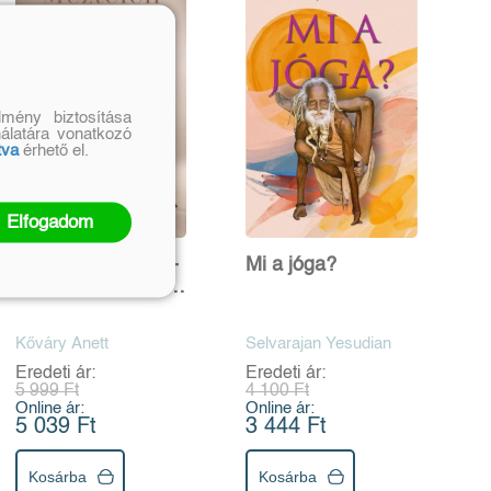
mény biztosítása
nálatára vonatkozó
tva
érhető el.
Elfogadom
Meztelen lélekkel -
Mi a jóga?
Őszinte vallomás
traumákról és a
jóga erejéről
Kőváry Anett
Selvarajan Yesudian
Eredeti ár:
Eredeti ár:
5 999 Ft
4 100 Ft
Online ár:
Online ár:
5 039 Ft
3 444 Ft
Kosárba
Kosárba