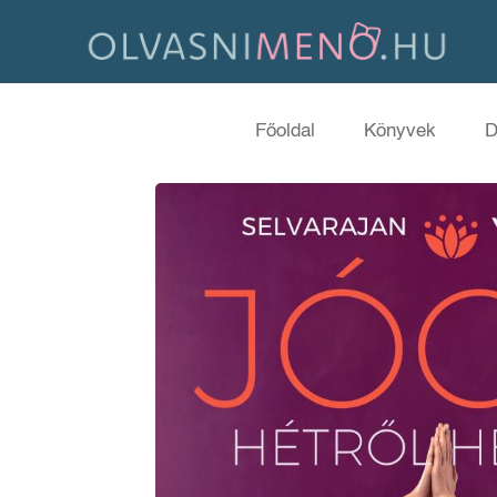
Főoldal
Könyvek
D