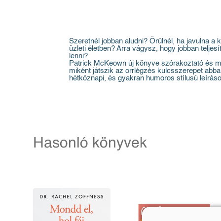
Szeretnél jobban aludni? Örülnél, ha javulna
üzleti életben? Arra vágysz, hogy jobban telj
lenni?
Patrick McKeown új könyve szórakoztató és mag
miként játszik az orrlégzés kulcsszerepet abb
hétköznapi, és gyakran humoros stílusú leírás
Hasonló könyvek