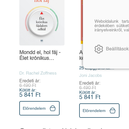
Weboldalunk tar
érdekében sütiket
irányelveinkről, v
Beállítások
Mondd el, hol fáj -
A pilates anatómiai
Élet krónikus
kézikönyve
fájdalom nélkül
25 alapgyakorlat
Dr. Rachel Zoffness
elemzése,
Joni Jacobs
magyarázata és
Eredeti ár:
Eredeti ár:
illusztrációja
6 490 Ft
6 490 Ft
Kötött ár:
Kötött ár:
5 841 Ft
5 841 Ft
Előrendelem
Előrendelem