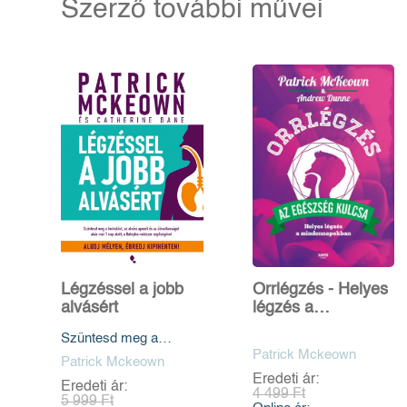
Szerző további művei
Légzéssel a jobb
Orrlégzés - Helyes
alvásért
légzés a
mindennapokban
Szüntesd meg a
horkolást, az alvási
Patrick Mckeown
Patrick Mckeown
apnoét és az
Eredeti ár:
Eredeti ár:
álmatlanságot akár már
4 499 Ft
5 999 Ft
7 nap alatt, a Buteyko-