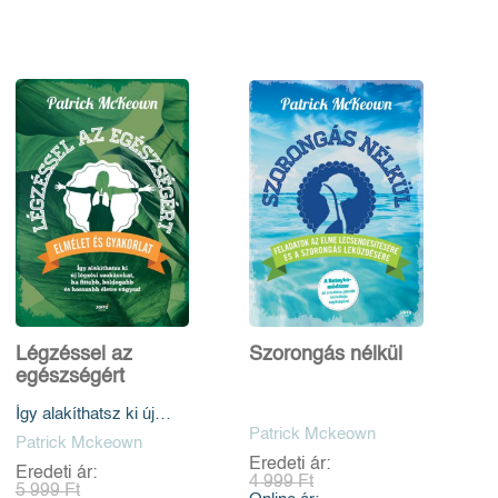
Légzéssel az
Szorongás nélkül
egészségért
Így alakíthatsz ki új
légzési szokásokat, ha
Patrick Mckeown
Patrick Mckeown
fittebb, boldogabb és
Eredeti ár:
Eredeti ár:
hosszabb életre
4 999 Ft
5 999 Ft
vágysz!