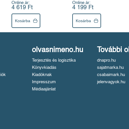
Online ár:
Online ár:
segítségével!
4 619 Ft
4 199 Ft
Kosárba
Kosárba
olvasnimeno.hu
További o
Terjesztés és logisztika
dnapro.hu
Könyvkiadás
sajatmarka.hu
iók
Kiadóknak
csabaimark.hu
Impresszum
jelenvagyok.hu
Médiaajánlat