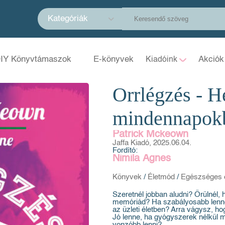
Kategóriák
IY Könyvtámaszok
E-könyvek
Akciók
Kiadóink
Orrlégzés - H
mindennapok
Patrick Mckeown
Jaffa Kiadó, 2025.06.04.
Fordító:
Nimila Ágnes
Könyvek
/
Életmód
/
Egészséges 
Szeretnél jobban aludni? Örülnél,
memóriád? Ha szabályosabb lenne
az üzleti életben? Arra vágysz, h
Jó lenne, ha gyógyszerek nélkül 
vonzóbb lenni?