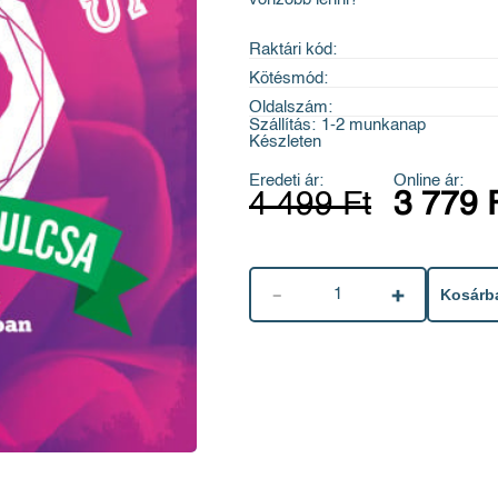
Raktári kód:
Kötésmód:
Oldalszám:
Szállítás:
1-2 munkanap
Készleten
Eredeti ár:
Online ár:
4 499 Ft
3 779 
1
Kosárb