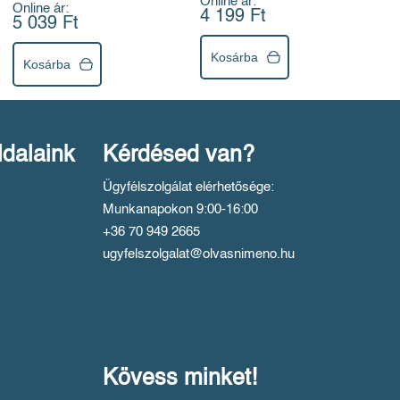
Online ár:
Online ár:
4 199 Ft
5 039 Ft
Kosárba
Kosárba
ldalaink
Kérdésed van?
Ügyfélszolgálat elérhetősége:
Munkanapokon 9:00-16:00
+36 70 949 2665
ugyfelszolgalat@olvasnimeno.hu
Kövess minket!