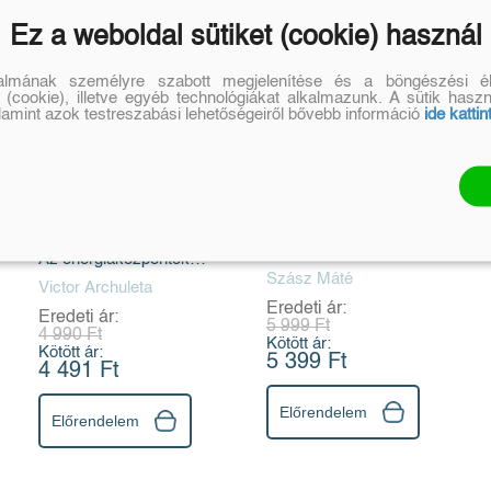
Ez a weboldal sütiket (cookie) használ
talmának személyre szabott megjelenítése és a böngészési él
 (cookie), illetve egyéb technológiákat alkalmazunk. A sütik hasz
alamint azok testreszabási lehetőségeiről bővebb információ
ide kattin
Itt nyomd! Csakrák
Feketeleves -
kezdőknek
Toxikus összetevők
az élelmiszerekben
Az energiaközpontok
egyensúlyban
Szász Máté
Victor Archuleta
tartásáért
Eredeti ár:
Eredeti ár:
5 999 Ft
4 990 Ft
Kötött ár:
Kötött ár:
5 399 Ft
4 491 Ft
Előrendelem
Előrendelem