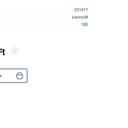
231471
kartonált
180
Ft
a