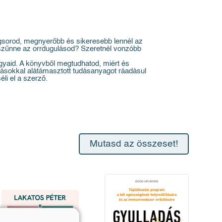
gsorod, megnyerőbb és sikeresebb lennél az
gszűnne az orrdugulásod? Szeretnél vonzóbb
gyaid. A könyvből megtudhatod, miért és
tásokkal alátámasztott tudásanyagot ráadásul
li el a szerző.
Mutasd az összeset!