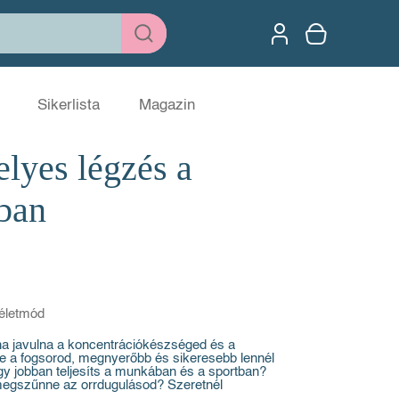
Sikerlista
Magazin
elyes légzés a
ban
életmód
 ha javulna a koncentrációkészséged és a
 a fogsorod, megnyerőbb és sikeresebb lennél
ogy jobban teljesíts a munkában és a sportban?
megszűnne az orrdugulásod? Szeretnél