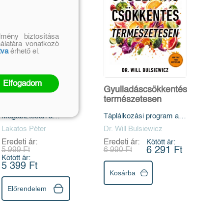
mény biztosítása
nálatára vonatkozó
tva
érhető el.
Elfogadom
Változókortalanul
Gyulladáscsökkentés
természetesen
Magabiztosan a
Táplálkozási program a
menopauza és
bél egészségének
Lakatos Péter
Dr. Will Bulsiewicz
andropauza
helyreállítására és az
Eredeti ár:
Eredeti ár:
Kötött ár:
kihívásaival szemben
immunrendszer
6 291 Ft
5 999 Ft
6 990 Ft
erősítésére
Kötött ár:
5 399 Ft
Kosárba
Előrendelem