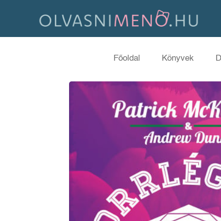
Főoldal
Könyvek
D