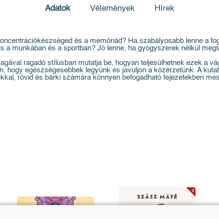
Adatok
Vélemények
Hírek
 a koncentrációkészséged és a memóriád? Ha szabályosabb lenne a fo
esíts a munkában és a sportban? Jó lenne, ha gyógyszerek nélkül me
ával ragadó stílusban mutatja be, hogyan teljesülhetnek ezek a vá
an, hogy egészségesebbek legyünk és javuljon a közérzetünk. A kuta
okkal, rövid és bárki számára könnyen befogadható fejezetekben mesé