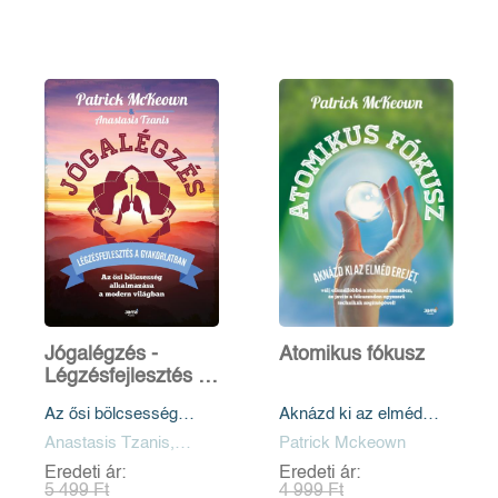
Jógalégzés -
Atomikus fókusz
Légzésfejlesztés a
gyakorlatban
Az ősi bölcsesség
Aknázd ki az elméd
alkalmazása a modern
erejét, válj ellenállóba a
Anastasis Tzanis,
Patrick Mckeown
világban
stresszel szemben, és
Patrick Mckeown
Eredeti ár:
Eredeti ár:
javíts a fókuszodon
5 499 Ft
4 999 Ft
egyszerű technikák