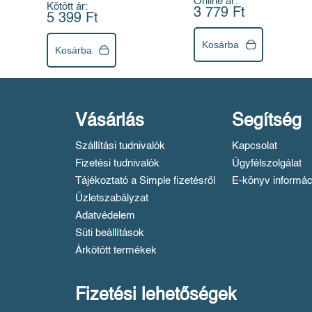
Online ár:
Kötött ár:
módszer segítségével
3 779 Ft
5 399 Ft
Kosárba
Kosárba
Vásárlás
Segítség
Szállítási tudnivalók
Kapcsolat
Fizetési tudnivalók
Ügyfélszolgálat
Tájékoztató a Simple fizetésről
E-könyv informác
Üzletszabályzat
Adatvédelem
Süti beállítások
Árkötött termékek
Fizetési lehetőségek