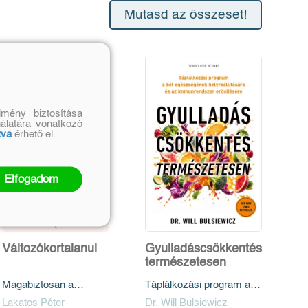
Mutasd az összeset!
mény biztosítása
nálatára vonatkozó
tva
érhető el.
Elfogadom
Változókortalanul
Gyulladáscsökkentés
természetesen
Magabiztosan a
Táplálkozási program a
menopauza és
bél egészségének
Lakatos Péter
Dr. Will Bulsiewicz