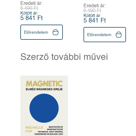
magyarázata és
Eredeti ár:
Eredeti ár:
illusztrációja
6 490 Ft
6 490 Ft
Kötött ár:
Kötött ár:
5 841 Ft
5 841 Ft
Előrendelem
Előrendelem
Szerző további művei