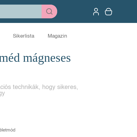
Sikerlista
Magazin
lméd mágneses
ciós technikák, hogy sikeres,
gy
életmód