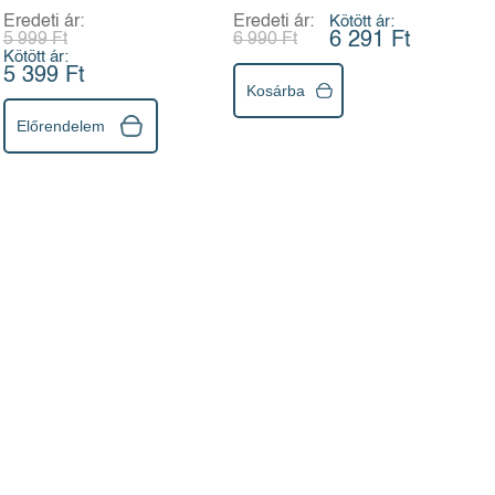
andropauza
helyreállítására és az
Eredeti ár:
Eredeti ár:
Kötött ár:
kihívásaival szemben
immunrendszer
6 291 Ft
5 999 Ft
6 990 Ft
erősítésére
Kötött ár:
5 399 Ft
Kosárba
Előrendelem