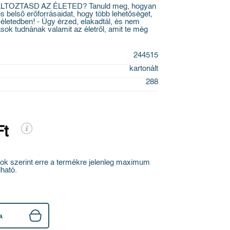
OZTASD AZ ÉLETED? Tanuld meg, hogyan
s belső erőforrásaidat, hogy több lehetőséget,
életedben! - Úgy érzed, elakadtál, és nem
ások tudnának valamit az életről, amit te még
244515
kartonált
288
Ft
ok szerint erre a termékre jelenleg maximum
ható.
a