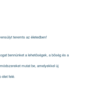
yensúlyt teremts az életedben!
ámogat bennünket a lehetőségek, a bőség és a
ű módszereket mutat be, amelyekkel új
élet felé.