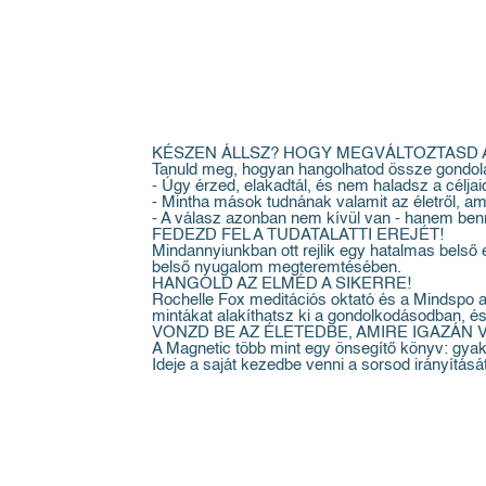
KÉSZEN ÁLLSZ? HOGY MEGVÁLTOZTASD 
Tanuld meg, hogyan hangolhatod össze gondolat
- Úgy érzed, elakadtál, és nem haladsz a céljai
- Mintha mások tudnának valamit az életről, a
- A válasz azonban nem kívül van - hanem ben
FEDEZD FEL A TUDATALATTI EREJÉT!
Mindannyiunkban ott rejlik egy hatalmas belső 
belső nyugalom megteremtésében.
HANGOLD AZ ELMÉD A SIKERRE!
Rochelle Fox meditációs oktató és a Mindspo a
mintákat alakíthatsz ki a gondolkodásodban, és
VONZD BE AZ ÉLETEDBE, AMIRE IGAZÁN 
A Magnetic több mint egy önsegítő könyv: gyako
Ideje a saját kezedbe venni a sorsod irányítását