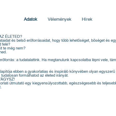
Adatok
Vélemények
Hírek
AZ ÉLETED?
aidat és belső erőforrásaidat, hogy több lehetőséget, bőséget és eg
d felé?
mit te még nem?
ned.
erőforrás: a tudatalattink. Ha megtanulunk kapcsolatba lépni vele, t
lapítója ebben a gyakorlatias és inspiráló könyvében olyan egyszer
 tudatosan formálhatod az életed irányát.
VÁGYSZ!
rlati útmutató egy kiegyensúlyozottabb, egészségesebb és teljesebb 
.