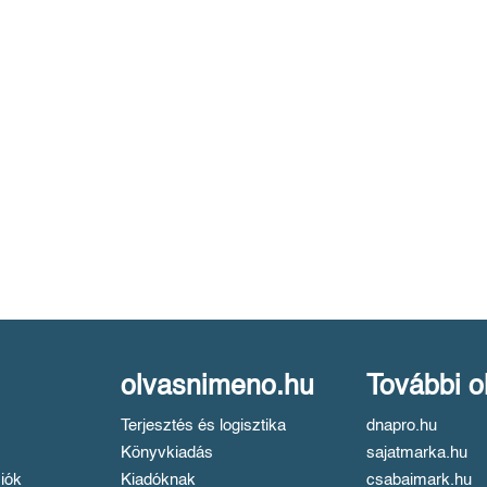
olvasnimeno.hu
További o
Terjesztés és logisztika
dnapro.hu
Könyvkiadás
sajatmarka.hu
iók
Kiadóknak
csabaimark.hu