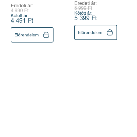
tartásáért
Eredeti ár:
Eredeti ár:
5 999 Ft
4 990 Ft
Kötött ár:
Kötött ár:
5 399 Ft
4 491 Ft
Előrendelem
Előrendelem