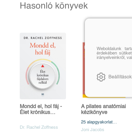
Hasonló könyvek
Weboldalunk tar
érdekében sütiket
irányelveinkről, v
Beállítások
Mondd el, hol fáj -
A pilates anatómiai
Élet krónikus
kézikönyve
fájdalom nélkül
25 alapgyakorlat
Dr. Rachel Zoffness
elemzése,
Joni Jacobs