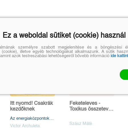
Ez a weboldal sütiket (cookie) használ
talmának személyre szabott megjelenítése és a böngészési él
 (cookie), illetve egyéb technológiákat alkalmazunk. A sütik hasz
alamint azok testreszabási lehetőségeiről bővebb információ
ide kattin
Itt nyomd! Csakrák
Feketeleves -
kezdőknek
Toxikus összetevők
az élelmiszerekben
Az energiaközpontok
egyensúlyban
Szász Máté
Victor Archuleta