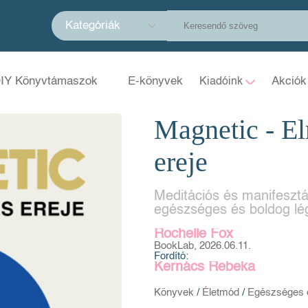
Kategóriák
IY Könyvtámaszok
E-könyvek
Akciók
Kiadóink
Magnetic - E
ereje
Meditációs és manifesztá
egészséges és boldog lé
Rochelle Fox
BookLab, 2026.06.11.
Fordító:
Kernács Rebeka
Könyvek
/
Életmód
/
Egészséges 