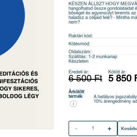
KÉSZEN ÁLLSZ? HOGY MEGVÁLT
hangolhatod össze gondolataidat é
bőséget és egyensúlyt teremts az 
haladsz a céljaid felé? - Mintha m
nem?
Raktári kód:
Kötésmód:
Oldalszám:
Szállítás:
1-2 munkanap
Készleten
Eredeti ár:
Kötött ár:
6 500 Ft
5 850 
Árkötött
termék
A hatályos jogszabály
10% árengedmény ad
1
Kosárb