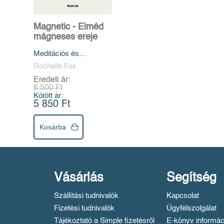
Magnetic - Elméd
mágneses ereje
Meditációs és
manifesztációs
Rochelle Fox
technikák, hogy
Eredeti ár:
sikeres, egészséges és
6 500 Ft
boldog légy
Kötött ár:
5 850 Ft
Kosárba
Vásárlás
Segítség
Szállítási tudnivalók
Kapcsolat
Fizetési tudnivalók
Ügyfélszolgálat
Tájékoztató a Simple fizetésről
E-könyv informác