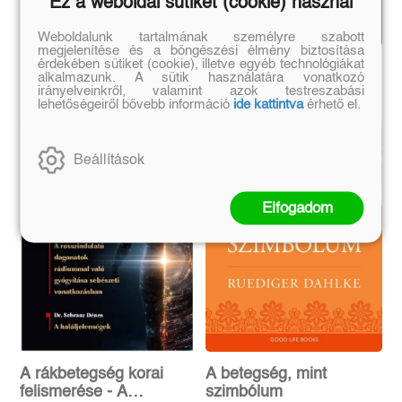
Hasonló
Ez a weboldal sütiket (cookie) használ
Mutasd az
könyvek
összeset!
Weboldalunk tartalmának személyre szabott
megjelenítése és a böngészési élmény biztosítása
érdekében sütiket (cookie), illetve egyéb technológiákat
alkalmazunk. A sütik használatára vonatkozó
irányelveinkről, valamint azok testreszabási
lehetőségeiről bővebb információ
ide kattintva
érhető el.
Beállítások
Elfogadom
A rákbetegség korai
A betegség, mint
felismerése - A
szimbólum