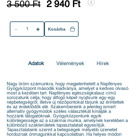
3 500 Ft
2 940 Ft
1
Kosárba
Adatok
Vélemények
Hírek
Nagy öröm számunkra, hogy megjelenhetett a Napfényes
Gyógyközpont második kiadványa, amelyet a kedves olvasó
most a kezében tart. Napfényes egészségkalauz című
sorozatunk célja, hogy átfogó képet nyújtsunk egy-egy
népbetegségről, illetve új nézőpontokat tárjunk az érintettek
és az érdeklődők elé. Szakembereink a jelenleg ismert
alternatív gyógymódok széles választékát kínálják a
hozzánk látogatóknak. Gyógyközpontunk egyik
különlegessége az a szakmai munka, amelynek keretében a
különböző szakterületek tapasztalatait egyesítjük.
Tapasztalataink szerint a betegségek mélyebb üzenetet
hordoznak önmagunkkal kapcsolatban. Ha helyes módon