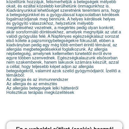
közelítünk hozzájuk, felismerhetjük a betegségek mélyebb
okait, és ezáltal közelebb kerülhetünk önmagunkhoz is.
Kiadványunkkal lehetőséget szeretnénk teremteni arra, hogy
a betegségünkkel és a gyógyulással kapcsolatban kérdések
fogalmazódjanak meg bennünk. A helyes kérdések helyes
és gyógyító válaszokhoz, helyzetünk mélyebb
megértéséhez vezetnek, a megértés pedig olyan konkrét,
akár sorsformáló döntésekhez, amelyek megnyitják az utat a
valódi gyógyulás felé. A Napfényes egészségkalauz sorozat
első kötete a pajzsmirigybetegségekre fókuszált, ebben a
kiadványban pedig egy még több embert érintő témával, az
allergiás megbetegedésekkel foglalkozunk. Az allergia
népbetegség, amelynek kellemetlen tüneteitől évről évre
egyre többen szenvednek. Egészségkalauzunk elsősorban
nem szakemberek, hanem laikusok számára készült, azzal
a céllal, hogy teljesebb képet adjon az allergiás
betegségekről, valamint azok szelíd gyógymódjairól. Ízelítő a
témákból:
Az allergia és az immunrendszer
Az allergia és az emésztés
Az allergiás betegségek lelki hátteréről
Holisztikus terápiás megközelítések