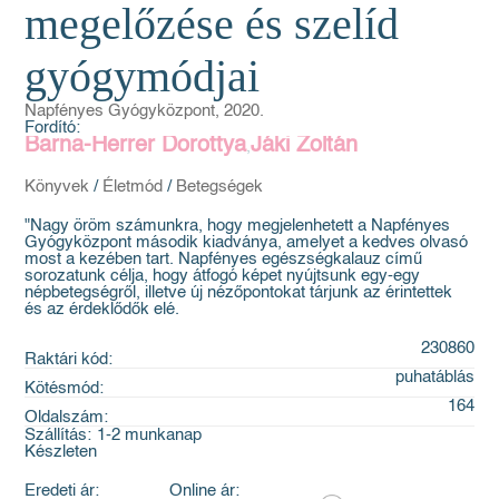
megelőzése és szelíd
gyógymódjai
Napfényes Gyógyközpont, 2020.
Fordító:
Barna-Herrer Dorottya
Jáki Zoltán
,
Könyvek
/
Életmód
/
Betegségek
"Nagy öröm számunkra, hogy megjelenhetett a Napfényes
Gyógyközpont második kiadványa, amelyet a kedves olvasó
most a kezében tart. Napfényes egészségkalauz című
sorozatunk célja, hogy átfogó képet nyújtsunk egy-egy
népbetegségről, illetve új nézőpontokat tárjunk az érintettek
és az érdeklődők elé.
230860
Raktári kód:
puhatáblás
Kötésmód:
164
Oldalszám:
Szállítás:
1-2 munkanap
Készleten
Eredeti ár:
Online ár: