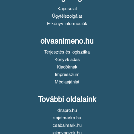
Kapcsolat
Ügyfélszolgálat
E-könyv információk
olvasnimeno.hu
Terjesztés és logisztika
Könyvkiadás
Kiadóknak
Impresszum
Médiaajánlat
További oldalaink
dnapro.hu
sajatmarka.hu
csabaimark.hu
jelenvagyok.hu