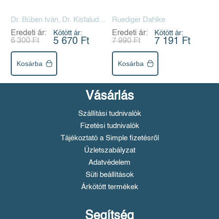
radiumtherapiáról
általában - A
Dr. Büben Iván, Dr. Kisfaludy
Ruediger Dahlke
rosszindulatú daganatok
Pál, Dr. Kubányi Endre, Dr.
Eredeti ár:
Kötött ár:
Eredeti ár:
Kötött ár:
radiummal való
Schranz Dénes
5 670 Ft
7 191 Ft
6 300 Ft
7 990 Ft
gyógyítása sebészeti
vonatkozásban - A
haláljelenségek
Kosárba
Kosárba
Vásárlás
Szállítási tudnivalók
Fizetési tudnivalók
Tájékoztató a Simple fizetésről
Üzletszabályzat
Adatvédelem
Süti beállítások
Árkötött termékek
Segítség