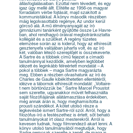
állásfoglalásaiban. Ezúttal nem tévedett, és egy
igaz ügy mellé állt. Elítélte az 1956-os magyar
forradalom vérbe fojtását, majd szakított a
kommunistákkal. A könyv második részében
máig legolvasottabb regénye, Az undor kerül
górcső alá. A mű élményanyagát az író
gimnáziumi tanárként gyűjtötte össze Le Havre-
ban, ahol rendhagyó óráival megbotránkoztatta
kollégáit és a szülőket. A regény tüzetes
elemzése során az is kiderül, hogy az elhíresült
gesztenyefa valójában juharfa volt, és az író
két, valóban létező szereplőjét is összekeverte.
A Sartre és a többiek című fejezet a címadó
tanulmánnyal kezdődik, amelyben legtöbbet
idézett és leginkább félreértett mondatát – A
pokol a többiek – maga Sartre magyarázta
meg. Ebben a részben olvashatunk az író és
Charles de Gaulle kibékíthetetlen ellentétéről,
idézve a tábornok elhíresült mondatát: „Voltaire-
t nem börtönözzük be.” Sartre Marcel Proustot
sem szerette, ugyanakkor művét felhasználta
saját filozófiájának alátámasztása érdekében,
még annak árán is, hogy meghamisította a
prousti szándékot. A kötet utolsó része a
legkevésbé ismert Sartre-ról szól. Arról, hogy a
filozófus-író a festészethez is értett, sőt beható
tanulmányokat írt olasz mesterekről. Arról is
kevesen tudnak, hogy filmrendező akart lenni. A
könyv utolsó tanulmányából megtudjuk, hogy
Sartre nemcsak szerette a zenét, de maga is