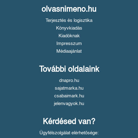
olvasnimeno.hu
Terjesztés és logisztika
Könyvkiadás
Kiadóknak
Impresszum
Médiaajánlat
További oldalaink
dnapro.hu
sajatmarka.hu
csabaimark.hu
jelenvagyok.hu
Kérdésed van?
Ügyfélszolgálat elérhetősége: