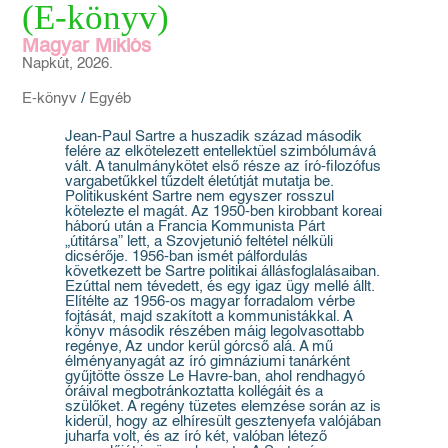
(E-könyv)
Magyar Miklós
Napkút, 2026.
E-könyv
/
Egyéb
Jean-Paul Sartre a huszadik század második
felére az elkötelezett entellektüel szimbólumává
vált. A tanulmánykötet első része az író-filozófus
vargabetűkkel tűzdelt életútját mutatja be.
Politikusként Sartre nem egyszer rosszul
kötelezte el magát. Az 1950-ben kirobbant koreai
háború után a Francia Kommunista Párt
„útitársa” lett, a Szovjetunió feltétel nélküli
dicsérője. 1956-ban ismét pálfordulás
következett be Sartre politikai állásfoglalásaiban.
Ezúttal nem tévedett, és egy igaz ügy mellé állt.
Elítélte az 1956-os magyar forradalom vérbe
fojtását, majd szakított a kommunistákkal. A
könyv második részében máig legolvasottabb
regénye, Az undor kerül górcső alá. A mű
élményanyagát az író gimnáziumi tanárként
gyűjtötte össze Le Havre-ban, ahol rendhagyó
óráival megbotránkoztatta kollégáit és a
szülőket. A regény tüzetes elemzése során az is
kiderül, hogy az elhíresült gesztenyefa valójában
juharfa volt, és az író két, valóban létező