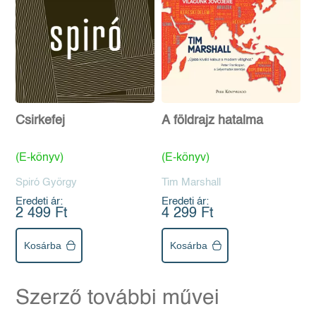
Csirkefej
A földrajz hatalma
(E-könyv)
(E-könyv)
Spiró György
Tim Marshall
Eredeti ár:
Eredeti ár:
2 499 Ft
4 299 Ft
Kosárba
Kosárba
Szerző további művei