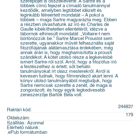
szereplőjét is összekeverte. A Sartre és a
többiek című fejezet a címadó tanulmánnyal
kezdődik, amelyben legtöbbet idézett és
leginkább félreértett mondatát – A pokol a
többiek – maga Sartre magyarázta meg. Ebben
a részben olvashatunk az író és Charles de
Gaulle kibékíthetetlen ellentétéről, idézve a
tábornok elhíresült mondatát: „Voltaire-t nem
börtönözzük be.” Sartre Marcel Proustot sem
szerette, ugyanakkor művét felhasználta saját
filozófiájának alátámasztása érdekében, még
annak árán is, hogy meghamisította a prousti
szándékot. A kötet utolsó része a legkevésbé
ismert Sartre-ról szól. Arról, hogy a filozófus-író
a festészethez is értett, sőt beható
tanulmányokat írt olasz mesterekről. Arról is
kevesen tudnak, hogy filmrendező akart lenni. A
könyv utolsó tanulmányából megtudjuk, hogy
Sartre nemcsak szerette a zenét, de maga is
zongorázott, és hogy egyik legkedvesebb
zeneszerzője Bartók Béla volt.
244837
Raktári kód:
179
Oldalszám:
Szállítás:
Azonnal
Elérhető nálunk:
.ePub formátumban