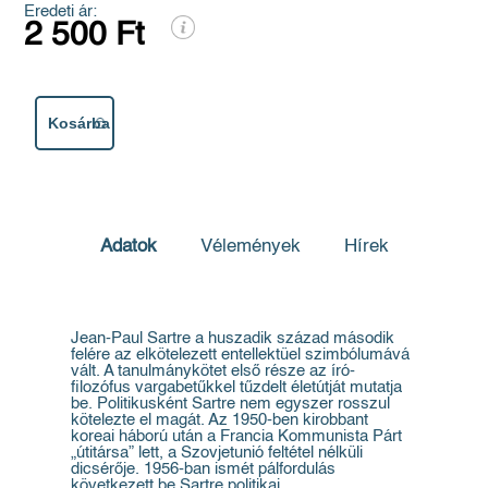
Eredeti ár:
2 500 Ft
Kosárba
Adatok
Vélemények
Hírek
Jean-Paul Sartre a huszadik század második
felére az elkötelezett entellektüel szimbólumává
vált. A tanulmánykötet első része az író-
filozófus vargabetűkkel tűzdelt életútját mutatja
be. Politikusként Sartre nem egyszer rosszul
kötelezte el magát. Az 1950-ben kirobbant
koreai háború után a Francia Kommunista Párt
„útitársa” lett, a Szovjetunió feltétel nélküli
dicsérője. 1956-ban ismét pálfordulás
következett be Sartre politikai