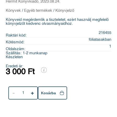
Hermit Könyvkiadó, 2023.08.24.
Könyvek
/
Egyéb termékek
/
Könyvjelző
Könyveid megérdemlik a tiszteletet, ezért használj megfelelő
könyvjelzőt kedvenc olvasmányaidhoz.
216455
Raktári kód:
fóliatasakban
Kötésmód:
1
Oldalszám:
Szállítás:
1-2 munkanap
Készleten
Eredeti ár:
3 000 Ft
1
Kosárba