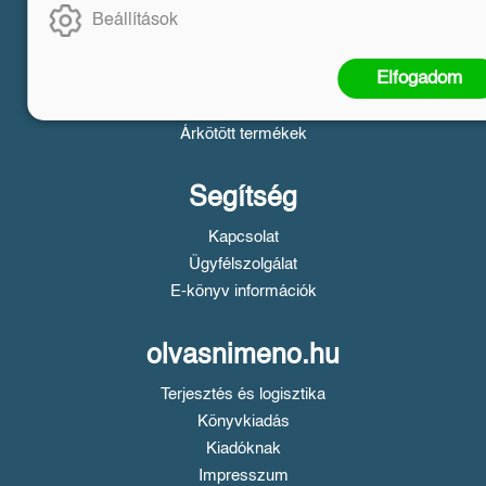
Beállítások
Tájékoztató a Simple fizetésről
Üzletszabályzat
Elfogadom
Adatvédelem
Süti beállítások
Árkötött termékek
Segítség
Kapcsolat
Ügyfélszolgálat
E-könyv információk
olvasnimeno.hu
Terjesztés és logisztika
Könyvkiadás
Kiadóknak
Impresszum