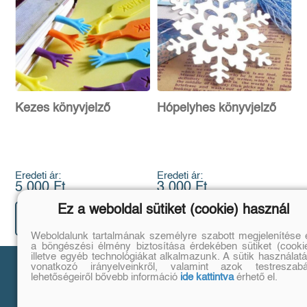
Kezes könyvjelző
Hópelyhes könyvjelző
Eredeti ár:
Eredeti ár:
5 000 Ft
3 000 Ft
Ez a weboldal sütiket (cookie) használ
Kosárba
Kosárba
Weboldalunk tartalmának személyre szabott megjelenítése 
a böngészési élmény biztosítása érdekében sütiket (cookie
illetve egyéb technológiákat alkalmazunk. A sütik használatá
Vásárlás
vonatkozó irányelveinkről, valamint azok testreszabá
lehetőségeiről bővebb információ
ide kattintva
érhető el.
Szállítási tudnivalók
Fizetési tudnivalók