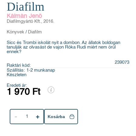
Diafilm
Kálmán Jenő
Diafilmgyártó Kft., 2016.
Könyvek
/
Diafilm
Sicc és Trombi iskolát nyit a dombon. Az állatok boldogan
tanulják az olvasást de vajon Róka Rudi miért nem örül
ennek?
239073
Raktári kód:
Szállítás:
1-2 munkanap
Készleten
Eredeti ár:
1 970 Ft
1
Kosárba