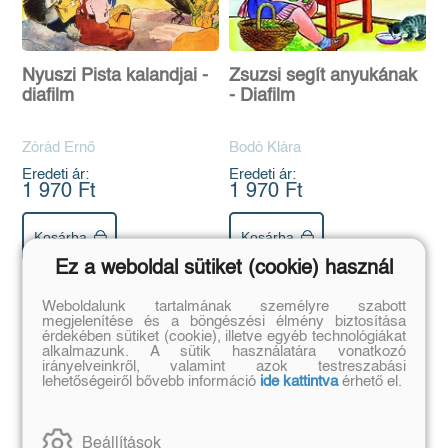
Nyuszi Pista kalandjai -
Zsuzsi segít anyukának
diafilm
- Diafilm
Zórád Ernő
Bodó Klára
Eredeti ár:
Eredeti ár:
1 970 Ft
1 970 Ft
Kosárba
Kosárba
Ez a weboldal sütiket (cookie) használ
Szerző további művei
Weboldalunk tartalmának személyre szabott
megjelenítése és a böngészési élmény biztosítása
érdekében sütiket (cookie), illetve egyéb technológiákat
alkalmazunk. A sütik használatára vonatkozó
irányelveinkről, valamint azok testreszabási
lehetőségeiről bővebb információ
ide kattintva
érhető el.
Beállítások