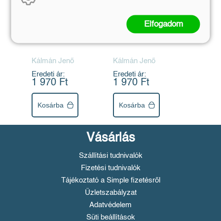
Elfogadom
Szeleburdi Róka
Sicc
Rudi - Diafilm
Meseországban -
Diafilm
Kálmán Jenő
Kálmán Jenő
Eredeti ár:
Eredeti ár:
1 970 Ft
1 970 Ft
Kosárba
Kosárba
Vásárlás
Szállítási tudnivalók
Fizetési tudnivalók
Tájékoztató a Simple fizetésről
Üzletszabályzat
Adatvédelem
Süti beállítások