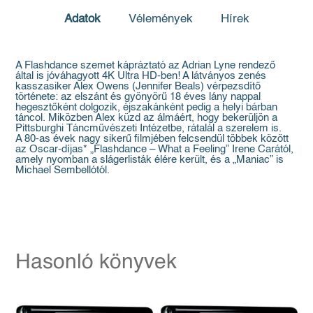
Adatok
Vélemények
Hírek
A Flashdance szemet kápráztató az Adrian Lyne rendező
által is jóváhagyott 4K Ultra HD-ben! A látványos zenés
kasszasiker Alex Owens (Jennifer Beals) vérpezsdítő
története: az elszánt és gyönyörű 18 éves lány nappal
hegesztőként dolgozik, éjszakánként pedig a helyi bárban
táncol. Miközben Alex küzd az álmáért, hogy bekerüljön a
Pittsburghi Táncművészeti Intézetbe, rátalál a szerelem is.
A 80-as évek nagy sikerű filmjében felcsendül többek között
az Oscar-díjas* „Flashdance – What a Feeling” Irene Carától,
amely nyomban a slágerlisták élére került, és a „Maniac” is
Michael Sembellótól.
Hasonló könyvek