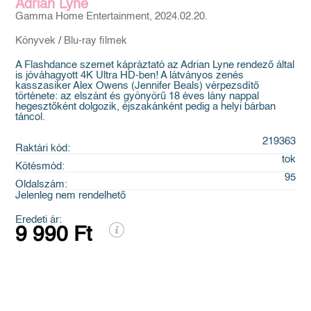
Adrian Lyne
Gamma Home Entertainment, 2024.02.20.
Könyvek
/
Blu-ray filmek
A Flashdance szemet kápráztató az Adrian Lyne rendező által
is jóváhagyott 4K Ultra HD-ben! A látványos zenés
kasszasiker Alex Owens (Jennifer Beals) vérpezsdítő
története: az elszánt és gyönyörű 18 éves lány nappal
hegesztőként dolgozik, éjszakánként pedig a helyi bárban
táncol.
219363
Raktári kód:
tok
Kötésmód:
95
Oldalszám:
Jelenleg nem rendelhető
Eredeti ár:
9 990 Ft