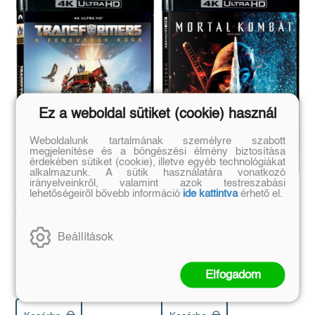
Ez a weboldal sütiket (cookie) használ
Weboldalunk tartalmának személyre szabott
megjelenítése és a böngészési élmény biztosítása
érdekében sütiket (cookie), illetve egyéb technológiákat
alkalmazunk. A sütik használatára vonatkozó
irányelveinkről, valamint azok testreszabási
lehetőségeiről bővebb információ
ide kattintva
érhető el.
Transformers: A
Mortal Kombat
fenevadak kora - Blu-ray
(UHD+BD) (2021)
Beállítások
Steven Caple Jr.
Simon McQuoid
Eredeti ár:
Eredeti ár:
Elfogadom
11 990 Ft
10 990 Ft