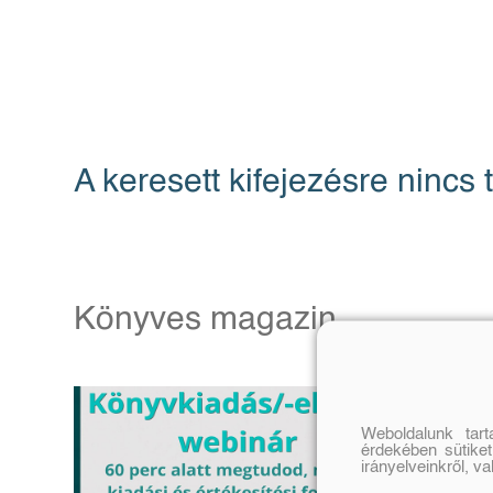
A keresett kifejezésre nincs t
Könyves magazin
Weboldalunk tar
érdekében sütiket
irányelveinkről, v