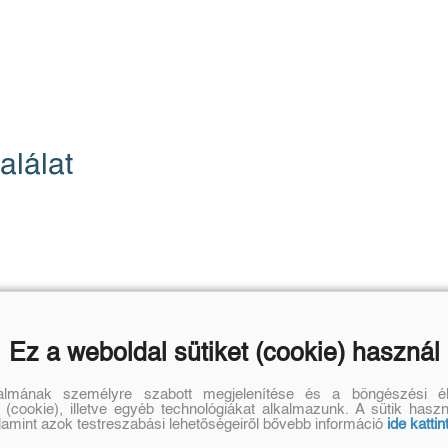
alálat
Ez a weboldal sütiket (cookie) használ
talmának személyre szabott megjelenítése és a böngészési él
 (cookie), illetve egyéb technológiákat alkalmazunk. A sütik hasz
alamint azok testreszabási lehetőségeiről bővebb információ
ide kattin