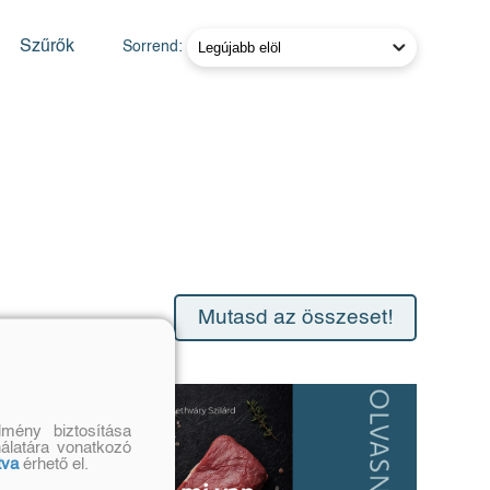
Szűrők
Sorrend:
Mutasd az összeset!
mény biztosítása
nálatára vonatkozó
tva
érhető el.