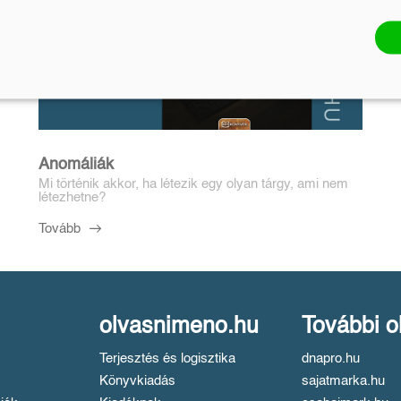
Anomáliák
Mi történik akkor, ha létezik egy olyan tárgy, ami nem
létezhetne?
Tovább
olvasnimeno.hu
További o
Terjesztés és logisztika
dnapro.hu
Könyvkiadás
sajatmarka.hu