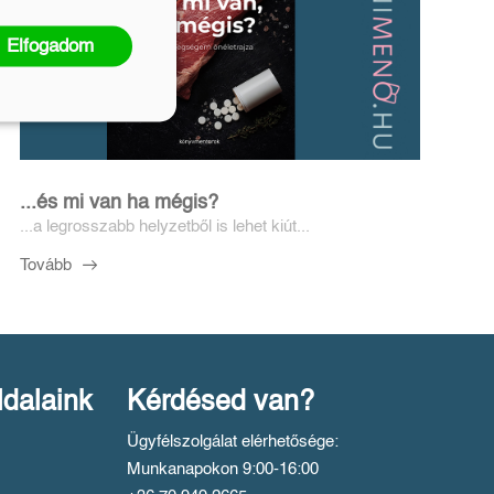
Elfogadom
...és mi van ha mégis?
...a legrosszabb helyzetből is lehet kiút...
Tovább
ldalaink
Kérdésed van?
Ügyfélszolgálat elérhetősége:
Munkanapokon 9:00-16:00