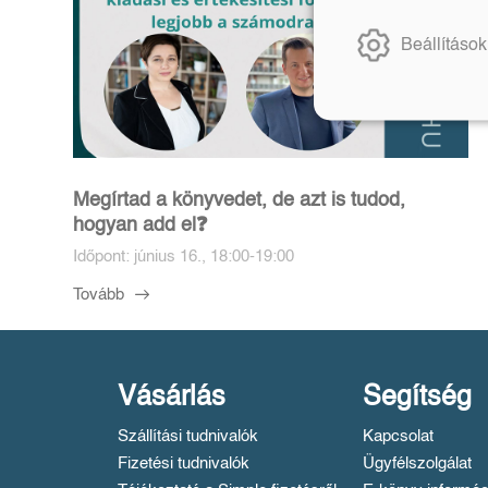
Beállítások
Megírtad a könyvedet, de azt is tudod,
hogyan add el❓️
Időpont: június 16., 18:00-19:00
Tovább
Vásárlás
Segítség
Szállítási tudnivalók
Kapcsolat
Fizetési tudnivalók
Ügyfélszolgálat