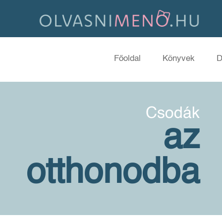
Főoldal
Könyvek
D
Csodák
az
otthonodba