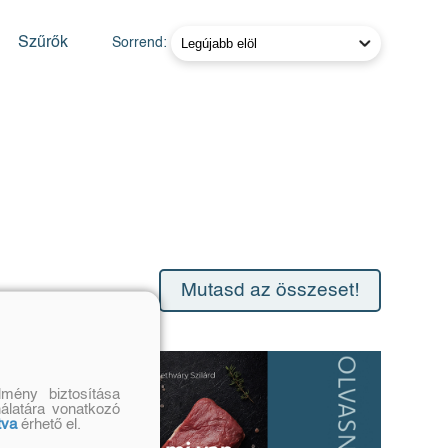
Szűrők
Sorrend:
Mutasd az összeset!
mény biztosítása
nálatára vonatkozó
tva
érhető el.