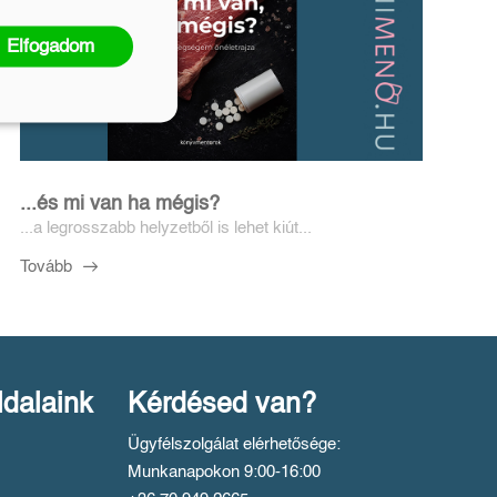
Elfogadom
...és mi van ha mégis?
...a legrosszabb helyzetből is lehet kiút...
Tovább
ldalaink
Kérdésed van?
Ügyfélszolgálat elérhetősége:
Munkanapokon 9:00-16:00