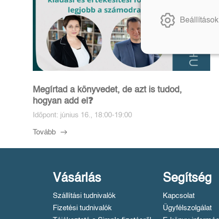
Beállítások
Megírtad a könyvedet, de azt is tudod,
hogyan add el❓️
Időpont: június 16., 18:00-19:00
Tovább
Vásárlás
Segítség
Szállítási tudnivalók
Kapcsolat
Fizetési tudnivalók
Ügyfélszolgálat