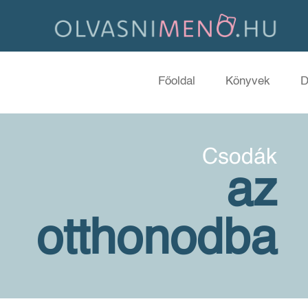
Főoldal
Könyvek
D
Csodák
az
otthonodba