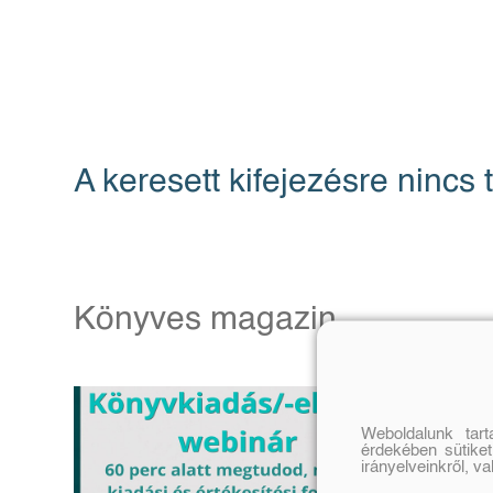
A keresett kifejezésre nincs t
Könyves magazin
Weboldalunk tar
érdekében sütiket
irányelveinkről, v