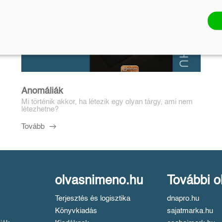
Anomáliák
Mi történik akkor, ha létezik egy olyan tárgy, ami nem
létezhetne?
Tovább
olvasnimeno.hu
További o
Terjesztés és logisztika
dnapro.hu
Könyvkiadás
sajatmarka.hu