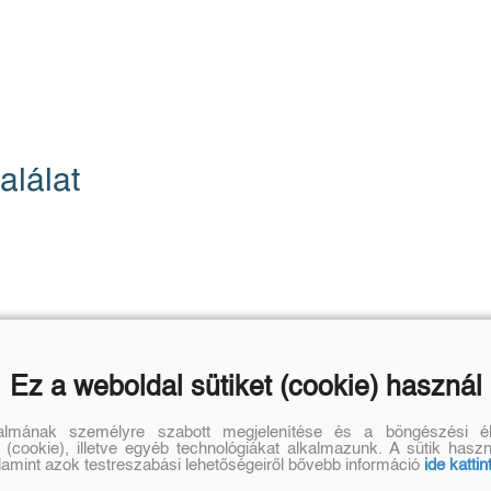
alálat
Ez a weboldal sütiket (cookie) használ
talmának személyre szabott megjelenítése és a böngészési él
 (cookie), illetve egyéb technológiákat alkalmazunk. A sütik hasz
alamint azok testreszabási lehetőségeiről bővebb információ
ide kattin