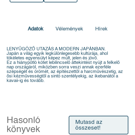
Adatok
Vélemények
Hírek
LENYŰGÖZŐ UTAZÁS A MODERN JAPÁNBAN.
Japán a világ egyik legkülönlegesebb kultúrája, ahol
tökéletes egyensúlyt képez múlt, jelen és jövő.
Ez a hiánypótló kötet lebilincselő áttekintést nyújt a felkelő
nap országáról, miközben sorra veszi annak ezerféle
szépségét és örömét, az építészettől a harcművészetig, az
ősi kézművességtől a sintó szentélyekig, az ikebanától a
kavaii-ig és tovább.
Hasonló
Mutasd az
könyvek
összeset!