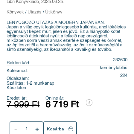
Libri Könyvkiadó, 2025.06.25.
Könyvek
/
Utazás
/
Útikönyv
LENYŰGÖZŐ UTAZÁS A MODERN JAPÁNBAN.
Japán a világ egyik legkülönlegesebb kultúrája, ahol tökéletes
egyensúlyt képez múlt, jelen és jövő. Ez a hiánypótló kötet
lebilincselő áttekintést nyújt a felkelő nap országáról,
miközben sorra veszi annak ezerféle szépségét és örömét,
az építészettől a harcművészetig, az ősi kézművességtől a
sintó szentélyekig, az ikebanától a kavaii-ig és tovább.
232600
Raktári kód:
keménytáblás
Kötésmód:
224
Oldalszám:
Szállítás:
1-2 munkanap
Készleten
Eredeti ár:
Online ár:
7 999 Ft
6 719 Ft
1
Kosárba