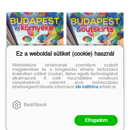
Ez a weboldal sütiket (cookie) használ
Weboldalunk tartalmának személyre szabott
megjelenítése és a böngészési élmény biztosítása
érdekében sütiket (cookie), illetve egyéb technológiákat
alkalmazunk. A sütik használatára vonatkozó
irányelveinkről, valamint azok testreszabási
lehetőségeiről bővebb információ
ide kattintva
érhető el.
Budapest és környéke
Budapest & Outskirts
Beállítások
Kolozsvári Ildikó, Tutunzis
Kolozsvári Ildikó, Tutunzis
Elfogadom
István
István
Eredeti ár:
Online ár:
Eredeti ár:
Online ár: