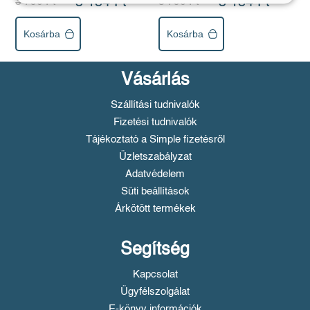
3 184 Ft
3 184 Ft
3 790 Ft
3 790 Ft
Kosárba
Kosárba
Vásárlás
Szállítási tudnivalók
Fizetési tudnivalók
Tájékoztató a Simple fizetésről
Üzletszabályzat
Adatvédelem
Süti beállítások
Árkötött termékek
Segítség
Kapcsolat
Ügyfélszolgálat
E-könyv információk