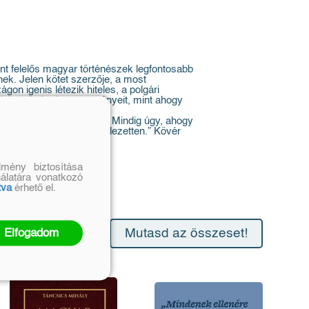
ánt felelős magyar történészek legfontosabb
tnek. Jelen kötet szerzője, a most
n igenis létezik hiteles, a polgári
atjuk a történelem eseményeit, mint ahogy
deken át tette a dolgát. Mindig úgy, ahogy
rtően, józanul és elkötelezetten.” Kövér
mény biztosítása
nálatára vonatkozó
tva
érhető el.
Mutasd az összeset!
Elfogadom