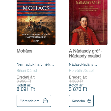
Mohács
A Nádasdy gróf -
Nádasdy család
Nem adtuk harc nélkül
Nádasd-ladány
Magyarországot
elsőszülöttségi
Bihari Dániel
Horváth József
könyvtárának története
Eredeti ár:
Eredeti ár:
és ismertetése
8 990 Ft
4 300 Ft
Kötött ár:
Kötött ár:
8 091 Ft
3 870 Ft
Előrendelem
Kosárba