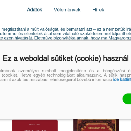
Adatok
Vélemények
Hírek
 megtisztítani a múlt valóságát, és bemutatni azt – ez a nemzetük ir
ellemmel és ellenfeleik által sem vitatható szakértelemmel teljesíthe
e ezen hivatását. Életműve bizonyítéka annak, hogy ma Magyarországo
ló, nemzeti nézőpontú történeti narratíva; hogy úgy és olyannak láth
nyanyaga, világossága mutatja.
lmalomharcnak tűnt egy olyan korban, amelyben M. Kiss Sándor évtize
gyar történelemtudományt szolgálta emberséggel, bátorsággal, hozzáé
Ez a weboldal sütiket (cookie) használ
talmának személyre szabott megjelenítése és a böngészési él
 (cookie), illetve egyéb technológiákat alkalmazunk. A sütik hasz
alamint azok testreszabási lehetőségeiről bővebb információ
ide kattin