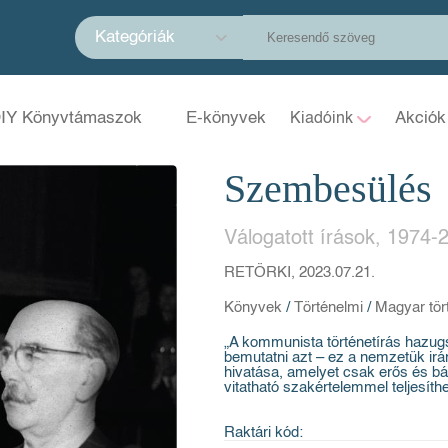
Kategóriák
IY Könyvtámaszok
E-könyvek
Akciók
Kiadóink
Szembesülés
Válogatott írások, 1974-
RETÖRKI, 2023.07.21.
Könyvek
/
Történelmi
/
Magyar tör
„A kommunista történetírás hazugsá
bemutatni azt – ez a nemzetük irá
hivatása, amelyet csak erős és báto
vitatható szakértelemmel teljesíth
Raktári kód: