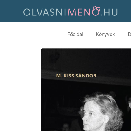
Főoldal
Könyvek
D