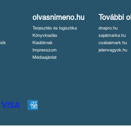
olvasnimeno.hu
További o
Terjesztés és logisztika
dnapro.hu
Könyvkiadás
sajatmarka.hu
iók
Kiadóknak
csabaimark.hu
Impresszum
jelenvagyok.hu
Médiaajánlat