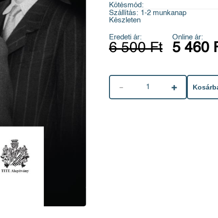
Kötésmód:
Szállítás:
1-2 munkanap
Készleten
Eredeti ár:
Online ár:
6 500 Ft
5 460 
1
Kosárb