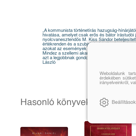
„A kommunista történetírás hazugság-hínárjától
hivatása, amelyet csak erős és bátor írástudói j
nyolcvanesztendős M. Kiss Sándor beteljesített
értékrenden és a szubjektív felelősségen alapu
azokat az események rendelkezésünkre álló té
Mindez a szellemi akarás és kitartás talán szé
azt a legjobbnak gondolta. A nemzetet és a ma
László
Weboldalunk tar
érdekében sütiket
irányelveinkről, v
Hasonló könyvek
Beállítások