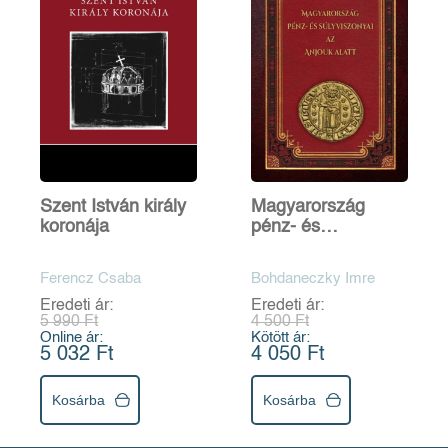
Szent István király
Magyarország
koronája
pénz- és
súlyviszonyai az
Anjouk alatt
Ferencz Csaba
Bohdaneczky Imre
Eredeti ár:
Eredeti ár:
5 990 Ft
4 500 Ft
Online ár:
Kötött ár:
5 032 Ft
4 050 Ft
Kosárba
Kosárba