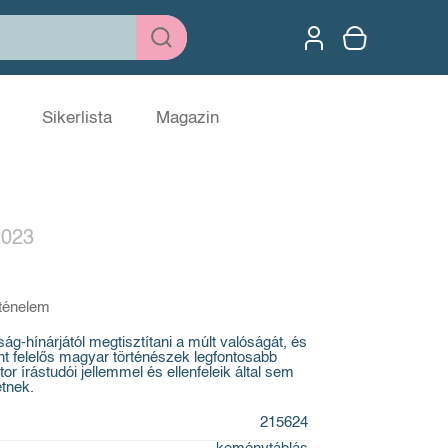
Sikerlista
Magazin
2023
ténelem
g-hínárjától megtisztítani a múlt valóságát, és
nt felelős magyar történészek legfontosabb
r írástudói jellemmel és ellenfeleik által sem
etnek.
215624