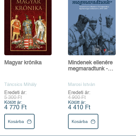
Magyar krónika
Mindenek ellenére
megmaradtunk -
Tanulmányok a
Munkácsi
Táncsics Mihály
Marosi István
Görögkatolikus
Eredeti ár:
Eredeti ár:
Egyházmegye
5 300 Ft
4 900 Ft
üldözéséről, 1944-
Kötött ár:
Kötött ár:
1989
4 770 Ft
4 410 Ft
Kosárba
Kosárba