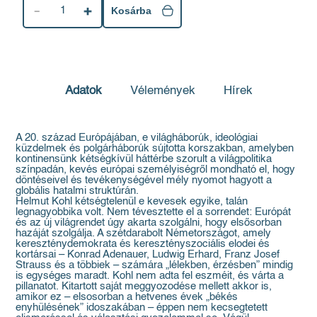
1
Kosárba
Adatok
Vélemények
Hírek
A 20. század Európájában, e világháborúk, ideológiai
küzdelmek és polgárháborúk sújtotta korszakban, amelyben
kontinensünk kétségkívül háttérbe szorult a világpolitika
színpadán, kevés európai személyiségről mondható el, hogy
döntéseivel és tevékenységével mély nyomot hagyott a
globális hatalmi struktúrán.
Helmut Kohl kétségtelenül e kevesek egyike, talán
legnagyobbika volt. Nem tévesztette el a sorrendet: Európát
és az új világrendet úgy akarta szolgálni, hogy elsősorban
hazáját szolgálja. A szétdarabolt Németországot, amely
kereszténydemokrata és keresztényszociális elodei és
kortársai – Konrad Adenauer, Ludwig Erhard, Franz Josef
Strauss és a többiek – számára „lélekben, érzésben” mindig
is egységes maradt. Kohl nem adta fel eszméit, és várta a
pillanatot. Kitartott saját meggyozodése mellett akkor is,
amikor ez – elsosorban a hetvenes évek „békés
enyhülésének” idoszakában – éppen nem kecsegtetett