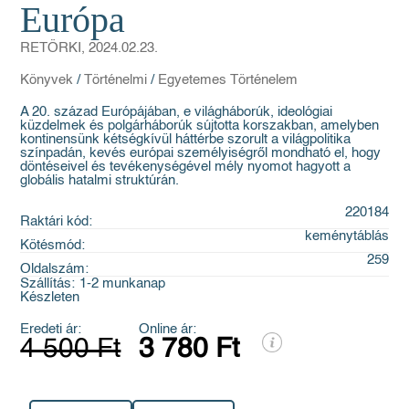
Európa
RETÖRKI, 2024.02.23.
Könyvek
/
Történelmi
/
Egyetemes Történelem
A 20. század Európájában, e világháborúk, ideológiai
küzdelmek és polgárháborúk sújtotta korszakban, amelyben
kontinensünk kétségkívül háttérbe szorult a világpolitika
színpadán, kevés európai személyiségről mondható el, hogy
döntéseivel és tevékenységével mély nyomot hagyott a
globális hatalmi struktúrán.
220184
Raktári kód:
keménytáblás
Kötésmód:
259
Oldalszám:
Szállítás:
1-2 munkanap
Készleten
Eredeti ár:
Online ár:
4 500 Ft
3 780 Ft