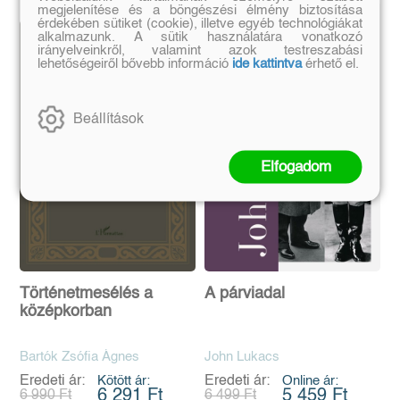
megjelenítése és a böngészési élmény biztosítása
érdekében sütiket (cookie), illetve egyéb technológiákat
alkalmazunk. A sütik használatára vonatkozó
irányelveinkről, valamint azok testreszabási
lehetőségeiről bővebb információ
ide kattintva
érhető el.
Beállítások
Elfogadom
Történetmesélés a
A párviadal
középkorban
Bartók Zsófia Ágnes
John Lukacs
Eredeti ár:
Kötött ár:
Eredeti ár:
Online ár:
6 291 Ft
5 459 Ft
6 990 Ft
6 499 Ft