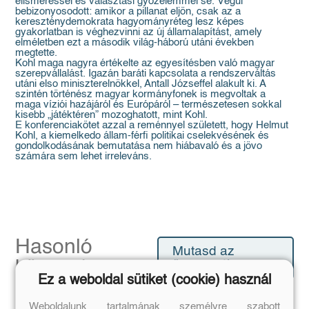
elismeréssel és választási gyozelemmel se. Végül
bebizonyosodott: amikor a pillanat eljön, csak az a
kereszténydemokrata hagyományréteg lesz képes
gyakorlatban is véghezvinni az új államalapítást, amely
elméletben ezt a második világ-háború utáni években
megtette.
Kohl maga nagyra értékelte az egyesítésben való magyar
szerepvállalást. Igazán baráti kapcsolata a rendszerváltás
utáni elso miniszterelnökkel, Antall Józseffel alakult ki. A
szintén történész magyar kormányfonek is megvoltak a
maga víziói hazájáról és Európáról – természetesen sokkal
kisebb „játéktéren” mozoghatott, mint Kohl.
E konferenciakötet azzal a reménnyel született, hogy Helmut
Kohl, a kiemelkedo állam-férfi politikai cselekvésének és
gondolkodásának bemutatása nem hiábavaló és a jövo
számára sem lehet irreleváns.
Hasonló
Mutasd az
könyvek
összeset!
Ez a weboldal sütiket (cookie) használ
Weboldalunk tartalmának személyre szabott