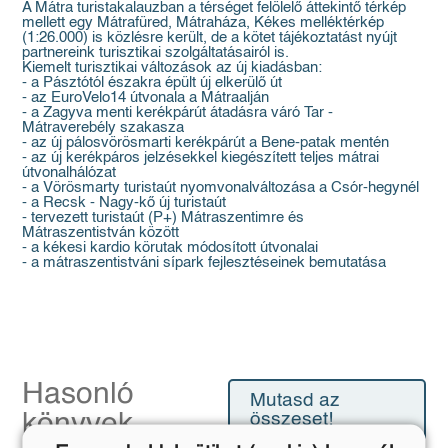
A Mátra turistakalauzban a térséget felölelő áttekintő térkép
mellett egy Mátrafüred, Mátraháza, Kékes melléktérkép
(1:26.000) is közlésre került, de a kötet tájékoztatást nyújt
partnereink turisztikai szolgáltatásairól is.
Kiemelt turisztikai változások az új kiadásban:
- a Pásztótól északra épült új elkerülő út
- az EuroVelo14 útvonala a Mátraalján
- a Zagyva menti kerékpárút átadásra váró Tar -
Mátraverebély szakasza
- az új pálosvörösmarti kerékpárút a Bene-patak mentén
- az új kerékpáros jelzésekkel kiegészített teljes mátrai
útvonalhálózat
- a Vörösmarty turistaút nyomvonalváltozása a Csór-hegynél
- a Recsk - Nagy-kő új turistaút
- tervezett turistaút (P+) Mátraszentimre és
Mátraszentistván között
- a kékesi kardio körutak módosított útvonalai
- a mátraszentistváni sípark fejlesztéseinek bemutatása
Hasonló
Mutasd az
könyvek
összeset!