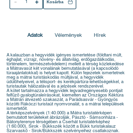
1
Kosárba
Adatok
Vélemények
Hírek
A kalauzban a hegyvidék igényes ismertetése (földtani múlt,
éghajlat, vízrajz, növény- és állatvilág, erdőgazdálkodás,
történelem, természetvédelem) mellett a térség közlekedése
a Mátravasút két vonalának bemutatásával (a kapcsolódó
túraajánlatokkal) is helyet kapott. Külön fejezetek ismertetnek
meg a mátrai turistáskodás múltjával, a hegyvidék
üdülőhelyeivel, a télisport- és kerékpártúra-lehetőségekkel, a
turistautak hálózatával és a jelzések rendszerével.
A kötet tartalmazza a hegyvidék legvadregényesebb pontjait
felfűző gyalogtúraleírásokat, kiemelten az Országos Kéktúra
a Mátrán átvezető szakaszát, a Parádsasvár - Gyöngyös
közötti Rákóczi turistaút nyomvonalát, s a mátrai települések
ismertetőit.
A térképszelvények (1:40.000) a Mátra turistatérképen
bemutatott területeket ábrázolják, Pásztó - Sámsonháza -
Bátonyterenye térségében a Cserhát turistatérképhez
(1:60.000), Sirok - Bükkszék között a Bükk turistakalauz
Szarvaskő - Sirok/Bükkszék szelvényeihez csatlakoznak.