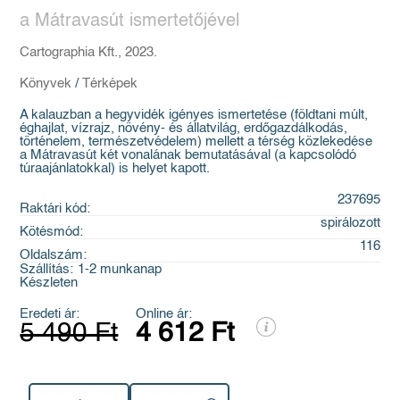
a Mátravasút ismertetőjével
Cartographia Kft., 2023.
Könyvek
/
Térképek
A kalauzban a hegyvidék igényes ismertetése (földtani múlt,
éghajlat, vízrajz, növény- és állatvilág, erdőgazdálkodás,
történelem, természetvédelem) mellett a térség közlekedése
a Mátravasút két vonalának bemutatásával (a kapcsolódó
túraajánlatokkal) is helyet kapott.
237695
Raktári kód:
spirálozott
Kötésmód:
116
Oldalszám:
Szállítás:
1-2 munkanap
Készleten
Eredeti ár:
Online ár:
5 490 Ft
4 612 Ft