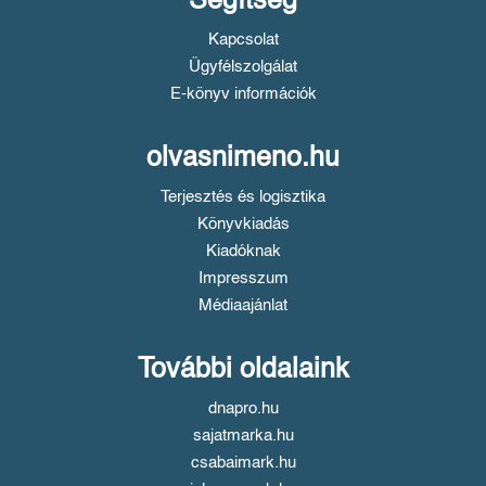
Segítség
Kapcsolat
Ügyfélszolgálat
E-könyv információk
olvasnimeno.hu
Terjesztés és logisztika
Könyvkiadás
Kiadóknak
Impresszum
Médiaajánlat
További oldalaink
dnapro.hu
sajatmarka.hu
csabaimark.hu