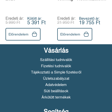
Szekszárdig
Eredeti ár:
Kötött ár:
Eredeti ár:
Bevezető ár:
5 391 Ft
19 755 Ft
5 990 Ft
21 950 Ft
Előrendelem
Előrendelem
Vásárlás
Szállítási tudnivalók
Fizetési tudnivalók
Tájékoztató a Simple fizetésről
Üzletszabályzat
Adatvédelem
Süti beállítások
Árkötött termékek