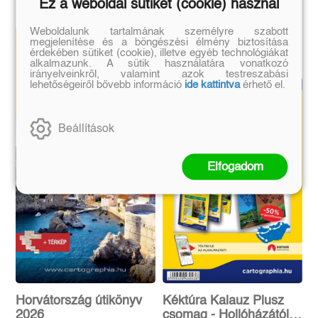
Ez a weboldal sütiket (cookie) használ
Weboldalunk tartalmának személyre szabott
megjelenítése és a böngészési élmény biztosítása
érdekében sütiket (cookie), illetve egyéb technológiákat
alkalmazunk. A sütik használatára vonatkozó
irányelveinkről, valamint azok testreszabási
lehetőségeiről bővebb információ
ide kattintva
érhető el.
Beállítások
Elfogadom
Horvátország útikönyv
Kéktúra Kalauz Plusz
2026
csomag - Hollóházától