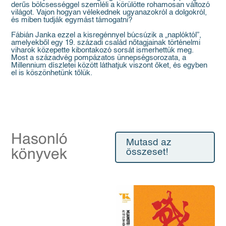
derűs bölcsességgel szemléli a körülötte rohamosan változó
világot. Vajon hogyan vélekednek ugyanazokról a dolgokról,
és miben tudják egymást támogatni?
Fábián Janka ezzel a kisregénnyel búcsúzik a „naplóktól”,
amelyekből egy 19. századi család nőtagjainak történelmi
viharok közepette kibontakozó sorsát ismerhettük meg.
Most a századvég pompázatos ünnepségsorozata, a
Millennium díszletei között láthatjuk viszont őket, és egyben
el is köszönhetünk tőlük.
Hasonló
Mutasd az
könyvek
összeset!