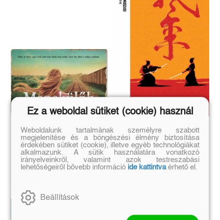
Ez a weboldal sütiket (cookie) használ
Menekülők
Az öt elem könyve
Weboldalunk tartalmának személyre szabott
megjelenítése és a böngészési élmény biztosítása
érdekében sütiket (cookie), illetve egyéb technológiákat
alkalmazunk. A sütik használatára vonatkozó
Trubadúr Zsebkönyvek 16.
irányelveinkről, valamint azok testreszabási
Ilona Simon
lehetőségeiről bővebb információ
ide kattintva
érhető el.
Mijamoto Muszasi
Eredeti ár:
Kötött ár:
Eredeti ár:
Kötött ár:
5 391 Ft
5 990 Ft
2 241 Ft
2 490 Ft
Beállítások
Előrendelem
Kosárba