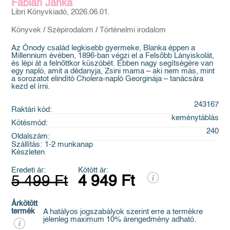
Fábián Janka
Libri Könyvkiadó, 2026.06.01.
Könyvek
/
Szépirodalom
/
Történelmi irodalom
Az Ónody család legkisebb gyermeke, Blanka éppen a
Millennium évében, 1896-ban végzi el a Felsőbb Lányiskolát,
és lépi át a felnőttkor küszöbét. Ebben nagy segítségére van
egy napló, amit a dédanyja, Zsini mama – aki nem más, mint
a sorozatot elindító Cholera-napló Georginája – tanácsára
kezd el írni.
243167
Raktári kód:
keménytáblás
Kötésmód:
240
Oldalszám:
Szállítás:
1-2 munkanap
Készleten
Eredeti ár:
Kötött ár:
5 499 Ft
4 949 Ft
Árkötött
termék
A hatályos jogszabályok szerint erre a termékre
jelenleg maximum 10% árengedmény adható.