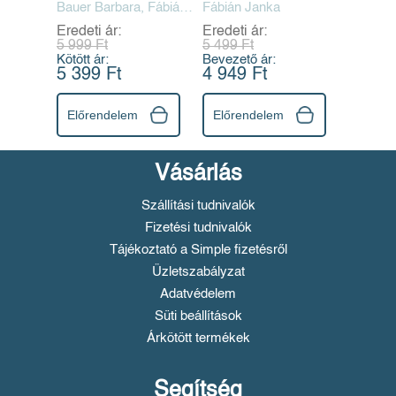
Bauer Barbara, Fábián
Fábián Janka
Janka
Eredeti ár:
Eredeti ár:
5 999 Ft
5 499 Ft
Kötött ár:
Bevezető ár:
5 399 Ft
4 949 Ft
Előrendelem
Előrendelem
Vásárlás
Szállítási tudnivalók
Fizetési tudnivalók
Tájékoztató a Simple fizetésről
Üzletszabályzat
Adatvédelem
Süti beállítások
Árkötött termékek
Segítség