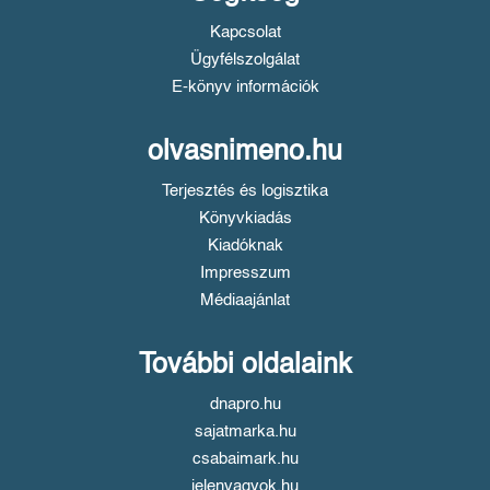
Kapcsolat
Ügyfélszolgálat
E-könyv információk
olvasnimeno.hu
Terjesztés és logisztika
Könyvkiadás
Kiadóknak
Impresszum
Médiaajánlat
További oldalaink
dnapro.hu
sajatmarka.hu
csabaimark.hu
jelenvagyok.hu