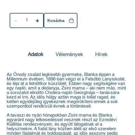
1
Kosárba
Adatok
Vélemények
Hírek
Az Ónody család legkisebb gyermeke, Blanka éppen a
Millennium évében, 1896-ban végzi el a Felsőbb Lányiskolát,
és lépi át a felnőttkor küszöbét. Ebben nagy segítségére van
egy napló, amit a dédanyja, Zsini mama – aki nem más, mint
a sorozatot elindító Cholera-napló Georginája – tanácsára
kezd el írni. Az idős hölgy aztán maga is tollat ragad, és
ketten egyidejűleg igyekeznek megörökíteni ennek a sok
szempontból rendkívüli évnek a történéseit.
A tavaszi és nyári hónapokban Zsini mama és Blanka
egyaránt nagy lelkesedéssel vesznek részt az Ezredévi
Kiállítás rendezvényein, és együtt látogatnak el a
helyszínekre. A fiatal lány közben átéli az első szerelem
minden fájdalmát és boldogságát, az idős asszony pedig