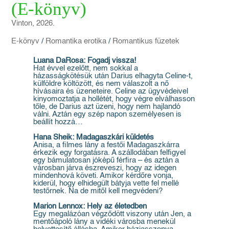
(E-könyv)
Vinton, 2026.
E-könyv
/
Romantika erotika
/
Romantikus füzetek
Luana DaRosa: Fogadj vissza!
Hat évvel ezelőtt, nem sokkal a
házasságkötésük után Darius elhagyta Celine-t,
külföldre költözött, és nem válaszolt a nő
hívásaira és üzeneteire. Celine az ügyvédeivel
kinyomoztatja a hollétét, hogy végre elválhasson
tőle, de Darius azt üzeni, hogy nem hajlandó
válni. Aztán egy szép napon személyesen is
beállít hozzá…
Hana Sheik: Madagaszkári küldetés
Anisa, a filmes lány a festői Madagaszkárra
érkezik egy forgatásra. A szállodában felfigyel
egy bámulatosan jóképű férfira – és aztán a
városban járva észreveszi, hogy az idegen
mindenhová követi. Amikor kérdőre vonja,
kiderül, hogy elhidegült bátyja vette fel mellé
testőrnek. Na de mitől kell megvédeni?
Marion Lennox: Hely az életedben
Egy megalázóan végződött viszony után Jen, a
mentőápoló lány a vidéki városba menekül