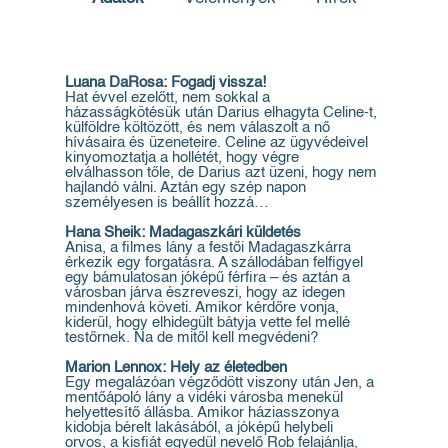
Luana DaRosa: Fogadj vissza!
Hat évvel ezelőtt, nem sokkal a
házasságkötésük után Darius elhagyta Celine-t,
külföldre költözött, és nem válaszolt a nő
hívásaira és üzeneteire. Celine az ügyvédeivel
kinyomoztatja a hollétét, hogy végre
elválhasson tőle, de Darius azt üzeni, hogy nem
hajlandó válni. Aztán egy szép napon
személyesen is beállít hozzá…
Hana Sheik: Madagaszkári küldetés
Anisa, a filmes lány a festői Madagaszkárra
érkezik egy forgatásra. A szállodában felfigyel
egy bámulatosan jóképű férfira – és aztán a
városban járva észreveszi, hogy az idegen
mindenhová követi. Amikor kérdőre vonja,
kiderül, hogy elhidegült bátyja vette fel mellé
testőrnek. Na de mitől kell megvédeni?
Marion Lennox: Hely az életedben
Egy megalázóan végződött viszony után Jen, a
mentőápoló lány a vidéki városba menekül
helyettesítő állásba. Amikor háziasszonya
kidobja bérelt lakásából, a jóképű helybeli
orvos, a kisfiát egyedül nevelő Rob felajánlja,