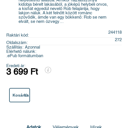
helyettesítő állásba. Amikor háziasszonya
kidobja bérelt lakásából, a jóképű helybeli orvos,
a kisfiát egyedül nevelő Rob felajánlja, hogy
lakjon náluk. A két felnőtt között románc
szövődik, ámde van egy bökkenő: Rob se nem
elvált, se nem özvegy…
244118
Raktári kód:
272
Oldalszám:
Szállítás:
Azonnal
Elérhető nálunk:
.ePub formátumban
Eredeti ár:
3 699 Ft
Kosárba
Adatok
Vélemények
Hírek