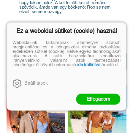
hogy lakjon náluk. A két felnőtt között románc
szövődik, ámde van egy bökkenő: Rob se nem
elvált, se nem özvegy…
Ez a weboldal sütiket (cookie) használ
Weboldalunk tartalmának személyre szabott
megjelenítése és a böngészési élmény biztosítása
érdekében sütiket (cookie), illetve egyéb technológiákat
Hasonló
alkalmazunk. A sütik használatára vonatkozó
Mutasd az
irányelveinkről, valamint azok testreszabási
könyvek
összeset!
lehetőségeiről bővebb információ
ide kattintva
érhető el.
Beállítások
Elfogadom