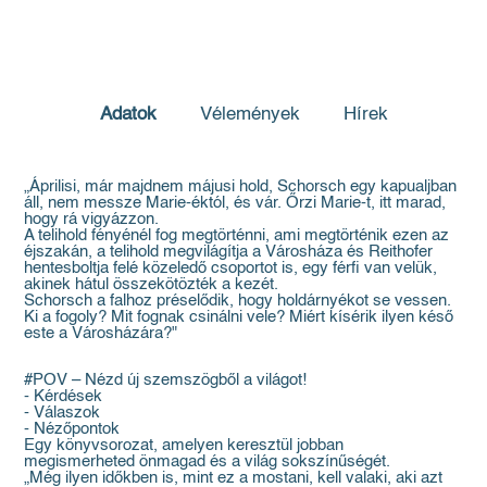
Adatok
Vélemények
Hírek
„Áprilisi, már majdnem májusi hold, Schorsch egy kapualjban
áll, nem messze Marie-éktól, és vár. Őrzi Marie-t, itt marad,
hogy rá vigyázzon.
A telihold fényénél fog megtörténni, ami megtörténik ezen az
éjszakán, a telihold megvilágítja a Városháza és Reithofer
hentesboltja felé közeledő csoportot is, egy férfi van velük,
akinek hátul összekötözték a kezét.
Schorsch a falhoz préselődik, hogy holdárnyékot se vessen.
Ki a fogoly? Mit fognak csinálni vele? Miért kísérik ilyen késő
este a Városházára?"
#POV – Nézd új szemszögből a világot!
- Kérdések
- Válaszok
- Nézőpontok
Egy könyvsorozat, amelyen keresztül jobban
megismerheted önmagad és a világ sokszínűségét.
„Még ilyen időkben is, mint ez a mostani, kell valaki, aki azt