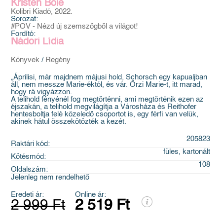
Kristen Boie
Kolibri Kiadó, 2022.
Sorozat:
#POV - Nézd új szemszögből a világot!
Fordító:
Nádori Lídia
Könyvek
/
Regény
„Áprilisi, már majdnem májusi hold, Schorsch egy kapualjban
áll, nem messze Marie-éktól, és vár. Őrzi Marie-t, itt marad,
hogy rá vigyázzon.
A telihold fényénél fog megtörténni, ami megtörténik ezen az
éjszakán, a telihold megvilágítja a Városháza és Reithofer
hentesboltja felé közeledő csoportot is, egy férfi van velük,
akinek hátul összekötözték a kezét.
205823
Raktári kód:
füles, kartonált
Kötésmód:
108
Oldalszám:
Jelenleg nem rendelhető
Eredeti ár:
Online ár:
2 999 Ft
2 519 Ft