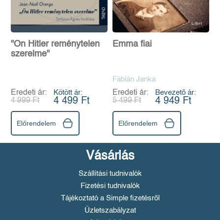
"Ön Hitler reménytelen
Emma fiai
szerelme"
Fábián Janka
Eredeti ár:
Kötött ár:
Eredeti ár:
Bevezető ár:
4 499 Ft
4 949 Ft
4 999 Ft
5 499 Ft
Előrendelem
Előrendelem
Vásárlás
Szállítási tudnivalók
Fizetési tudnivalók
Tájékoztató a Simple fizetésről
Üzletszabályzat