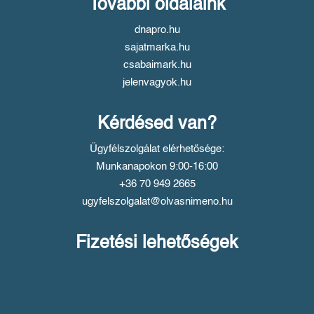
További oldalaink
dnapro.hu
sajatmarka.hu
csabaimark.hu
jelenvagyok.hu
Kérdésed van?
Ügyfélszolgálat elérhetősége:
Munkanapokon 9:00-16:00
+36 70 949 2665
ugyfelszolgalat@olvasnimeno.hu
Fizetési lehetőségek