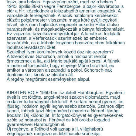
teszi, ami helyes. Egyszerűen azért, mert ez a helyes."
1945. április 28-án végre Penzbergbe, a bajor kisvárosba is
elér a hír: közelednek a felszabadító amerikai csapatok. A
városlakók fellélegeznek. A nácik hatalomra kerülésekor
elűzött polgármester visszatér, maga köré gyűjti egykori
híveit, akik nem hajlandók engedelmeskedni Hitler utolsó
parancsának, és megakadályozzák a bánya felrobbantását.
Ez végzetes következményekkel jár. A fanatikus földalatti
szervezet, a Vérfarkasok szerint ezek az emberek
hazaárulók, és a telihold fényében bosszúra éhes falkákban
indulnak levadászni őket.
Születhet ilyen körülmények között őszinte szerelem?
A tizenöt éves Schorsch, annak a nácibarát rendőr
őrmesternek a fia, aki Marie bujkáló apját keresi. A fiúnak
mindennél fontosabb, hogy elnyerje Marie bizalmát, és
amikor a városban elszabadul a pokol, Schorsch-nak
döntenie kell, kinek az oldalára áll.
A regény megtörtént eseményeken alapul.
KIRSTEN BOIE 1950-ben született Hamburgban. Egyetemi
éveit is ott töltötte, angol-német szakon diplomázott, majd
irodalomtudományból doktorált. A kortárs német gyerek- és
ifjúsági irodalom egyik legnevesebb szerzője. Számos díjat
kapott, többek közt életművéért elnyerte a Német Ifjúsági
Irodalmi Díj különdíját. Írt forgatókönyvet és gyermekeknek
szóló színdarabot is. Férjével és két örökbe fogadott
gyermekével Hamburgban él.
Új regénye, a Telihold volt aznap a II. világháború
végnapjainak megrázó és lebilincselő krónikája.