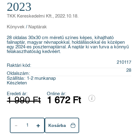
2023
TKK Kereskedelmi Kft., 2022.10.18.
Könyvek
/
Naptárak
28 oldalas 30x30 cm méretű színes képes, kihajtható
falinaptár, magyar névnapokkal, holdállásokkal és középen
egy 2024-es poszternaptárral. A naptár ki van furva a könnyű
felakaszthatóság kedvéért.
210117
Raktári kód:
28
Oldalszám:
Szállítás:
1-2 munkanap
Készleten
Eredeti ár:
Online ár:
1 990 Ft
1 672 Ft
1
Kosárba