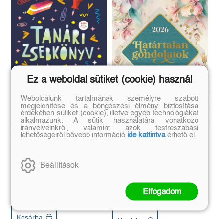
Ez a weboldal sütiket (cookie) használ
Weboldalunk tartalmának személyre szabott
megjelenítése és a böngészési élmény biztosítása
érdekében sütiket (cookie), illetve egyéb technológiákat
alkalmazunk. A sütik használatára vonatkozó
irányelveinkről, valamint azok testreszabási
lehetőségeiről bővebb információ
ide kattintva
érhető el.
Tanári zsebkönyv
Határtalan gondolatok
2026/2027
Határidőnapló 2026
Beállítások
Eredeti ár:
Kötött ár:
Eredeti ár:
Kötött ár:
Elfogadom
2 249 Ft
2 499 Ft
6 021 Ft
6 690 Ft
Kosárba