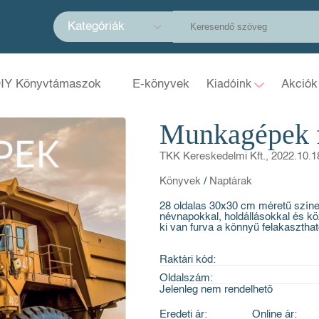
Kategóriák
IY Könyvtámaszok
E-könyvek
Akciók
Kiadóink
Munkagépek f
TKK Kereskedelmi Kft., 2022.10.1
Könyvek
/
Naptárak
28 oldalas 30x30 cm méretű színes
névnapokkal, holdállásokkal és kö
ki van furva a könnyű felakasztha
Raktári kód:
Oldalszám:
Jelenleg nem rendelhető
Eredeti ár:
Online ár: