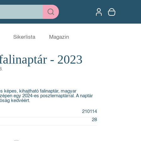
Sikerlista
Magazin
alinaptár - 2023
8.
 képes, kihajtható falinaptár, magyar
zépen egy 2024-es poszternaptárral. A naptár
tóság kedvéért.
210114
28