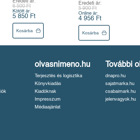
Eredeti ár:
Eredeti ár:
6 500 Ft
5 900 Ft
Kötött ár:
Online ár:
5 850 Ft
4 956 Ft
Kosárba
Kosárba
olvasnimeno.hu
További o
Terjesztés és logisztika
dnapro.hu
Könyvkiadás
sajatmarka.hu
iók
Kiadóknak
csabaimark.hu
Impresszum
jelenvagyok.hu
Médiaajánlat