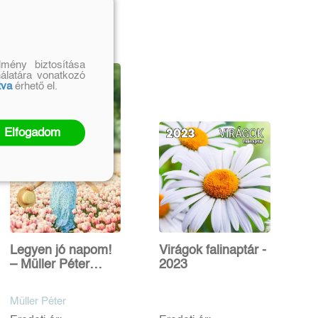
mény biztosítása
nálatára vonatkozó
tva
érhető el.
Elfogadom
Legyen jó napom!
Virágok falinaptár -
– Müller Péter
2023
üzenetei minden
napra –
Müller Péter
Naptárkönyv 2024