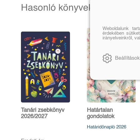
Hasonló könyvek
Weboldalunk tar
érdekében sütiket
irányelveinkről, v
Beállítások
Tanári zsebkönyv
Határtalan
2026/2027
gondolatok
Határidőnapló 2026