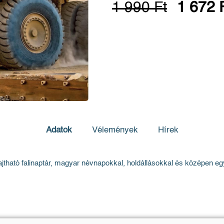
1 990 Ft
1 672 
Adatok
Vélemények
Hírek
tható falinaptár, magyar névnapokkal, holdállásokkal és középen egy