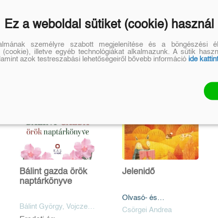
Ez a weboldal sütiket (cookie) használ
talmának személyre szabott megjelenítése és a böngészési él
 (cookie), illetve egyéb technológiákat alkalmazunk. A sütik hasz
alamint azok testreszabási lehetőségeiről bővebb információ
ide kattin
Bálint gazda örök
Jelenidő
naptárkönyve
Olvasó- és
Bálint György, Vojczek
tervezőnapló - Matrica
Csörgei Andrea
Judit
melléklettel