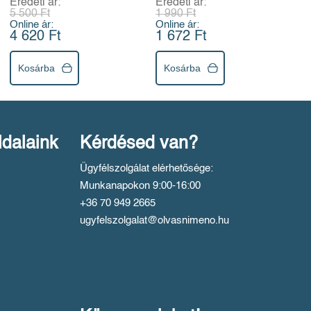
Eredeti ár:
Eredeti ár:
5 500 Ft
1 990 Ft
Online ár:
Online ár:
4 620 Ft
1 672 Ft
Kosárba
Kosárba
ldalaink
Kérdésed van?
Ügyfélszolgálat elérhetősége:
Munkanapokon 9:00-16:00
+36 70 949 2665
ugyfelszolgalat@olvasnimeno.hu