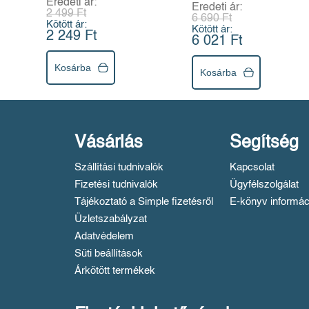
Eredeti ár:
Eredeti ár:
2 499 Ft
6 690 Ft
Kötött ár:
Kötött ár:
2 249 Ft
6 021 Ft
Kosárba
Kosárba
Vásárlás
Segítség
Szállítási tudnivalók
Kapcsolat
Fizetési tudnivalók
Ügyfélszolgálat
Tájékoztató a Simple fizetésről
E-könyv informác
Üzletszabályzat
Adatvédelem
Süti beállítások
Árkötött termékek