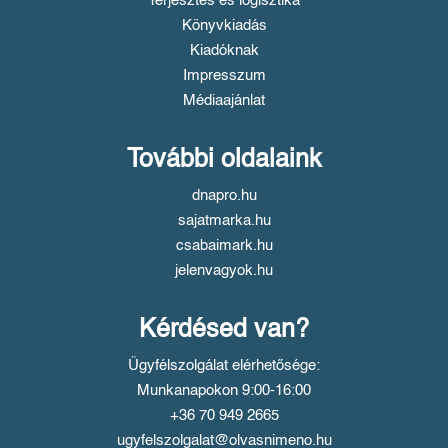
Terjesztés és logisztika
Könyvkiadás
Kiadóknak
Impresszum
Médiaajánlat
További oldalaink
dnapro.hu
sajatmarka.hu
csabaimark.hu
jelenvagyok.hu
Kérdésed van?
Ügyfélszolgálat elérhetősége:
Munkanapokon 9:00-16:00
+36 70 949 2665
ugyfelszolgalat@olvasnimeno.hu