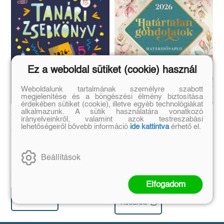
Ez a weboldal sütiket (cookie) használ
Weboldalunk tartalmának személyre szabott
megjelenítése és a böngészési élmény biztosítása
érdekében sütiket (cookie), illetve egyéb technológiákat
alkalmazunk. A sütik használatára vonatkozó
Tanári zsebkönyv
Határtalan gondolatok
irányelveinkről, valamint azok testreszabási
lehetőségeiről bővebb információ
ide kattintva
érhető el.
2026/2027
Határidőnapló 2026
Beállítások
Eredeti ár:
Kötött ár:
Eredeti ár:
Kötött ár:
2 249 Ft
2 499 Ft
6 021 Ft
6 690 Ft
Elfogadom
Kosárba
Kosárba