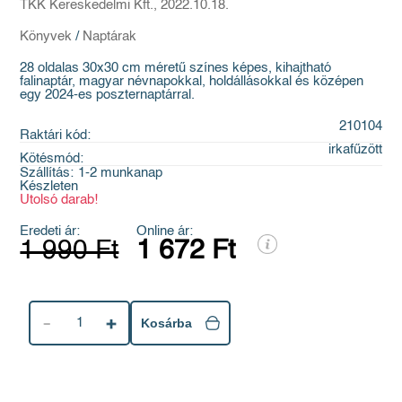
TKK Kereskedelmi Kft., 2022.10.18.
Könyvek
/
Naptárak
28 oldalas 30x30 cm méretű színes képes, kihajtható
falinaptár, magyar névnapokkal, holdállásokkal és középen
egy 2024-es poszternaptárral.
210104
Raktári kód:
irkafűzött
Kötésmód:
Szállítás:
1-2 munkanap
Készleten
Utolsó darab!
Eredeti ár:
Online ár:
1 990 Ft
1 672 Ft
1
Kosárba