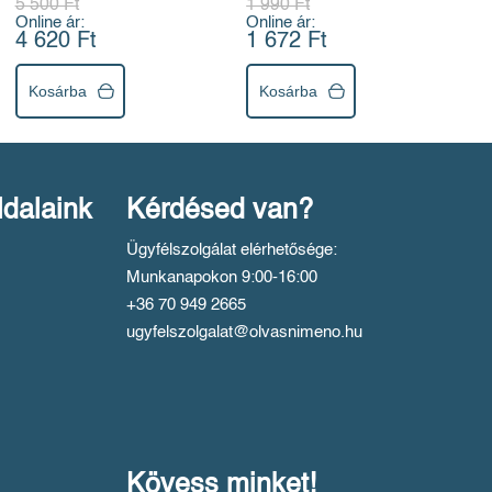
5 500 Ft
1 990 Ft
Online ár:
Online ár:
4 620 Ft
1 672 Ft
Kosárba
Kosárba
ldalaink
Kérdésed van?
Ügyfélszolgálat elérhetősége:
Munkanapokon 9:00-16:00
+36 70 949 2665
ugyfelszolgalat@olvasnimeno.hu
Kövess minket!