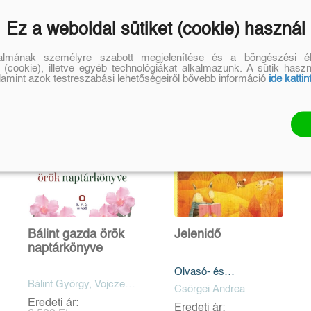
Ez a weboldal sütiket (cookie) használ
talmának személyre szabott megjelenítése és a böngészési él
 (cookie), illetve egyéb technológiákat alkalmazunk. A sütik hasz
alamint azok testreszabási lehetőségeiről bővebb információ
ide kattin
Bálint gazda örök
Jelenidő
naptárkönyve
Olvasó- és
Bálint György, Vojczek
tervezőnapló - Matrica
Csörgei Andrea
Judit
melléklettel
Eredeti ár:
Eredeti ár: