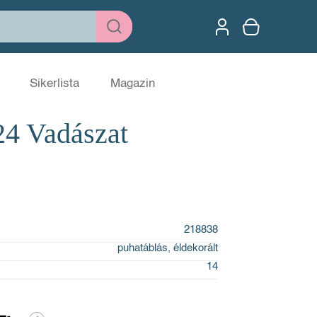
Sikerlista
Magazin
24 Vadászat
218838
puhatáblás, éldekorált
14