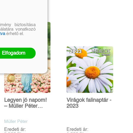
mény biztosítása
nálatára vonatkozó
tva
érhető el.
Elfogadom
Legyen jó napom!
Virágok falinaptár -
– Müller Péter
2023
üzenetei minden
napra –
Müller Péter
Naptárkönyv 2024
Eredeti ár:
Eredeti ár: