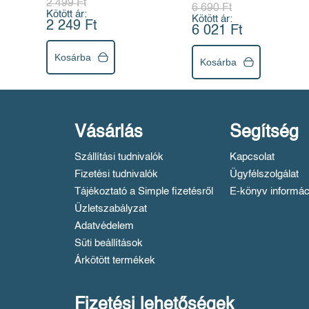
2 499 Ft
6 690 Ft
Kötött ár:
Kötött ár:
2 249 Ft
6 021 Ft
Kosárba
Kosárba
Vásárlás
Segítség
Szállítási tudnivalók
Kapcsolat
Fizetési tudnivalók
Ügyfélszolgálat
Tájékoztató a Simple fizetésről
E-könyv informác
Üzletszabályzat
Adatvédelem
Süti beállítások
Árkötött termékek
Fizetési lehetőségek