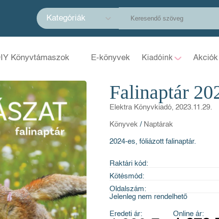
Kategóriák
IY Könyvtámaszok
E-könyvek
Akciók
Kiadóink
Falinaptár 20
Elektra Könyvkiadó, 2023.11.29.
Könyvek
/
Naptárak
2024-es, fóliázott falinaptár.
Raktári kód:
Kötésmód:
Oldalszám:
Jelenleg nem rendelhető
Eredeti ár:
Online ár: