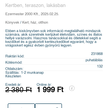
Kertben, teraszon, lakásban
Ezermester 2000 Kft., 2025.02.25.
Könyvek
/
Kert, ház, otthon
Ebben a kiskönyvben sok információ megtalálható mindazok
számára, akik szeretnék kertjüket életvidám, színes és illatos
hellyé varázsolni. Hasznos tanácsokkal és ötletekkel segíti a
kezdőket és a gyakorlott kertészkedőket egyaránt, hogy a
virágoskert egész évben gyönyörű legyen.
231868
Raktári kód:
puhatáblás
Kötésmód:
132
Oldalszám:
Szállítás:
1-2 munkanap
Készleten
Eredeti ár:
Online ár:
2 380 Ft
1 999 Ft