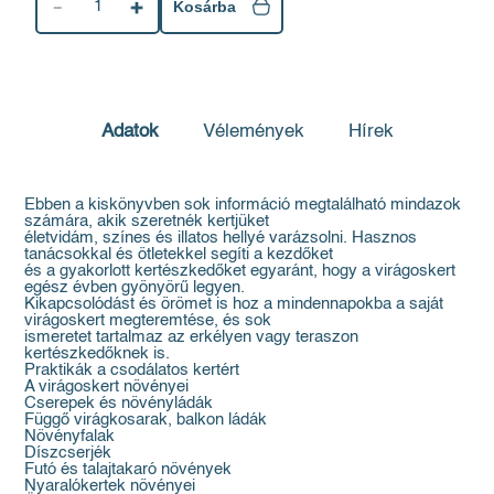
1
Kosárba
Adatok
Vélemények
Hírek
Ebben a kiskönyvben sok információ megtalálható mindazok
számára, akik szeretnék kertjüket
életvidám, színes és illatos hellyé varázsolni. Hasznos
tanácsokkal és ötletekkel segíti a kezdőket
és a gyakorlott kertészkedőket egyaránt, hogy a virágoskert
egész évben gyönyörű legyen.
Kikapcsolódást és örömet is hoz a mindennapokba a saját
virágoskert megteremtése, és sok
ismeretet tartalmaz az erkélyen vagy teraszon
kertészkedőknek is.
Praktikák a csodálatos kertért
A virágoskert növényei
Cserepek és növényládák
Függő virágkosarak, balkon ládák
Növényfalak
Díszcserjék
Futó és talajtakaró növények
Nyaralókertek növényei