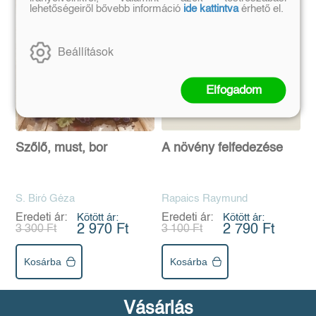
lehetőségeiről bővebb információ
ide kattintva
érhető el.
Beállítások
Elfogadom
Szőlő, must, bor
A növény felfedezése
S. Biró Géza
Rapaics Raymund
Eredeti ár:
Kötött ár:
Eredeti ár:
Kötött ár:
2 970 Ft
2 790 Ft
3 300 Ft
3 100 Ft
Kosárba
Kosárba
Vásárlás