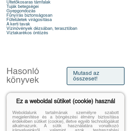
Ültetőkosaras támfalak
Tuják betegségei
Gyepgondozás
Fűnyírás biztonságosan
Fűfelületek virágosítása
A kerti tavak
Vízinövények dézsában, terasztóban
Víztakarékos öntözés
Hasonló
Mutasd az
könyvek
összeset!
Ez a weboldal sütiket (cookie) használ
Weboldalunk tartalmának személyre szabott
megjelenítése és a böngészési élmény biztosítása
érdekében sütiket (cookie), illetve egyéb technológiákat
alkalmazunk. A sütik használatára vonatkozó
irányelveinkről, valamint azok testreszabási