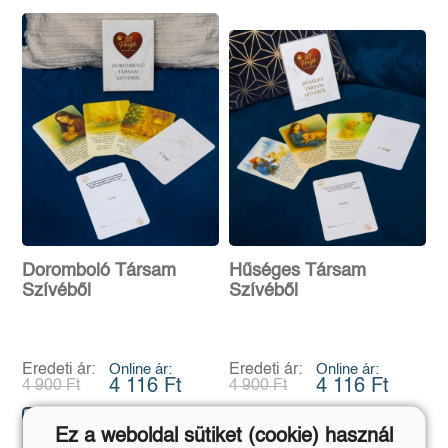
Doromboló Társam
Hűséges Társam
Szívéből
Szívéből
Eredeti ár:
Online ár:
Eredeti ár:
Online ár:
4 116 Ft
4 116 Ft
4 900 Ft
4 900 Ft
Kosárba
Kosárba
Ez a weboldal sütiket (cookie) használ