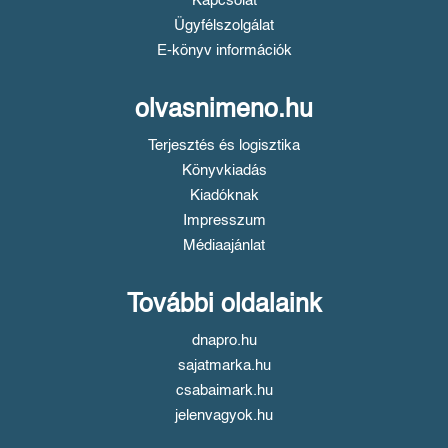
Kapcsolat
Ügyfélszolgálat
E-könyv információk
olvasnimeno.hu
Terjesztés és logisztika
Könyvkiadás
Kiadóknak
Impresszum
Médiaajánlat
További oldalaink
dnapro.hu
sajatmarka.hu
csabaimark.hu
jelenvagyok.hu