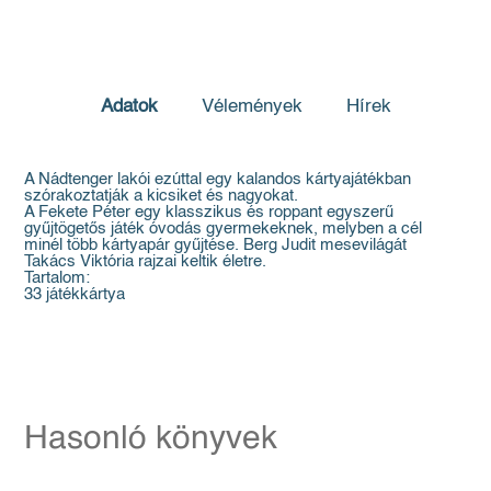
Adatok
Vélemények
Hírek
A Nádtenger lakói ezúttal egy kalandos kártyajátékban
szórakoztatják a kicsiket és nagyokat.
A Fekete Péter egy klasszikus és roppant egyszerű
gyűjtögetős játék óvodás gyermekeknek, melyben a cél
minél több kártyapár gyűjtése. Berg Judit mesevilágát
Takács Viktória rajzai keltik életre.
Tartalom:
33 játékkártya
Hasonló könyvek