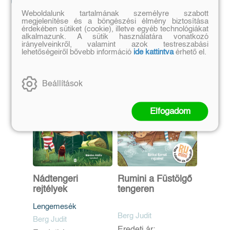
Weboldalunk tartalmának személyre szabott
megjelenítése és a böngészési élmény biztosítása
Szerző további művei
érdekében sütiket (cookie), illetve egyéb technológiákat
alkalmazunk. A sütik használatára vonatkozó
irányelveinkről, valamint azok testreszabási
lehetőségeiről bővebb információ
ide kattintva
érhető el.
Beállítások
Elfogadom
Nádtengeri
Rumini a Füstölgő
rejtélyek
tengeren
Lengemesék
Berg Judit
Berg Judit
Eredeti ár: