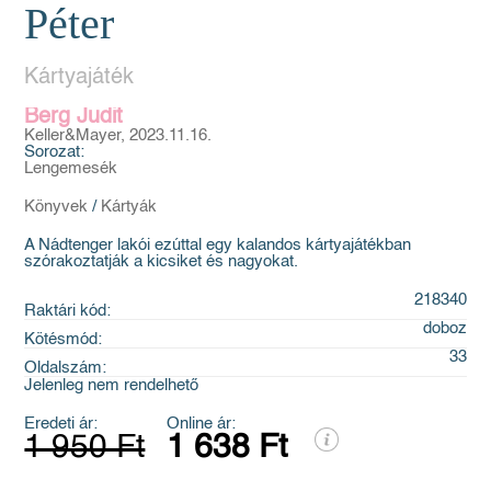
Péter
Kártyajáték
Berg Judit
Keller&Mayer, 2023.11.16.
Sorozat:
Lengemesék
Könyvek
/
Kártyák
A Nádtenger lakói ezúttal egy kalandos kártyajátékban
szórakoztatják a kicsiket és nagyokat.
218340
Raktári kód:
doboz
Kötésmód:
33
Oldalszám:
Jelenleg nem rendelhető
Eredeti ár:
Online ár:
1 950 Ft
1 638 Ft