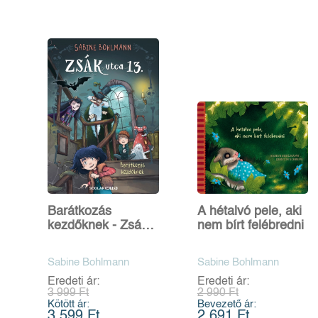
Barátkozás
A hétalvó pele, aki
kezdőknek - Zsák
nem bírt felébredni
utca 13. - 2.
Sabine Bohlmann
Sabine Bohlmann
Eredeti ár:
Eredeti ár:
3 999 Ft
2 990 Ft
Kötött ár:
Bevezető ár:
3 599 Ft
2 691 Ft