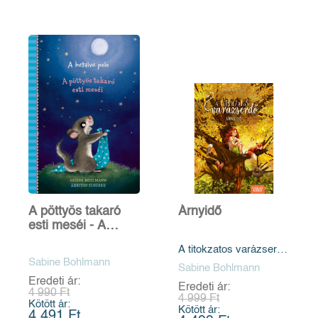
A pöttyös takaró
Árnyidő
esti meséi - A
hétalvó pele
A titokzatos varázserdő
Sabine Bohlmann
5.
Sabine Bohlmann
Eredeti ár:
Eredeti ár:
4 990 Ft
4 999 Ft
Kötött ár:
Kötött ár:
4 491 Ft