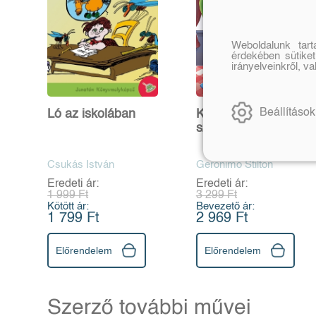
Weboldalunk tar
érdekében sütiket
irányelveinkről, v
Beállítások
Ló az iskolában
Kalandos
születésnap
Csukás István
Geronimo Stilton
Eredeti ár:
Eredeti ár:
1 999 Ft
3 299 Ft
Kötött ár:
Bevezető ár:
1 799 Ft
2 969 Ft
Előrendelem
Előrendelem
Szerző további művei