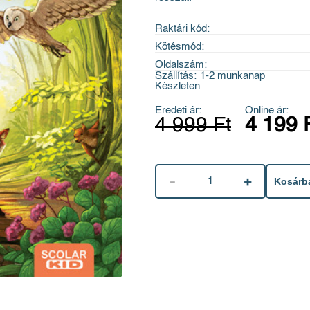
Raktári kód:
Kötésmód:
Oldalszám:
Szállítás:
1-2 munkanap
Készleten
Eredeti ár:
Online ár:
4 999 Ft
4 199 
1
Kosárb