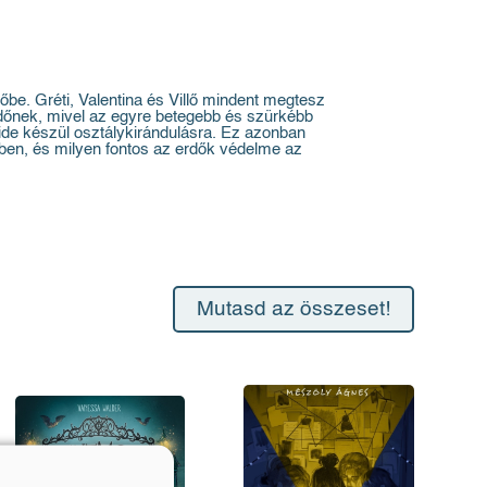
dőbe. Gréti, Valentina és Villő mindent megtesz
rdőnek, mivel az egyre betegebb és szürkébb
ide készül osztálykirándulásra. Ez azonban
ben, és milyen fontos az erdők védelme az
Mutasd az összeset!