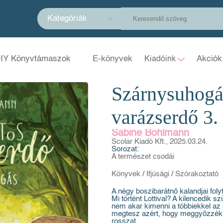
Kategóriák
IY Könyvtámaszok
E-könyvek
Akciók
Kiadóink
Szárnysuhogás
varázserdő 3.
Sabine Bohlmann
Scolar Kiadó Kft., 2025.03.24.
Sorozat:
A természet csodái
Könyvek
/
Ifjúsági
/
Szórakoztató
A négy boszibarátnő kalandjai foly
Mi történt Lottival? A kilencedik s
nem akar kimenni a többiekkel az e
megtesz azért, hogy meggyőzzék 
rosszat.