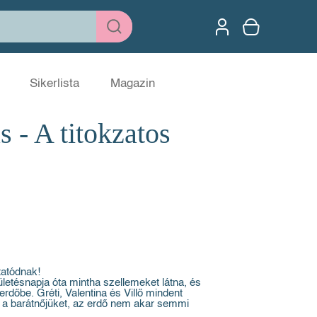
Sikerlista
Magazin
 - A titokzatos
tatódnak!
zületésnapja óta mintha szellemeket látna, és
rdőbe. Gréti, Valentina és Villő mindent
a barátnőjüket, az erdő nem akar semmi