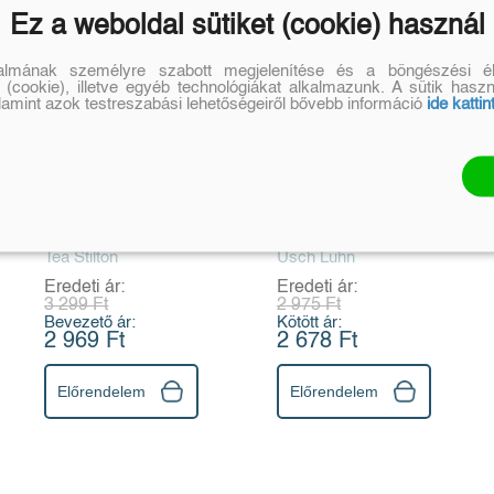
Ez a weboldal sütiket (cookie) használ
talmának személyre szabott megjelenítése és a böngészési él
 (cookie), illetve egyéb technológiákat alkalmazunk. A sütik hasz
alamint azok testreszabási lehetőségeiről bővebb információ
ide kattin
Az elveszett
Veszélyben a
kiskutya - Cinnfordi
vadlovak - Póniszív
kalandok (új
19.
kiadás)
Tea Stilton
Usch Luhn
Eredeti ár:
Eredeti ár:
3 299 Ft
2 975 Ft
Bevezető ár:
Kötött ár:
2 969 Ft
2 678 Ft
Előrendelem
Előrendelem