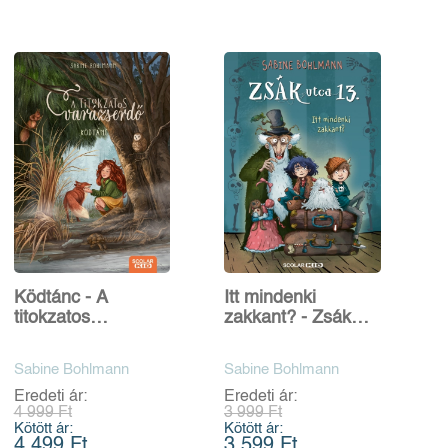
Ködtánc - A
Itt mindenki
titokzatos
zakkant? - Zsák
varázserdő 4.
utca 13.
Sabine Bohlmann
Sabine Bohlmann
Eredeti ár:
Eredeti ár:
4 999 Ft
3 999 Ft
Kötött ár:
Kötött ár:
4 499 Ft
3 599 Ft