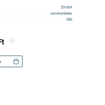
231824
keménytáblás
280
Ft
a