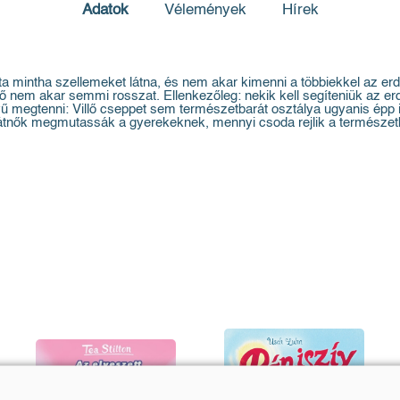
Adatok
Vélemények
Hírek
 óta mintha szellemeket látna, és nem akar kimenni a többiekkel az er
ő nem akar semmi rosszat. Ellenkezőleg: nekik kell segíteniük az e
 megtenni: Villő cseppet sem természetbarát osztálya ugyanis épp 
arátnők megmutassák a gyerekeknek, mennyi csoda rejlik a természet