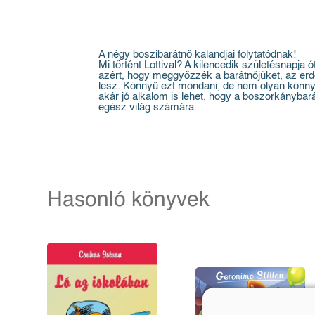
A négy boszibarátnő kalandjai folytatódnak!
Mi történt Lottival? A kilencedik születésnapja
azért, hogy meggyőzzék a barátnőjüket, az erd
lesz. Könnyű ezt mondani, de nem olyan könnyű
akár jó alkalom is lehet, hogy a boszorkányb
egész világ számára.
Hasonló könyvek