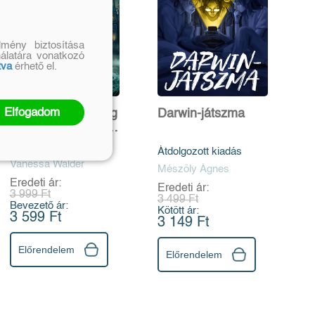
mény biztosítása
nálatára vonatkozó
tva
érhető el.
Elfogadom
Nightmore - A világ
Darwin-játszma
legvérfagyasztóbb
sulija
Átdolgozott kiadás
Vanessa Walder
Mészöly Ágnes
Eredeti ár:
Eredeti ár:
3 999 Ft
3 499 Ft
Bevezető ár:
Kötött ár:
3 599 Ft
3 149 Ft
Előrendelem
Előrendelem