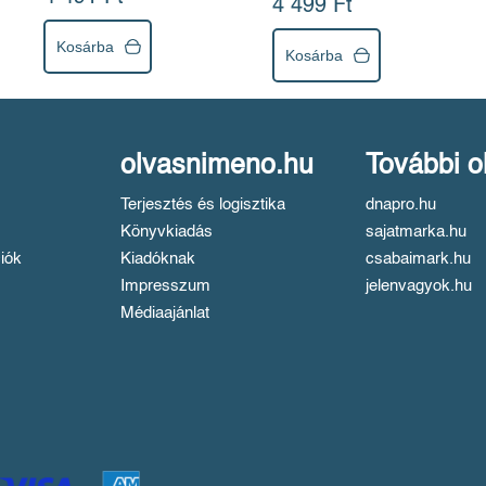
4 499 Ft
Kosárba
Kosárba
olvasnimeno.hu
További o
Terjesztés és logisztika
dnapro.hu
Könyvkiadás
sajatmarka.hu
iók
Kiadóknak
csabaimark.hu
Impresszum
jelenvagyok.hu
Médiaajánlat