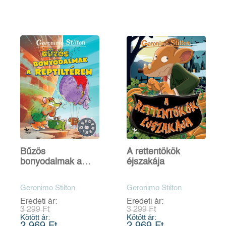
Bűzös
A rettentökök
bonyodalmak a
éjszakája
Reptiltéren
Geronimo Stilton
Geronimo Stilton
Eredeti ár:
Eredeti ár:
3 299 Ft
3 299 Ft
Kötött ár:
Kötött ár: