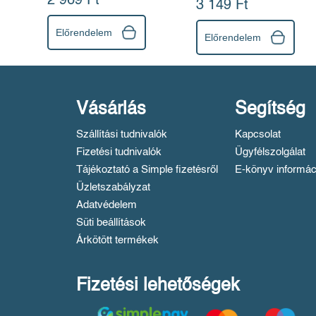
2 969 Ft
3 149 Ft
Előrendelem
Előrendelem
Vásárlás
Segítség
Szállítási tudnivalók
Kapcsolat
Fizetési tudnivalók
Ügyfélszolgálat
Tájékoztató a Simple fizetésről
E-könyv informác
Üzletszabályzat
Adatvédelem
Süti beállítások
Árkötött termékek
Fizetési lehetőségek