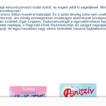
 esküvőszervező irodát nyitott, és engem jelölt ki segédjének. Mind
 következnek!
onimo Stilton meséli el kalandjait. És ő aztán tényleg soha nem unat
zborzoló, ám mindig extraegeresen mulatságos események középpon
n született, Egér-szigeten. Diplomamunkáját a rágcsálóirodalom top
ttabb napilapja, a Rágcsáló Hírek főszerkesztője. Az újságot nagyapja
űjt, de legszívesebben nagy sikerű történetek írásával foglalatoskodi