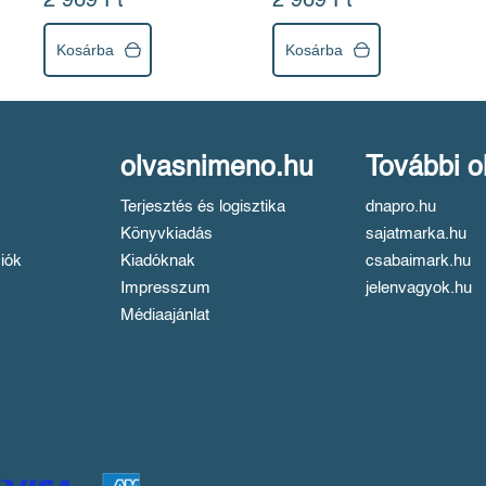
2 969 Ft
2 969 Ft
Kosárba
Kosárba
olvasnimeno.hu
További o
Terjesztés és logisztika
dnapro.hu
Könyvkiadás
sajatmarka.hu
iók
Kiadóknak
csabaimark.hu
Impresszum
jelenvagyok.hu
Médiaajánlat