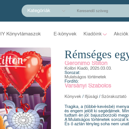
Kategóriák
IY Könyvtámaszok
E-könyvek
Akciók
Kiadóink
Rémséges egy
Geronimo Stilton
Kolibri Kiadó, 2025.03.03.
Sorozat:
Mulatságos történetek
Fordító:
Varsányi Szabolcs
Könyvek
/
Ifjúsági
/
Szórakoztató
Tragika, a (többé-kevésbé) menya
és engem jelölt ki segédjének. Min
tudtam én jól: bajuszborzoló meg
A Mulatságos történetek sorozat kö
És ő aztán tényleg soha nem unat