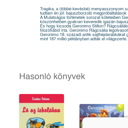
Tragika, a (többé-kevésbé) menyasszonyom saját
tudtam én jól: bajuszborzoló megpróbáltatások
A Mulatságos történetek sorozat köteteiben Ger
köszönhetően gyakran keveredik igazán bajus
És hogy kicsoda Geronimo Stilton? Rágcsáliába
filozófiából írta. Geronimo Rágcsália legolvaso
Geronimo 18. századi antik sajthéjdarabkákat gy
mint 187 millió példányban adták el világszerte.
Hasonló könyvek