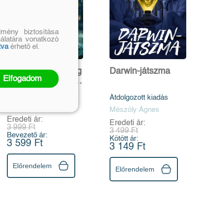
mény biztosítása
nálatára vonatkozó
tva
érhető el.
Nightmore - A világ
Darwin-játszma
Elfogadom
legvérfagyasztóbb
sulija
Átdolgozott kiadás
Vanessa Walder
Mészöly Ágnes
Eredeti ár:
Eredeti ár:
3 999 Ft
3 499 Ft
Bevezető ár:
Kötött ár:
3 599 Ft
3 149 Ft
Előrendelem
Előrendelem