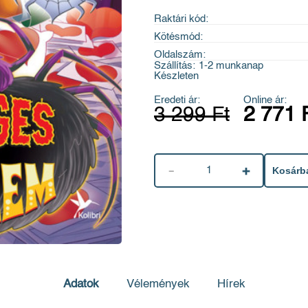
Raktári kód:
Kötésmód:
Oldalszám:
Szállítás:
1-2 munkanap
Készleten
Eredeti ár:
Online ár:
3 299 Ft
2 771 
1
Kosárb
Adatok
Vélemények
Hírek