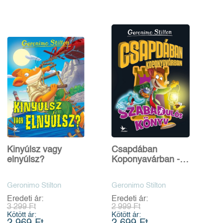
Kinyúlsz vagy
Csapdában
elnyúlsz?
Koponyavárban -
Szabadulós könyv
4.
Geronimo Stilton
Geronimo Stilton
Eredeti ár:
Eredeti ár:
3 299 Ft
2 999 Ft
Kötött ár:
Kötött ár: