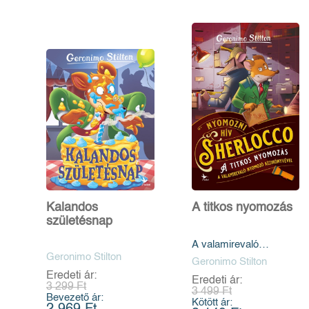
Kalandos
A titkos nyomozás
születésnap
A valamirevaló
Geronimo Stilton
nyomozó
Geronimo Stilton
kézikönyvével
Eredeti ár:
Eredeti ár:
3 299 Ft
3 499 Ft
Bevezető ár:
Kötött ár: